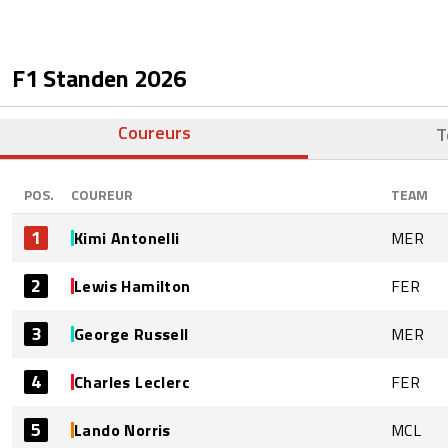
F1 Standen
2026
Coureurs
T
POS.
COUREUR
TEAM
1
Kimi Antonelli
MER
2
Lewis Hamilton
FER
3
George Russell
MER
4
Charles Leclerc
FER
5
Lando Norris
MCL