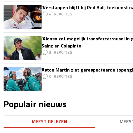
'Verstappen blijft bij Red Bull, toekomst 
4
'Alonso zet mogelijk transfercarrousel in
Sainz en Colapinto'
3
Aston Martin ziet gerespecteerde topengi
0
Populair nieuws
MEEST GELEZEN
MEES