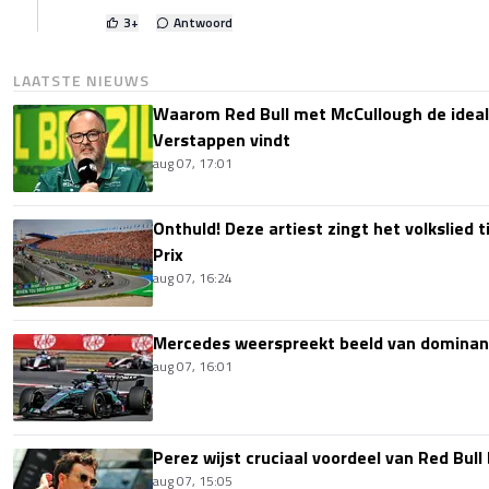
3
+
Antwoord
LAATSTE NIEUWS
Waarom Red Bull met McCullough de idea
Verstappen vindt
aug 07, 17:01
Onthuld! Deze artiest zingt het volkslied 
Prix
aug 07, 16:24
Mercedes weerspreekt beeld van dominan
aug 07, 16:01
Perez wijst cruciaal voordeel van Red Bull
aug 07, 15:05