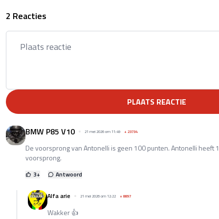
2 Reacties
PLAATS REACTIE
BMW P85 V10
21 mei 2026 om 11:49
+
23734
De voorsprong van Antonelli is geen 100 punten. Antonelli heeft
voorsprong.
3
+
Antwoord
Alfa arie
21 mei 2026 om 12:22
+
8897
Wakker 👍