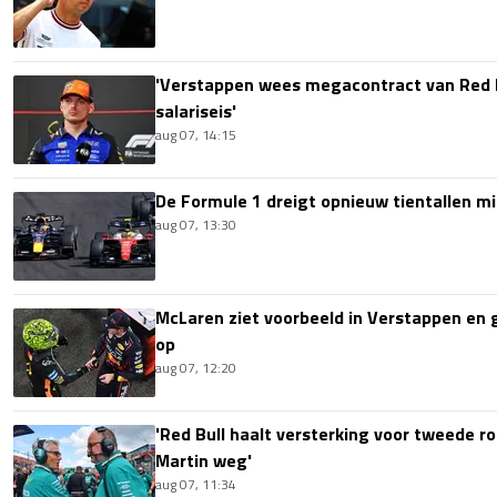
'Verstappen wees megacontract van Red 
salariseis'
aug 07, 14:15
De Formule 1 dreigt opnieuw tientallen mi
aug 07, 13:30
McLaren ziet voorbeeld in Verstappen en ge
op
aug 07, 12:20
'Red Bull haalt versterking voor tweede ro
Martin weg'
aug 07, 11:34