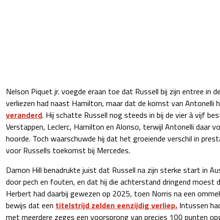
Nelson Piquet jr. voegde eraan toe dat Russell bij zijn entree in 
verliezen had naast Hamilton, maar dat de komst van Antonelli 
veranderd
. Hij schatte Russell nog steeds in bij de vier à vijf 
Verstappen, Leclerc, Hamilton en Alonso, terwijl Antonelli daar v
hoorde. Toch waarschuwde hij dat het groeiende verschil in pre
voor Russells toekomst bij Mercedes.
Damon Hill benadrukte juist dat Russell na zijn sterke start in 
door pech en fouten, en dat hij die achterstand dringend moest d
Herbert had daarbij gewezen op 2025, toen Norris na een ommek
bewijs dat een
titelstrijd zelden eenzijdig verliep.
Intussen had
met meerdere zeges een voorsprong van precies 100 punten o