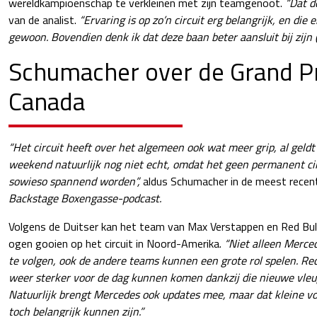
wereldkampioenschap te verkleinen met zijn teamgenoot.
“Dat d
van de analist.
“Ervaring is op zo’n circuit erg belangrijk, en die e
gewoon. Bovendien denk ik dat deze baan beter aansluit bij zijn (Ru
Schumacher over de Grand Pr
Canada
“Het circuit heeft over het algemeen ook wat meer grip, al geldt
weekend natuurlijk nog niet echt, omdat het geen permanent cir
sowieso spannend worden”,
aldus Schumacher in de meest recent
Backstage Boxengasse-podcast.
Volgens de Duitser kan het team van Max Verstappen en Red Bul
ogen gooien op het circuit in Noord-Amerika.
“Niet alleen Merced
te volgen, ook de andere teams kunnen een grote rol spelen. Red 
weer sterker voor de dag kunnen komen dankzij die nieuwe vleu
Natuurlijk brengt Mercedes ook updates mee, maar dat kleine vo
toch belangrijk kunnen zijn.”