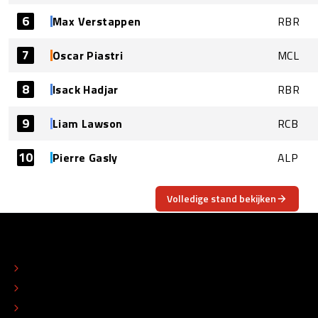
6
Max Verstappen
RBR
7
Oscar Piastri
MCL
8
Isack Hadjar
RBR
9
Liam Lawson
RCB
10
Pierre Gasly
ALP
Volledige stand bekijken
OVER
CONTACT
REDACTIONEEL STATUUT
COLOFON