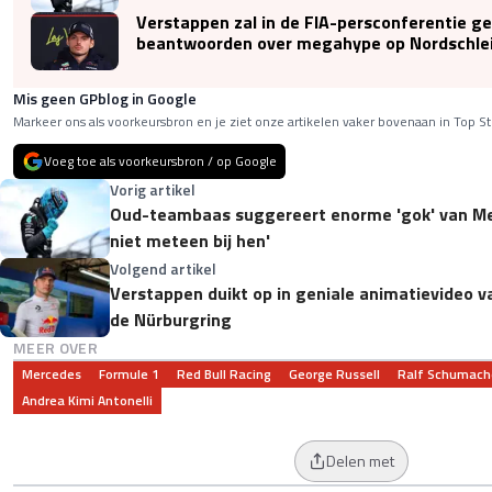
Verstappen zal in de FIA-persconferentie g
beantwoorden over megahype op Nordschle
Mis geen GPblog in Google
Markeer ons als voorkeursbron en je ziet onze artikelen vaker bovenaan in Top St
Voeg toe als voorkeursbron / op Google
Vorig artikel
Oud-teambaas suggereert enorme 'gok' van Me
niet meteen bij hen'
Volgend artikel
Verstappen duikt op in geniale animatievideo v
de Nürburgring
MEER OVER
Mercedes
Formule 1
Red Bull Racing
George Russell
Ralf Schumach
Andrea Kimi Antonelli
Delen met