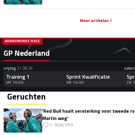
Meer artikelen
AANKOMENDE RACE
GP Nederland
vrijdag
21.08.26
zater
Training 1
Sprint Kwalificatie
Spr
VR 10:30
VR 14:30
ZA 
Geruchten
'Red Bull haalt versterking voor tweede ro
Martin weg'
1