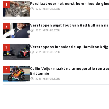
Ford laat voor het eerst horen hoe de glo
1
6262
KEER GELEZEN
Verstappen wijst fout van Red Bull aan na
2
5382
KEER GELEZEN
Verstappens inhaalactie op Hamilton krijg
3
4331
KEER GELEZEN
Collin Veijer maakt na armoperatie rentre
4
Brittannië
3213
KEER GELEZEN