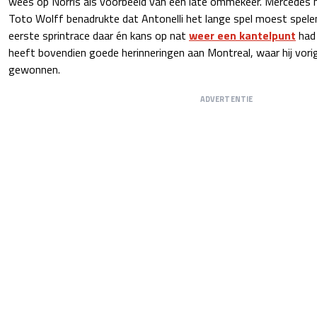
wees op Norris als voorbeeld van een late ommekeer. Mercedes hi
Toto Wolff benadrukte dat Antonelli het lange spel moest spelen
eerste sprintrace daar én kans op nat
weer een kantelpunt
had 
heeft bovendien goede herinneringen aan Montreal, waar hij vorig
gewonnen.
ADVERTENTIE