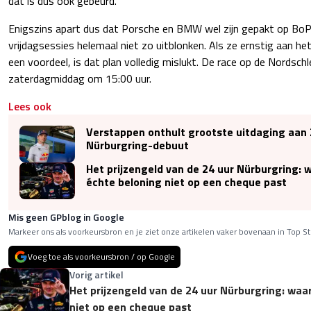
dat is dus ook gebeurd.
Enigszins apart dus dat Porsche en BMW wel zijn gepakt op BoP, 
vrijdagsessies helemaal niet zo uitblonken. Als ze ernstig aan 
een voordeel, is dat plan volledig mislukt. De race op de Nordsch
zaterdagmiddag om 15:00 uur.
Lees ook
Verstappen onthult grootste uitdaging aan 
Nürburgring-debuut
Het prijzengeld van de 24 uur Nürburgring:
échte beloning niet op een cheque past
Mis geen GPblog in Google
Markeer ons als voorkeursbron en je ziet onze artikelen vaker bovenaan in Top St
Voeg toe als voorkeursbron / op Google
Vorig artikel
Het prijzengeld van de 24 uur Nürburgring: wa
niet op een cheque past