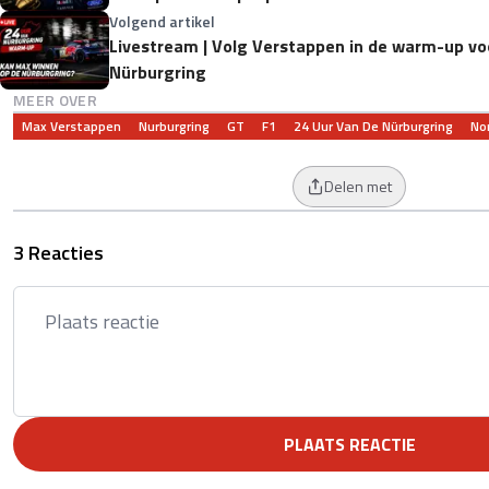
Volgend artikel
Livestream | Volg Verstappen in de warm-up vo
Nürburgring
MEER OVER
Max Verstappen
Nurburgring
GT
F1
24 Uur Van De Nürburgring
No
Delen met
3 Reacties
PLAATS REACTIE