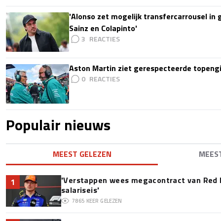
'Alonso zet mogelijk transfercarrousel in
Sainz en Colapinto'
3
Aston Martin ziet gerespecteerde topengi
0
Populair nieuws
MEEST GELEZEN
MEES
'Verstappen wees megacontract van Red 
1
salariseis'
7865
KEER GELEZEN