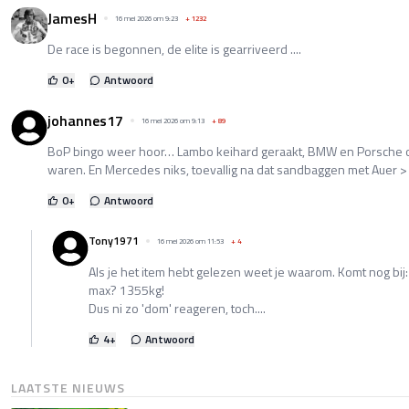
JamesH
16 mei 2026 om 9:23
+
1232
De race is begonnen, de elite is gearriveerd ....
0
+
Antwoord
johannes17
16 mei 2026 om 9:13
+
89
BoP bingo weer hoor… Lambo keihard geraakt, BMW en Porsche oo
waren. En Mercedes niks, toevallig na dat sandbaggen met Auer >
0
+
Antwoord
Tony1971
16 mei 2026 om 11:53
+
4
Als je het item hebt gelezen weet je waarom. Komt nog bi
max? 1355kg!
Dus ni zo 'dom' reageren, toch....
4
+
Antwoord
LAATSTE NIEUWS