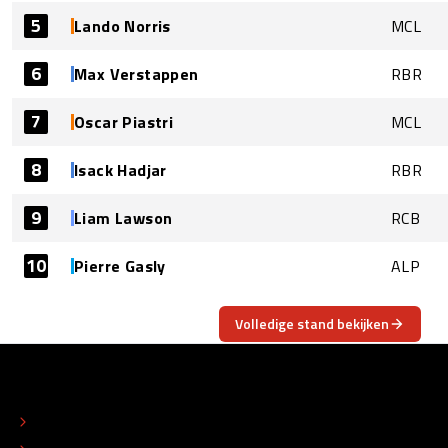
5
Lando Norris
MCL
6
Max Verstappen
RBR
7
Oscar Piastri
MCL
8
Isack Hadjar
RBR
9
Liam Lawson
RCB
10
Pierre Gasly
ALP
Volledige stand bekijken
OVER
CONTACT