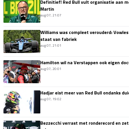
Definitief! Red Bull vult organisatie aan
Martin
aug 07, 21:07
Williams was compleet verouderd: Vowles
staat van fabriek
aug 07, 21:01
Hamilton wil na Verstappen ook eigen d
aug 07, 20:01
Hadjar eist meer van Red Bull ondanks dui
aug 07, 19:02
Bezzecchi verrast met ronderecord en zet t