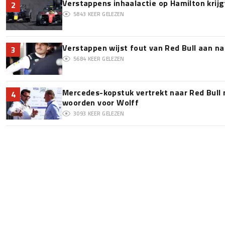
Verstappens inhaalactie op Hamilton krijg
2
5843
KEER GELEZEN
Verstappen wijst fout van Red Bull aan na
3
5684
KEER GELEZEN
Mercedes-kopstuk vertrekt naar Red Bull
4
woorden voor Wolff
3093
KEER GELEZEN