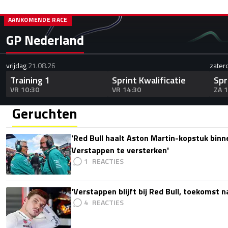
AANKOMENDE RACE
GP Nederland
vrijdag
21.08.26
zater
Training 1
Sprint Kwalificatie
Spr
VR 10:30
VR 14:30
ZA 
Geruchten
'Red Bull haalt Aston Martin-kopstuk bin
Verstappen te versterken'
1
'Verstappen blijft bij Red Bull, toekomst 
4