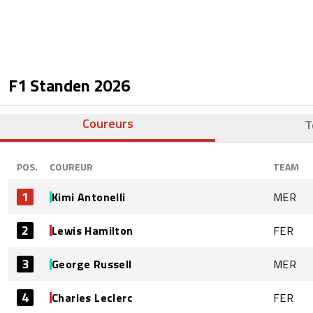
F1 Standen
2026
Coureurs
T
POS.
COUREUR
TEAM
1
Kimi Antonelli
MER
2
Lewis Hamilton
FER
3
George Russell
MER
4
Charles Leclerc
FER