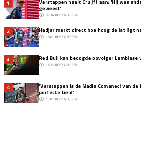
Verstappen haalt Cruijff aan: 'Hij was and
1
geweest'
3234
KEER GELEZEN
Hadjar merkt direct hoe hoog de lat ligt 
2
1501
KEER GELEZEN
Red Bull kan beoogde opvolger Lambiase v
3
1423
KEER GELEZEN
'Verstappen is de Nadia Comaneci van de 
4
perfecte tien!'
1381
KEER GELEZEN