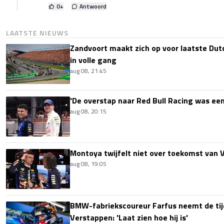
0
+
Antwoord
LAATSTE NIEUWS
Zandvoort maakt zich op voor laatste Du
in volle gang
aug 08, 21:45
'De overstap naar Red Bull Racing was een
aug 08, 20:15
Montoya twijfelt niet over toekomst van V
aug 08, 19:05
BMW-fabriekscoureur Farfus neemt de tijd
Verstappen: 'Laat zien hoe hij is'