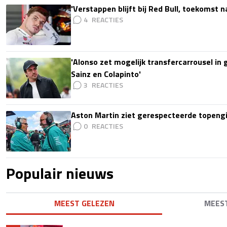
'Verstappen blijft bij Red Bull, toekomst 
4
'Alonso zet mogelijk transfercarrousel in
Sainz en Colapinto'
3
Aston Martin ziet gerespecteerde topengi
0
Populair nieuws
MEEST GELEZEN
MEES