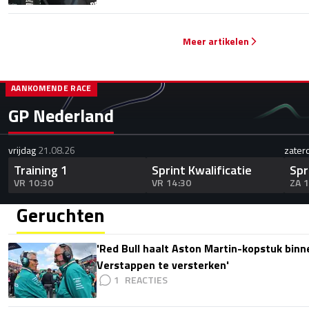
Meer artikelen
AANKOMENDE RACE
GP Nederland
vrijdag
21.08.26
zater
Training 1
Sprint Kwalificatie
Spr
VR 10:30
VR 14:30
ZA 
Geruchten
'Red Bull haalt Aston Martin-kopstuk bin
Verstappen te versterken'
1