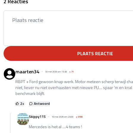
2 Reacties
PLAATS REACTIE
maarten34
10 mei 2026 om 13:48
+
71
RBPT + Ford gewoon knap werk. Motor meteen scherp terwijl cha
niet, liever nu niet overhaasten met nieuwe PU… spaar ‘m en knal
benchmark blijft.
2
+
Antwoord
Skippy115
10 mei 2026 om 23:00
+
5190
Mercedes is het al ....4 teams !