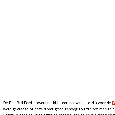
De Red Bull Ford-power unit blijkt een aanwinst te zijn voor de
F
werd gevreesd of deze direct goed genoeg zou zijn om mee te 
Ferrari. Waar Red Bull Racing op chassis-gebied enkele races no