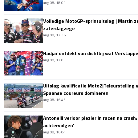
aug 08, 18:01
Volledige MotoGP-sprintuitslag | Martin z
zaterdagzege
aug 08, 17:36
Hadjar ontdekt van dichtbij wat Verstapp
aug 08, 17:03
Uitslag kwalificatie Moto2|Teleurstelling 
Spaanse coureurs domineren
aug 08, 16:43
Antonelli verloor plezier in racen na crash
achtervolgen'
aug 08, 16:04