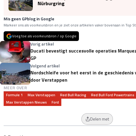
Nürburgring
Mis geen GPblog in Google
Markeer ons als voorkeursbron en je ziet onze artikelen vaker bovenaan in Top St
Voeg toe als voorkeursbron / op Google
Vorig artikel
Ducati bevestigt succesvolle operaties Marquez
GP
Volgend artikel
Nordschleife voor het eerst in de geschiedenis
door Verstappen
MEER OVER
Formule 1
Max Verstappen
Red Bull Racing
Red Bull Ford Powertrains
Max Verstappen Nieuws
Ford
Delen met