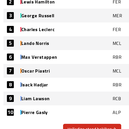
2
Lewis Hamilton
FER
3
George Russell
MER
4
Charles Leclerc
FER
5
Lando Norris
MCL
6
Max Verstappen
RBR
7
Oscar Piastri
MCL
8
Isack Hadjar
RBR
9
Liam Lawson
RCB
10
Pierre Gasly
ALP
Volledige stand bekijken