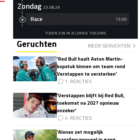
Zondag
23.08.26
Race
13:00
TIJDEN ZIJN IN JE LOKALE TIJDZONE
Geruchten
MEER GERUCHTEN
'Red Bull haalt Aston Martin-
kopstuk binnen om team rond
Verstappen te versterken'
1
'Verstappen blijft bij Red Bull,
toekomst na 2027 opnieuw
onzeker'
4
'Alonso zet mogelijk
transfercarrousel in gang,