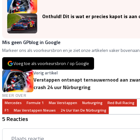
Onthuld! Dit is wat er precies kapot is aa
Mis geen GPblog in Google
Markeer ons als voorkeursbron en je ziet onze artikelen vaker bovenaan 
Voeg toe als voorkeursbron / op Google
Vorig artikel
Verstappen ontsnapt ternauwernood aan zwa
crash 24 uur Nürburgring
MEER OVER
Mercedes
Formule 1
Max Verstappen
Nurburgring
Red Bull Racing
F1
Max Verstappen Nieuws
24 Uur Van De Nürburgring
5 Reacties