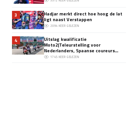
3512
KEER GELEZEN
Hadjar merkt direct hoe hoog de lat
3
ligt naast Verstappen
2094
KEER GELEZEN
Uitslag kwalificatie
4
Moto2|Teleurstelling voor
Nederlanders, Spaanse coureurs
domineren
1745
KEER GELEZEN