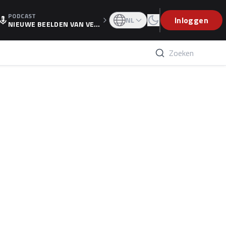
PODCAST
OGP
Inloggen
NL
NIEUWE BEELDEN VAN VER
STAPPEN EN WOLFF: 'WIE
WEET IS ER NU GETEKEND'