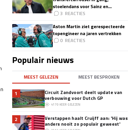
stoelendans voor Sainz en
Colapinto'
3
Aston Martin ziet gerespecteerde
topengineer na jaren vertrekken
0
Populair nieuws
n
MEEST GELEZEN
MEEST BESPROKEN
ën
Circuit Zandvoort deelt update van
1
verbouwing voor Dutch GP
4170
KEER GELEZEN
Verstappen haalt Cruijff aan: 'Hij was
2
anders nooit zo populair geweest'