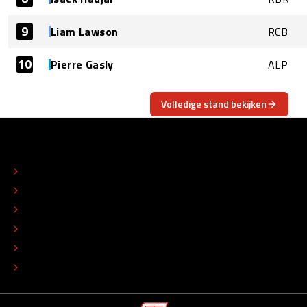
9
Liam Lawson
RCB
10
Pierre Gasly
ALP
Volledige stand bekijken
OVER
CONTACT
REDACTIONEEL STATUUT
COLOFON
ADVERTEREN
TIP DE REDACTIE
WERKEN BIJ