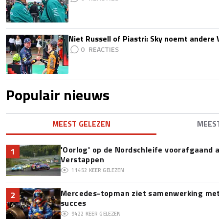
Niet Russell of Piastri: Sky noemt ander
0
Populair nieuws
MEEST GELEZEN
MEES
'Oorlog' op de Nordschleife voorafgaand
1
Verstappen
11452
KEER GELEZEN
Mercedes-topman ziet samenwerking met 
2
succes
9422
KEER GELEZEN