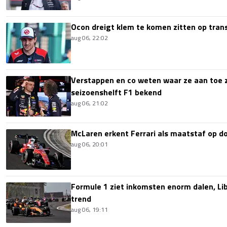
Ocon dreigt klem te komen zitten op tran
aug 06, 22:02
Verstappen en co weten waar ze aan toe z
seizoenshelft F1 bekend
aug 06, 21:02
McLaren erkent Ferrari als maatstaf op 
aug 06, 20:01
Formule 1 ziet inkomsten enorm dalen, Lib
trend
aug 06, 19:11