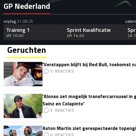
GP Nederland
vrijdag
21.08.26
zater
Training 1
Sprint Kwalificatie
Spr
VR 10:30
VR 14:30
ZA 
Geruchten
'Verstappen blijft bij Red Bull, toekomst 
3
'Alonso zet mogelijk transfercarrousel in
Sainz en Colapinto'
3
Aston Martin ziet gerespecteerde topengi
0