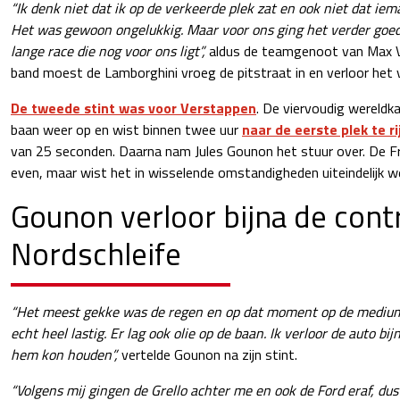
“Ik denk niet dat ik op de verkeerde plek zat en ook niet dat iem
Het was gewoon ongelukkig. Maar voor ons ging het verder goed 
lange race die nog voor ons ligt”,
aldus de teamgenoot van Max V
band moest de Lamborghini vroeg de pitstraat in en verloor het v
De tweede stint was voor Verstappen
. De viervoudig wereld
baan weer op en wist binnen twee uur
naar de eerste plek te r
van 25 seconden. Daarna nam Jules Gounon het stuur over. De Fr
even, maar wist het in wisselende omstandigheden uiteindelijk we
Gounon verloor bijna de cont
Nordschleife
“Het meest gekke was de regen en op dat moment op de medium
echt heel lastig. Er lag ook olie op de baan. Ik verloor de auto bij
hem kon houden”,
vertelde Gounon na zijn stint.
“Volgens mij gingen de Grello achter me en ook de Ford eraf, d