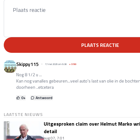
PLAATS REACTIE
Skippy115
17 mei 2026 om 6:38
+
5190
Nog 8 1/2 u ...
Kan nog vanalles gebeuren...veel auto's last van olie in de bochte
doorheen ..etcetera
0
+
Antwoord
LAATSTE NIEUWS
Uitgesproken claim over Helmut Marko wri
detail
aug 07, 7:01