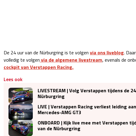
De 24 uur van de Nürburgring is te volgen
via ons liveblog
. Daa
volledig te volgen
via de algemene livestream
, evenals de on
cockpit van Verstappen Racing.
Lees ook
LIVESTREAM | Volg Verstappen tijdens de 24
Nürburgring
LIVE | Verstappen Racing verliest leiding aa
Mercedes-AMG GT3
ONBOARD | Kijk live mee met Verstappen tij
van de Nürburgring