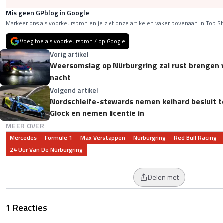
Mis geen GPblog in Google
Markeer ons als voorkeursbron en je ziet onze artikelen vaker bovenaan in Top St
Voeg toe als voorkeursbron / op Google
Vorig artikel
Weersomslag op Nürburgring zal rust brengen 
nacht
Volgend artikel
Nordschleife-stewards nemen keihard besluit 
Glock en nemen licentie in
MEER OVER
Mercedes
Formule 1
Max Verstappen
Nurburgring
Red Bull Racing
24 Uur Van De Nürburgring
Delen met
1 Reacties