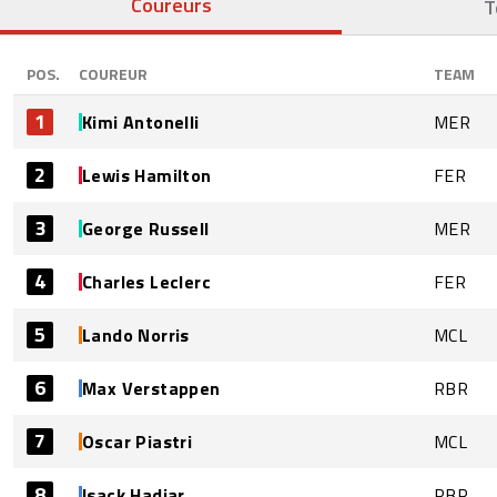
Coureurs
T
POS.
COUREUR
TEAM
1
Kimi Antonelli
MER
2
Lewis Hamilton
FER
3
George Russell
MER
4
Charles Leclerc
FER
5
Lando Norris
MCL
6
Max Verstappen
RBR
7
Oscar Piastri
MCL
8
Isack Hadjar
RBR