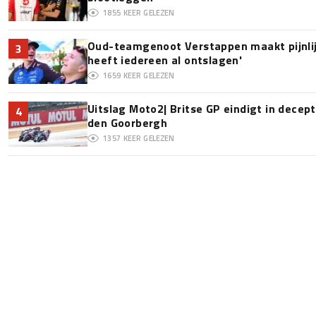
1855
KEER GELEZEN
Oud-teamgenoot Verstappen maakt pijnlijk
3
heeft iedereen al ontslagen'
1659
KEER GELEZEN
Uitslag Moto2| Britse GP eindigt in decept
4
den Goorbergh
1357
KEER GELEZEN