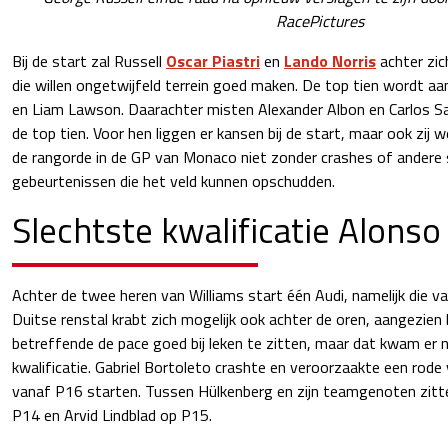
RacePictures
Bij de start zal Russell
Oscar Piastri
en
Lando Norris
achter zi
die willen ongetwijfeld terrein goed maken. De top tien wordt aa
en Liam Lawson. Daarachter misten Alexander Albon en Carlos Sai
de top tien. Voor hen liggen er kansen bij de start, maar ook zij
de rangorde in de GP van Monaco niet zonder crashes of andere 
gebeurtenissen die het veld kunnen opschudden.
Slechtste kwalificatie Alons
Achter de twee heren van Williams start één Audi, namelijk die v
Duitse renstal krabt zich mogelijk ook achter de oren, aangezien 
betreffende de pace goed bij leken te zitten, maar dat kwam er ni
kwalificatie. Gabriel Bortoleto crashte en veroorzaakte een rode v
vanaf P16 starten. Tussen Hülkenberg en zijn teamgenoten zitt
P14 en Arvid Lindblad op P15.