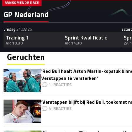
AANKOMENDE RACE
GP Nederland
vrijdag
21.08.26
zater
Training 1
Sprint Kwalificatie
Spr
VR 10:30
VR 14:30
ZA 
Geruchten
'Red Bull haalt Aston Martin-kopstuk bin
Verstappen te versterken'
1
'Verstappen blijft bij Red Bull, toekomst 
4