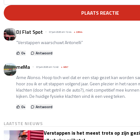
PLAATS REACTIE
DJ Flat Spot
07 juni 2026 om 12:44
+
22844
“Verstappen waarschuwt Antonelli”
0
+
Antwoord
meMa
07 juni 2026 om 12:40
+
4067
Arme Alonso. Hoop toch wel dat er een stap gezet kan worden sa
hoor zou ik er uit stappen volgend jaar. Geen plezier in het racen 
klachten (door het getril in de auto?), niet competitief mee kunnen 
kijken. De huidige fysieke klachten vind ik een veeg teken.
0
+
Antwoord
LAATSTE NIEUWS
Verstappen is het meest trots op zijn gezin