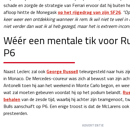
schade en zorgde de strategie van Ferrari ervoor dat hij buiten h
afloop hintte de Monegask
op het rijgedrag van zijn SF26
.
"Op 
keer weer een ontdekking wanneer ik rem. Ik wil niet te veel in d
niet verder dan wat ik al heb gezegd, maar het is extreem incon
Wéér een mentale tik voor Ru
P6
Naast Leclerc zal ook
George Russell
teleurgesteld naar huis zij
in Monaco. De Mercedes-coureur was zich al bewust van zijn a
Antonelli toen hij aan het weekend in Monte Carlo begon, en wee
wat zal moeten gebeuren voordat hij op het podium belandt.
Rus
behalen
van de zesde tijd, waarbij hij achter zijn teamgenoot, t
Bulls aanschuift op P6. Een enige troost is dat de McLarens ook
presteerden.
ADVERTENTIE