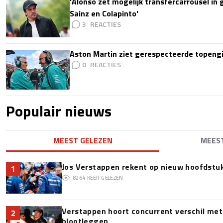
'Alonso zet mogelijk transfercarrousel in
Sainz en Colapinto'
3
Aston Martin ziet gerespecteerde topengi
0
Populair nieuws
MEEST GELEZEN
MEES
Jos Verstappen rekent op nieuw hoofdstu
1
8264
KEER GELEZEN
Verstappen hoort concurrent verschil met
2
blootleggen