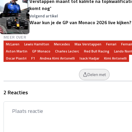
Verstappen maant tot kalmte na topkwalificati
komt nog'
Volgend artikel
Waar kun je de GP van Monaco 2026 live kijken?
MEER OVER
McLaren
Lewis Hamilton
Mercedes
Max Verstappen
Ferrari
Fernan
Aston Martin
GP Monaco
Charles Leclerc
Red Bull Racing
Lando Norr
Oscar Piastri
F1
Andrea Kimi Antonelli
Isack Hadjar
Kimi Antonelli
Delen met
2 Reacties