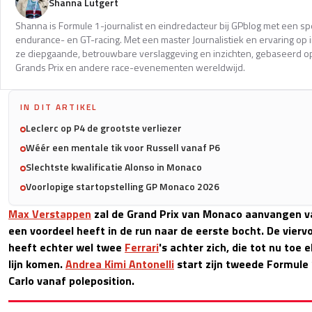
Shanna Lutgert
Shanna is Formule 1-journalist en eindredacteur bij GPblog met een spec
endurance- en GT-racing. Met een master Journalistiek en ervaring op in
ze diepgaande, betrouwbare verslaggeving en inzichten, gebaseerd op
Grands Prix en andere race-evenementen wereldwijd.
IN DIT ARTIKEL
Leclerc op P4 de grootste verliezer
Wéér een mentale tik voor Russell vanaf P6
Slechtste kwalificatie Alonso in Monaco
Voorlopige startopstelling GP Monaco 2026
Max Verstappen
zal de Grand Prix van Monaco aanvangen v
een voordeel heeft in de run naar de eerste bocht. De vie
heeft echter wel twee
Ferrari
's achter zich, die tot nu toe 
lijn komen.
Andrea Kimi Antonelli
start zijn tweede Formule 
Carlo vanaf poleposition.