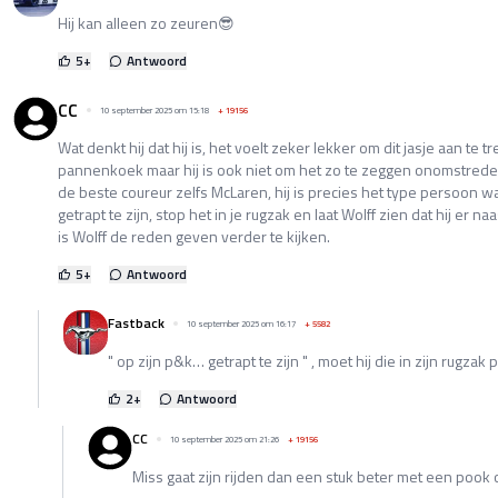
Hij kan alleen zo zeuren😎
5
+
Antwoord
CC
10 september 2025 om 15:18
+
19156
Wat denkt hij dat hij is, het voelt zeker lekker om dit jasje aan te 
pannenkoek maar hij is ook niet om het zo te zeggen onomstreden, 
de beste coureur zelfs McLaren, hij is precies het type persoon wa
getrapt te zijn, stop het in je rugzak en laat Wolff zien dat hij er na
is Wolff de reden geven verder te kijken.
5
+
Antwoord
Fastback
10 september 2025 om 16:17
+
5582
" op zijn p&k… getrapt te zijn " , moet hij die in zijn rugza
2
+
Antwoord
CC
10 september 2025 om 21:26
+
19156
Miss gaat zijn rijden dan een stuk beter met een pook o