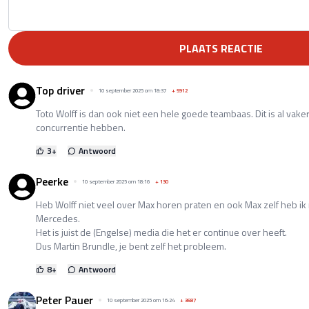
PLAATS REACTIE
Top driver
10 september 2025 om 18:37
+
5912
Toto Wolff is dan ook niet een hele goede teambaas. Dit is al vake
concurrentie hebben.
3
+
Antwoord
Peerke
10 september 2025 om 18:16
+
130
Heb Wolff niet veel over Max horen praten en ook Max zelf heb ik
Mercedes.
Het is juist de (Engelse) media die het er continue over heeft.
Dus Martin Brundle, je bent zelf het probleem.
8
+
Antwoord
Peter Pauer
10 september 2025 om 16:24
+
3687