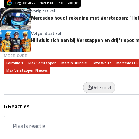
Voeg toe als voorkeursbron / op Google
Vorig artikel
Mercedes houdt rekening met Verstappen: "Het
Volgend artikel
Hill sluit zich aan bij Verstappen en drijft spot
MEER OVER
Formule 1
Max Verstappen
Martin Brundle
Toto Wolff
Mercedes HP
Max Verstappen Nieuws
Delen met
6 Reacties