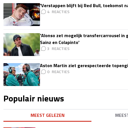
'Verstappen blijft bij Red Bull, toekomst 
4
'Alonso zet mogelijk transfercarrousel in
Sainz en Colapinto'
3
Aston Martin ziet gerespecteerde topengi
0
Populair nieuws
MEEST GELEZEN
MEES