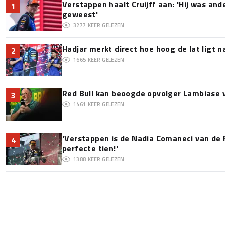
Verstappen haalt Cruijff aan: 'Hij was and
1
geweest'
3277
KEER GELEZEN
Hadjar merkt direct hoe hoog de lat ligt 
2
1665
KEER GELEZEN
Red Bull kan beoogde opvolger Lambiase v
3
1461
KEER GELEZEN
'Verstappen is de Nadia Comaneci van de 
4
perfecte tien!'
1388
KEER GELEZEN