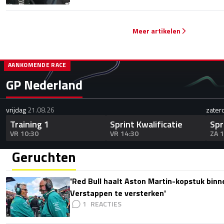
Meer artikelen
AANKOMENDE RACE
GP Nederland
vrijdag
21.08.26
zater
Training 1
Sprint Kwalificatie
Spr
VR 10:30
VR 14:30
ZA 
Geruchten
'Red Bull haalt Aston Martin-kopstuk bin
Verstappen te versterken'
1