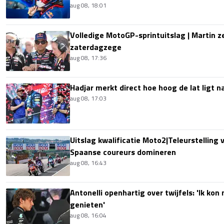
aug 08, 18:01
Volledige MotoGP-sprintuitslag | Martin z
zaterdagzege
aug 08, 17:36
Hadjar merkt direct hoe hoog de lat ligt 
aug 08, 17:03
Uitslag kwalificatie Moto2|Teleurstelling 
Spaanse coureurs domineren
aug 08, 16:43
Antonelli openhartig over twijfels: 'Ik kon
genieten'
aug 08, 16:04