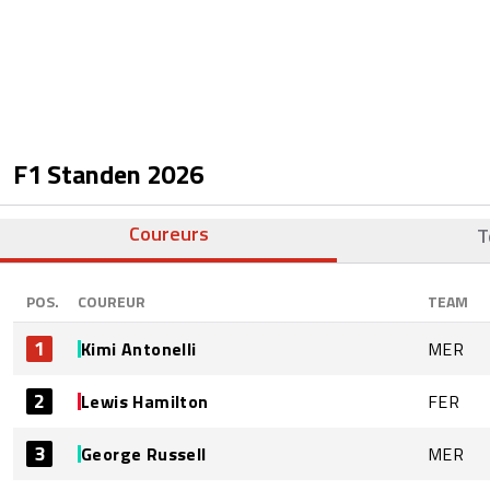
F1 Standen
2026
Coureurs
T
POS.
COUREUR
TEAM
1
Kimi Antonelli
MER
2
Lewis Hamilton
FER
3
George Russell
MER