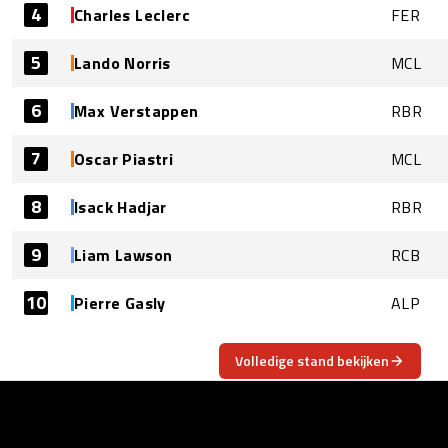
4
Charles Leclerc
FER
5
Lando Norris
MCL
6
Max Verstappen
RBR
7
Oscar Piastri
MCL
8
Isack Hadjar
RBR
9
Liam Lawson
RCB
10
Pierre Gasly
ALP
Volledige stand bekijken
OVER