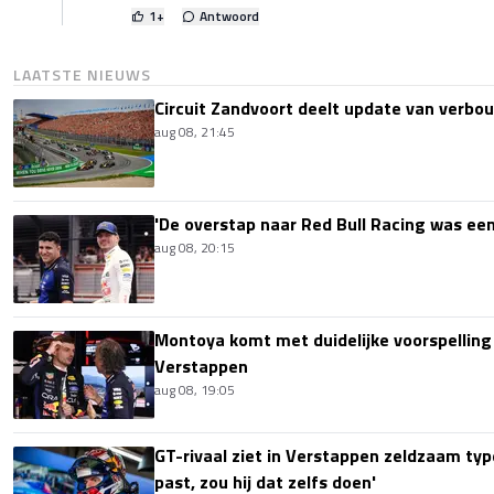
1
+
Antwoord
LAATSTE NIEUWS
Circuit Zandvoort deelt update van verbo
aug 08, 21:45
'De overstap naar Red Bull Racing was een
aug 08, 20:15
Montoya komt met duidelijke voorspellin
Verstappen
aug 08, 19:05
GT-rivaal ziet in Verstappen zeldzaam type
past, zou hij dat zelfs doen'