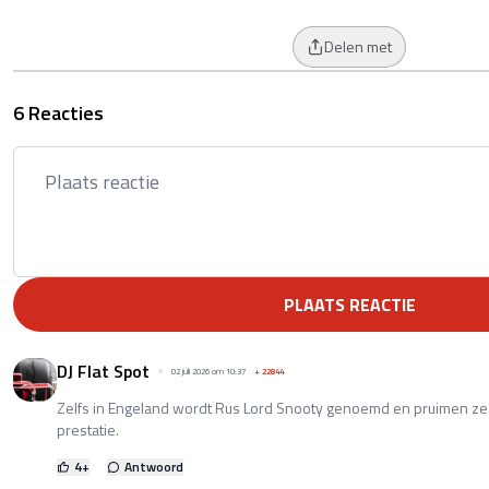
Delen met
6 Reacties
PLAATS REACTIE
DJ Flat Spot
02 juli 2026 om 10:37
+
22844
Zelfs in Engeland wordt Rus Lord Snooty genoemd en pruimen ze h
prestatie.
4
+
Antwoord