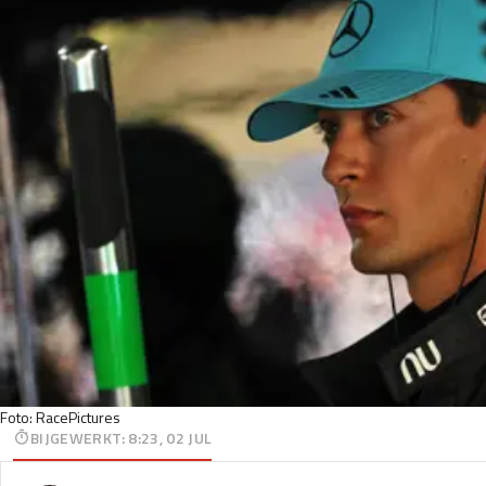
Foto: RacePictures
BIJGEWERKT
:
8:23, 02 JUL