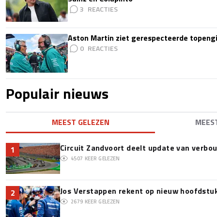
3
Aston Martin ziet gerespecteerde topengi
0
Populair nieuws
MEEST GELEZEN
MEES
Circuit Zandvoort deelt update van verbo
1
4507
KEER GELEZEN
Jos Verstappen rekent op nieuw hoofdstu
2
2679
KEER GELEZEN