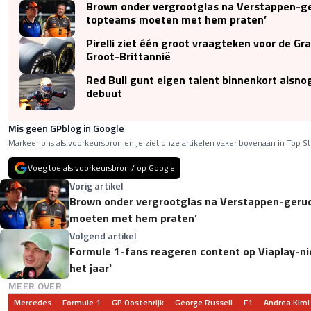
Brown onder vergrootglas na Verstappen-ger
topteams moeten met hem praten’
Pirelli ziet één groot vraagteken voor de Gr
Groot-Brittannië
Red Bull gunt eigen talent binnenkort alsno
debuut
Mis geen GPblog in Google
Markeer ons als voorkeursbron en je ziet onze artikelen vaker bovenaan in Top St
Voeg toe als voorkeursbron / op Google
Vorig artikel
Brown onder vergrootglas na Verstappen-geruc
moeten met hem praten’
Volgend artikel
Formule 1-fans reageren content op Viaplay-ni
het jaar'
MEER OVER
Mercedes
Formule 1
GP Oostenrijk
George Russell
F1
Andrea Kimi 