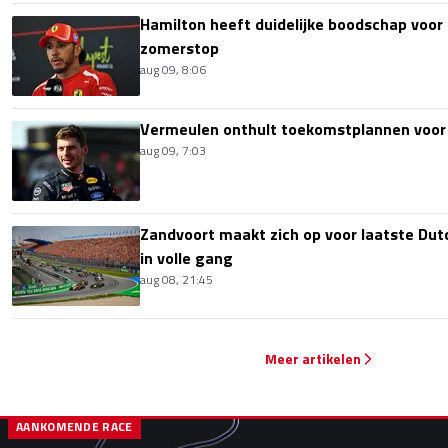
Hamilton heeft duidelijke boodschap voor
zomerstop
aug 09, 8:06
Vermeulen onthult toekomstplannen voor
aug 09, 7:03
Zandvoort maakt zich op voor laatste Du
in volle gang
aug 08, 21:45
Meer artikelen
AANKOMENDE RACE