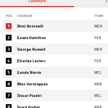
Coureurs
T
POS.
COUREUR
TEAM
1
Kimi Antonelli
MER
2
Lewis Hamilton
FER
3
George Russell
MER
4
Charles Leclerc
FER
5
Lando Norris
MCL
6
Max Verstappen
RBR
7
Oscar Piastri
MCL
8
Isack Hadjar
RBR