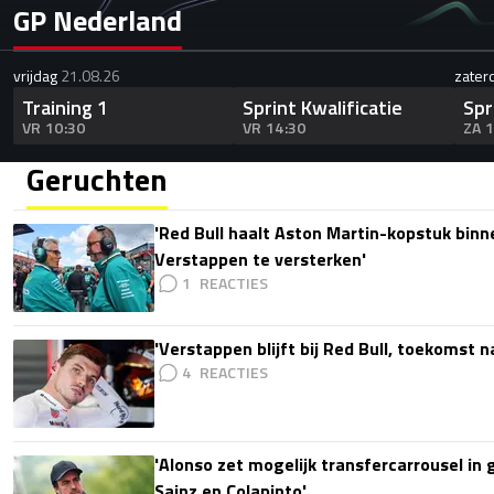
GP Nederland
vrijdag
21.08.26
zater
Training 1
Sprint Kwalificatie
Spr
VR 10:30
VR 14:30
ZA 
Geruchten
'Red Bull haalt Aston Martin-kopstuk bin
Verstappen te versterken'
1
'Verstappen blijft bij Red Bull, toekomst 
4
'Alonso zet mogelijk transfercarrousel in
Sainz en Colapinto'