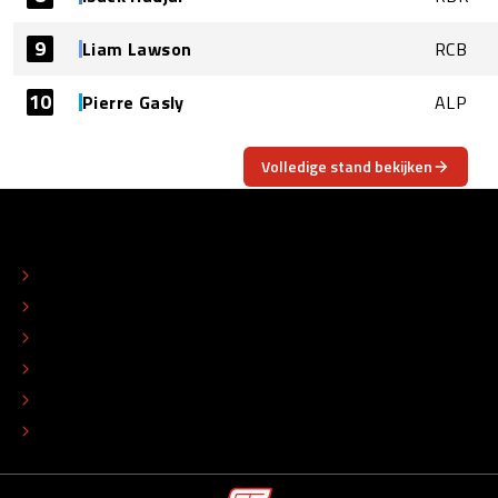
9
Liam Lawson
RCB
10
Pierre Gasly
ALP
Volledige stand bekijken
OVER
CONTACT
REDACTIONEEL STATUUT
COLOFON
ADVERTEREN
TIP DE REDACTIE
WERKEN BIJ