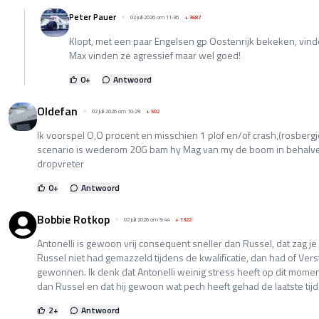
Peter Pauer
02 juli 2026 om 11:36
+
3687
Klopt, met een paar Engelsen gp Oostenrijk bekeken, vin
Max vinden ze agressief maar wel goed!
0
+
Antwoord
Oldefan
02 juli 2026 om 10:29
+
502
Ik voorspel O,O procent en misschien 1 plof en/of crash,(rosbergje
scenario is wederom 20G bam hy Mag van my de boom in behalve
dropvreter
0
+
Antwoord
Bobbie Rotkop
02 juli 2026 om 9:44
+
1322
Antonelli is gewoon vrij consequent sneller dan Russel, dat zag je
Russel niet had gemazzeld tijdens de kwalificatie, dan had of Vers
gewonnen. Ik denk dat Antonelli weinig stress heeft op dit moment, 
dan Russel en dat hij gewoon wat pech heeft gehad de laatste tijd
2
+
Antwoord