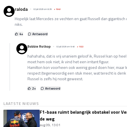
raloda
02 juli 2026 om 8:39
+
1643
Hopelijk laat Mercedes ze vechten en gaat Russell dan gigantisch op
niks.
4
+
Antwoord
Bobbie Rotkop
02 juli 2026 om 9:46
+
1322
hahahaha, dat is vrij unaniem geloof ik, Russel kan op hee
moet hem ook niet, ik vind het een irritant figuur.
Hamilton kon voorheen ook weinig goed doen hier, maar kr
respect (tegenwoordig een stuk meer, wat terecht is denk i
Russel is zelfs hij nooit geweest.
2
+
Antwoord
LAATSTE NIEUWS
F1-baas ruimt belangrijk obstakel voor V
de weg
aug 09, 13:01