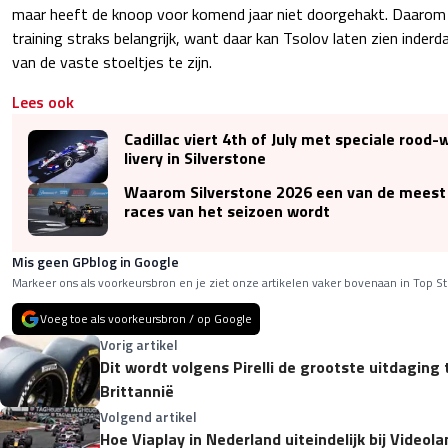
maar heeft de knoop voor komend jaar niet doorgehakt. Daarom z
training straks belangrijk, want daar kan Tsolov laten zien inder
van de vaste stoeltjes te zijn.
Lees ook
Cadillac viert 4th of July met speciale rood
livery in Silverstone
Waarom Silverstone 2026 een van de meest
races van het seizoen wordt
Mis geen GPblog in Google
Markeer ons als voorkeursbron en je ziet onze artikelen vaker bovenaan in Top St
Voeg toe als voorkeursbron / op Google
Vorig artikel
Dit wordt volgens Pirelli de grootste uitdaging 
Brittannië
Volgend artikel
Hoe Viaplay in Nederland uiteindelijk bij Videol