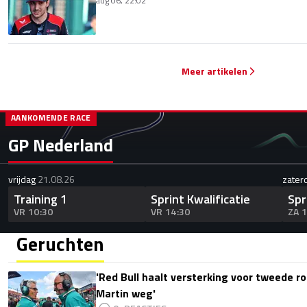
aug 06, 22:02
Meer artikelen
AANKOMENDE RACE
GP Nederland
vrijdag
21.08.26
zater
Training 1
Sprint Kwalificatie
Spr
VR 10:30
VR 14:30
ZA 
Geruchten
'Red Bull haalt versterking voor tweede ro
Martin weg'