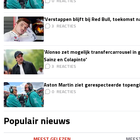
0
'Verstappen blijft bij Red Bull, toekomst 
3
'Alonso zet mogelijk transfercarrousel in
Sainz en Colapinto'
3
Aston Martin ziet gerespecteerde topengi
0
Populair nieuws
MEEST GELEZEN
MEES