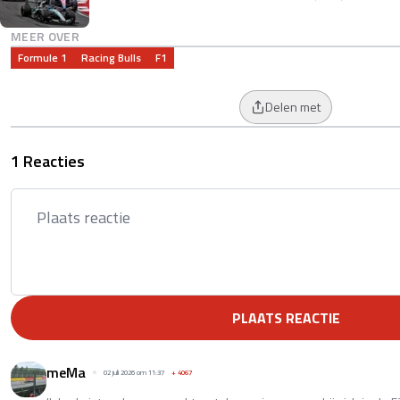
MEER OVER
Formule 1
Racing Bulls
F1
Delen met
1 Reacties
PLAATS REACTIE
meMa
02 juli 2026 om 11:37
+
4067