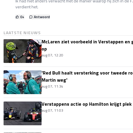
Ik had niet anders verwacht met de manier waarop hij zich in de F2
verdient het.
0
+
Antwoord
LAATSTE NIEUWS
McLaren ziet voorbeeld in Verstappen en ge
op
aug 07, 12:20
'Red Bull haalt versterking voor tweede ro
Martin weg'
aug 07, 11:34
Verstappens actie op Hamilton krijgt plek 
aug 07, 11:03