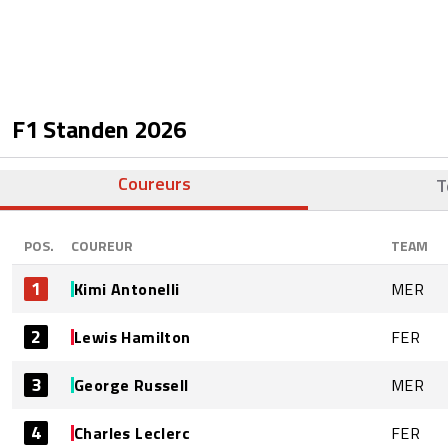
F1 Standen
2026
Coureurs
T
POS.
COUREUR
TEAM
1
Kimi Antonelli
MER
2
Lewis Hamilton
FER
3
George Russell
MER
4
Charles Leclerc
FER