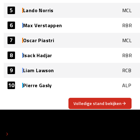
5
Lando Norris
MCL
6
Max Verstappen
RBR
7
Oscar Piastri
MCL
8
Isack Hadjar
RBR
9
Liam Lawson
RCB
10
Pierre Gasly
ALP
Volledige stand bekijken
OVER
CONTACT