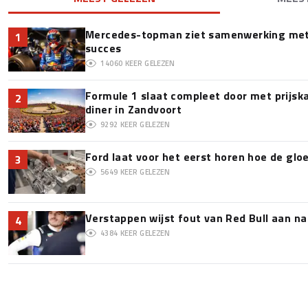
Mercedes-topman ziet samenwerking met 
1
succes
14060
KEER GELEZEN
Formule 1 slaat compleet door met prijska
2
diner in Zandvoort
9292
KEER GELEZEN
Ford laat voor het eerst horen hoe de glo
3
5649
KEER GELEZEN
Verstappen wijst fout van Red Bull aan na
4
4384
KEER GELEZEN