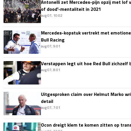
Antonelli zet Mercedes-pijn opzij met lof
of dood'-mentaliteit in 2021
aug 07, 10:02
Mercedes-kopstuk vertrekt met emotione
Bull Racing
aug 07, 9:01
Verstappen legt uit hoe Red Bull zichzelf 
aug 07, 8:01
Uitgesproken claim over Helmut Marko wri
detail
aug 07, 7:01
Ocon dreigt klem te komen zitten op tran