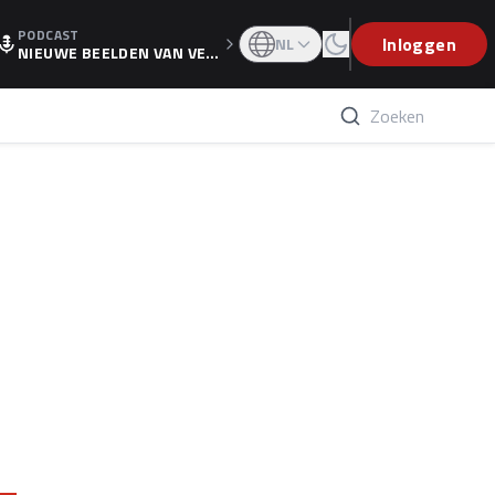
PODCAST
OGP
Inloggen
NL
NIEUWE BEELDEN VAN VER
STAPPEN EN WOLFF: 'WIE
WEET IS ER NU GETEKEND'