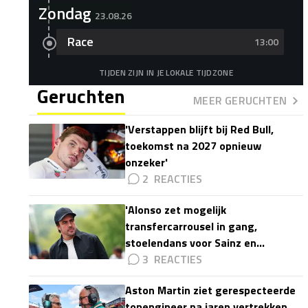
Zondag
23.08.26
Race
13:00
TIJDEN ZIJN IN JE LOKALE TIJDZONE
Geruchten
MEER GERUCHTEN
'Verstappen blijft bij Red Bull,
toekomst na 2027 opnieuw
onzeker'
2
'Alonso zet mogelijk
transfercarrousel in gang,
stoelendans voor Sainz en
Colapinto'
3
Aston Martin ziet gerespecteerde
topengineer na jaren vertrekken