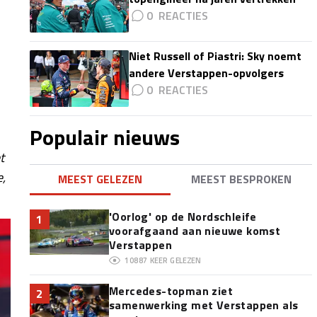
0
Niet Russell of Piastri: Sky noemt
andere Verstappen-opvolgers
0
Populair nieuws
t
e,
MEEST GELEZEN
MEEST BESPROKEN
'Oorlog' op de Nordschleife
1
voorafgaand aan nieuwe komst
Verstappen
10887
KEER GELEZEN
Mercedes-topman ziet
2
samenwerking met Verstappen als