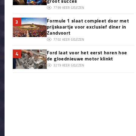
groot succes
7799
KEER GELEZEN
Formule 1 slaat compleet door met
3
prijskaartje voor exclusief diner in
Zandvoort
7702
KEER GELEZEN
Ford laat voor het eerst horen hoe
4
de gloednieuwe motor klinkt
3219
KEER GELEZEN