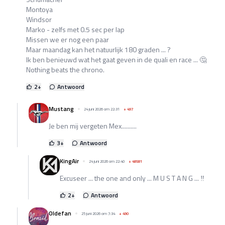
Montoya
Windsor
Marko - zelfs met 0.5 sec per lap
Missen we er nog een paar
Maar maandag kan het natuurlijk 180 graden ... ?
Ik ben benieuwd wat het gaat geven in de quali en race ... 🤔
Nothing beats the chrono.
2
+
Antwoord
Mustang
24 juni 2026 om 22:31
+
497
Je ben mij vergeten Mex..........
3
+
Antwoord
KingAir
24 juni 2026 om 22:40
+
48581
Excuseer ... the one and only ... M U S T A N G ... ‼️
2
+
Antwoord
Oldefan
25 juni 2026 om 7:34
+
490