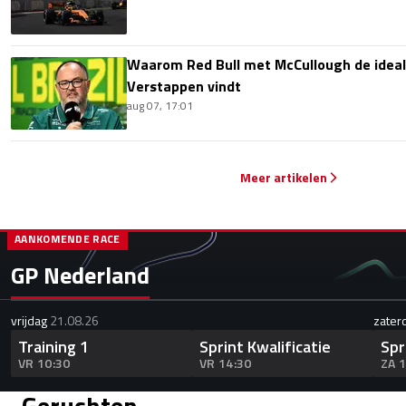
Waarom Red Bull met McCullough de idea
Verstappen vindt
aug 07, 17:01
Meer artikelen
AANKOMENDE RACE
GP Nederland
vrijdag
21.08.26
zater
Training 1
Sprint Kwalificatie
Spr
VR 10:30
VR 14:30
ZA 
Geruchten