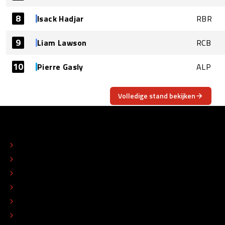
8
Isack Hadjar
RBR
9
Liam Lawson
RCB
10
Pierre Gasly
ALP
Volledige stand bekijken
OVER
CONTACT
REDACTIONEEL STATUUT
COLOFON
ADVERTEREN
TIP DE REDACTIE
WERKEN BIJ