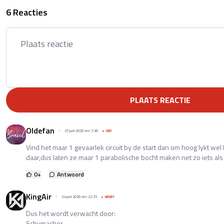
6 Reacties
PLAATS REACTIE
Oldefan
25 juni 2026 om 7:36
+
490
Vind het maar 1 gevaarlek circuit by de start dan om hoog lykt wel
daar,dus laten ze maar 1 parabolische bocht maken net zo iets als 
0
+
Antwoord
KingAir
24 juni 2026 om 22:25
+
48581
Dus het wordt verwacht door:
Schumacher