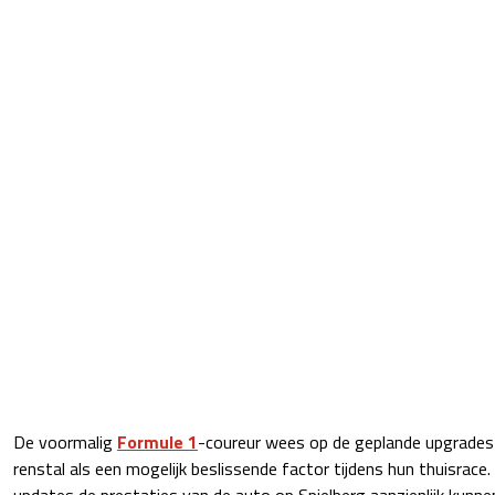
De voormalig
Formule 1
-coureur wees op de geplande upgrades
renstal als een mogelijk beslissende factor tijdens hun thuisrac
updates de prestaties van de auto op Spielberg aanzienlijk kunne