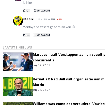
Ja ikke
0
+
Antwoord
Alfa arie
25 juni 2026 om 12:22
+
8896
Montoya heeft iets goed te maken 😉
0
+
Antwoord
LAATSTE NIEUWS
Marquez haalt Verstappen aan en speelt 
concurrentie
aug 07, 22:01
Definitief! Red Bull vult organisatie aan
Martin
aug 07, 21:07
Williams was compleet verouderd: Vowles