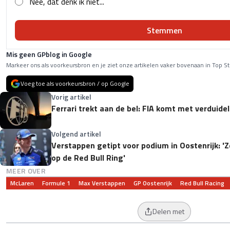
Nee, dat denk ik niet...
Stemmen
Mis geen GPblog in Google
Markeer ons als voorkeursbron en je ziet onze artikelen vaker bovenaan in Top St
Voeg toe als voorkeursbron / op Google
Vorig artikel
Ferrari trekt aan de bel: FIA komt met verduide
Volgend artikel
Verstappen getipt voor podium in Oostenrijk: '
op de Red Bull Ring'
MEER OVER
McLaren
Formule 1
Max Verstappen
GP Oostenrijk
Red Bull Racing
Delen met