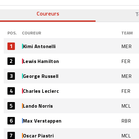
Coureurs
T
POS.
COUREUR
TEAM
1
Kimi Antonelli
MER
2
Lewis Hamilton
FER
3
George Russell
MER
4
Charles Leclerc
FER
5
Lando Norris
MCL
6
Max Verstappen
RBR
7
Oscar Piastri
MCL