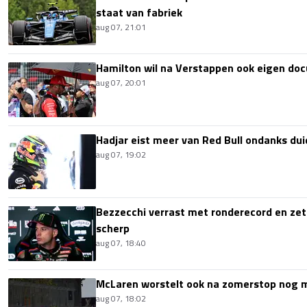
staat van fabriek
aug 07, 21:01
Hamilton wil na Verstappen ook eigen d
aug 07, 20:01
Hadjar eist meer van Red Bull ondanks dui
aug 07, 19:02
Bezzecchi verrast met ronderecord en zet t
scherp
aug 07, 18:40
McLaren worstelt ook na zomerstop nog
aug 07, 18:02