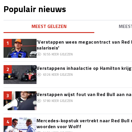
Populair nieuws
MEEST GELEZEN
MEES
'Verstappen wees megacontract van Red 
1
salariseis'
9255
KEER GELEZEN
Verstappens inhaalactie op Hamilton krijg
2
6326
KEER GELEZEN
Verstappen wijst fout van Red Bull aan na
3
5780
KEER GELEZEN
Mercedes-kopstuk vertrekt naar Red Bull
4
woorden voor Wolff