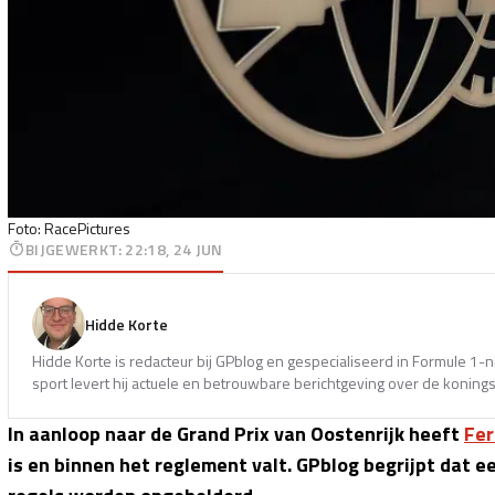
Foto: RacePictures
BIJGEWERKT
:
22:18, 24 JUN
Hidde Korte
Hidde Korte is redacteur bij GPblog en gespecialiseerd in Formule 1-
sport levert hij actuele en betrouwbare berichtgeving over de koning
In aanloop naar de Grand Prix van Oostenrijk heeft
Fer
is en binnen het reglement valt. GPblog begrijpt dat 