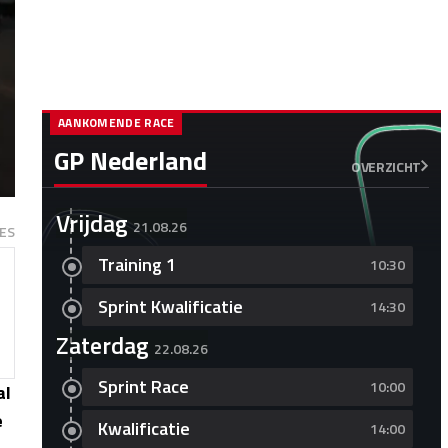
AANKOMENDE RACE
GP Nederland
OVERZICHT
Vrijdag
21.08.26
ES
Training 1
10:30
Sprint Kwalificatie
14:30
Zaterdag
22.08.26
Sprint Race
10:00
al
e
Kwalificatie
14:00