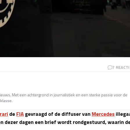
7
REACTI
nieuws. Met een achtergrond in journalistiek en een sterke passie voor de
sklasse.
rari
de
FIA
gevraagd of de diffuser van
Mercedes
illega
een dezer dagen een brief wordt rondgestuurd, waarin d