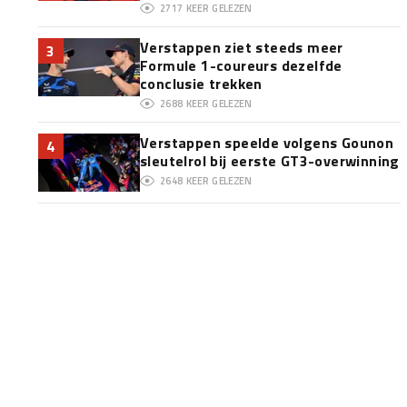
2717
KEER GELEZEN
Verstappen ziet steeds meer
3
Formule 1-coureurs dezelfde
conclusie trekken
2688
KEER GELEZEN
Verstappen speelde volgens Gounon
4
sleutelrol bij eerste GT3-overwinning
2648
KEER GELEZEN