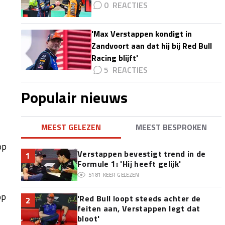
0
'Max Verstappen kondigt in
Zandvoort aan dat hij bij Red Bull
Racing blijft'
5
Populair nieuws
MEEST GELEZEN
MEEST BESPROKEN
op
Verstappen bevestigt trend in de
1
Formule 1: 'Hij heeft gelijk'
5181
KEER GELEZEN
op
'Red Bull loopt steeds achter de
2
feiten aan, Verstappen legt dat
bloot'