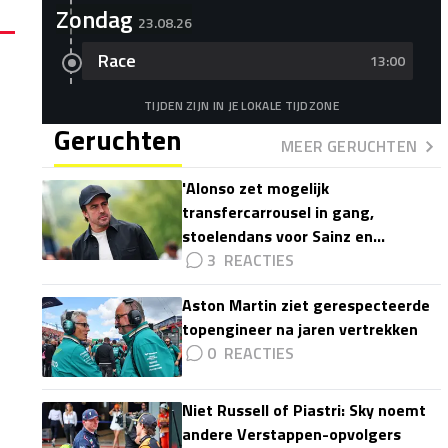
Zondag
23.08.26
Race
13:00
TIJDEN ZIJN IN JE LOKALE TIJDZONE
Geruchten
MEER GERUCHTEN
'Alonso zet mogelijk
transfercarrousel in gang,
stoelendans voor Sainz en
Colapinto'
3
Aston Martin ziet gerespecteerde
topengineer na jaren vertrekken
0
Niet Russell of Piastri: Sky noemt
andere Verstappen-opvolgers