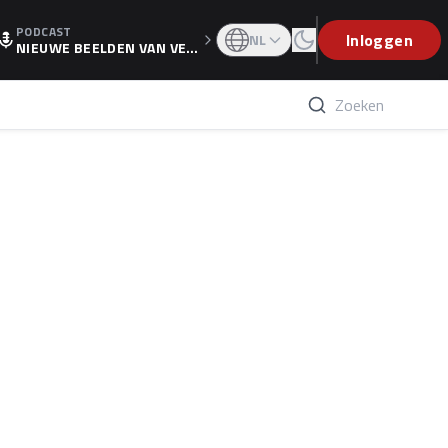
PODCAST
OGP
Inloggen
NL
NIEUWE BEELDEN VAN VER
STAPPEN EN WOLFF: 'WIE
WEET IS ER NU GETEKEND'