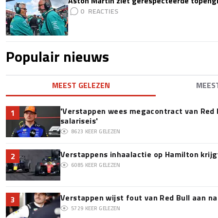
Aston Martin ziet gerespecteerde topengi
0
Populair nieuws
MEEST GELEZEN
MEES
'Verstappen wees megacontract van Red 
1
salariseis'
8623
KEER GELEZEN
Verstappens inhaalactie op Hamilton krijg
2
6085
KEER GELEZEN
Verstappen wijst fout van Red Bull aan na
3
5729
KEER GELEZEN