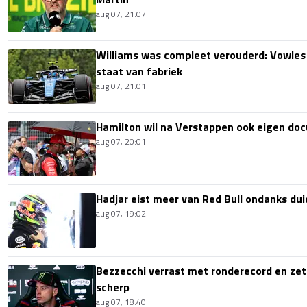
aug 07, 21:07
Williams was compleet verouderd: Vowles
staat van fabriek
aug 07, 21:01
Hamilton wil na Verstappen ook eigen d
aug 07, 20:01
Hadjar eist meer van Red Bull ondanks dui
aug 07, 19:02
Bezzecchi verrast met ronderecord en zet t
scherp
aug 07, 18:40