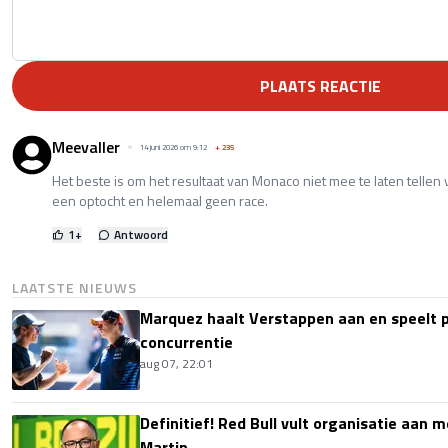
PLAATS REACTIE
Meevaller
14 juni 2026 om 9:12
+
235
Het beste is om het resultaat van Monaco niet mee te laten tellen v
een optocht en helemaal geen race.
1
+
Antwoord
LAATSTE NIEUWS
Marquez haalt Verstappen aan en speelt 
concurrentie
aug 07, 22:01
Definitief! Red Bull vult organisatie aan
Martin