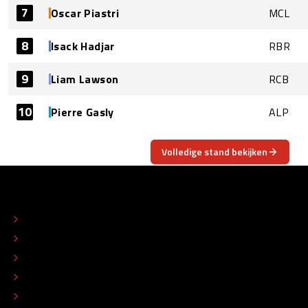
7
Oscar Piastri
MCL
8
Isack Hadjar
RBR
9
Liam Lawson
RCB
10
Pierre Gasly
ALP
Volledige stand bekijken
OVER
CONTACT
REDACTIONEEL STATUUT
COLOFON
ADVERTEREN
TIP DE REDACTIE