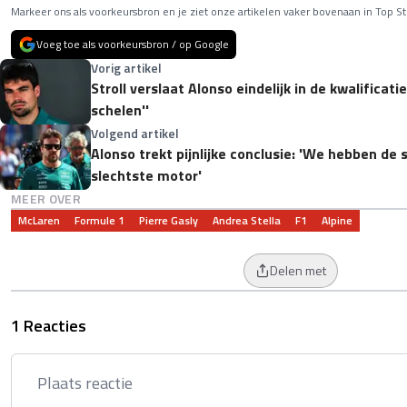
Markeer ons als voorkeursbron en je ziet onze artikelen vaker bovenaan in Top St
Voeg toe als voorkeursbron / op Google
Vorig artikel
Stroll verslaat Alonso eindelijk in de kwalificati
schelen''
Volgend artikel
Alonso trekt pijnlijke conclusie: 'We hebben de 
slechtste motor'
MEER OVER
McLaren
Formule 1
Pierre Gasly
Andrea Stella
F1
Alpine
Delen met
1 Reacties