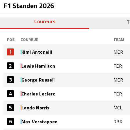
F1 Standen
2026
Coureurs
T
POS.
COUREUR
TEAM
1
Kimi Antonelli
MER
2
Lewis Hamilton
FER
3
George Russell
MER
4
Charles Leclerc
FER
5
Lando Norris
MCL
6
Max Verstappen
RBR