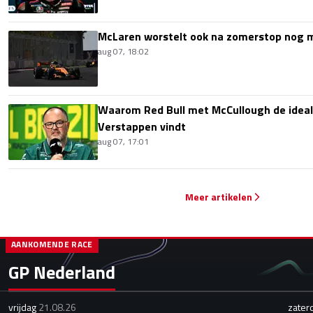
McLaren worstelt ook na zomerstop nog
aug 07, 18:02
Waarom Red Bull met McCullough de idea
Verstappen vindt
aug 07, 17:01
Meer artikelen
AANKOMENDE RACE
GP Nederland
vrijdag
21.08.26
zater