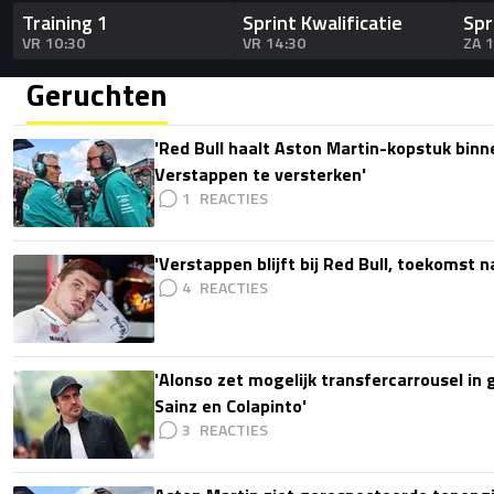
Training 1
Sprint Kwalificatie
Spr
VR 10:30
VR 14:30
ZA 
Geruchten
'Red Bull haalt Aston Martin-kopstuk bin
Verstappen te versterken'
1
'Verstappen blijft bij Red Bull, toekomst 
4
'Alonso zet mogelijk transfercarrousel in
Sainz en Colapinto'
3