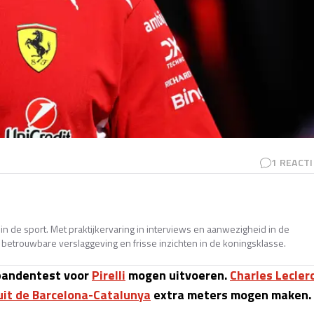
1
REACTI
in de sport. Met praktijkervaring in interviews en aanwezigheid in de
betrouwbare verslaggeving en frisse inzichten in de koningsklasse.
bandentest voor
Pirelli
mogen uitvoeren.
Charles Lecler
uit de Barcelona-Catalunya
extra meters mogen maken.