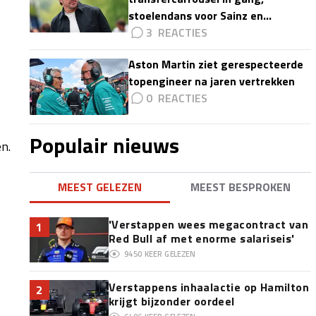
stoelendans voor Sainz en
Colapinto'
3
Aston Martin ziet gerespecteerde
topengineer na jaren vertrekken
0
Populair nieuws
n.
MEEST GELEZEN
MEEST BESPROKEN
'Verstappen wees megacontract van
1
Red Bull af met enorme salariseis'
9450
KEER GELEZEN
Verstappens inhaalactie op Hamilton
2
krijgt bijzonder oordeel