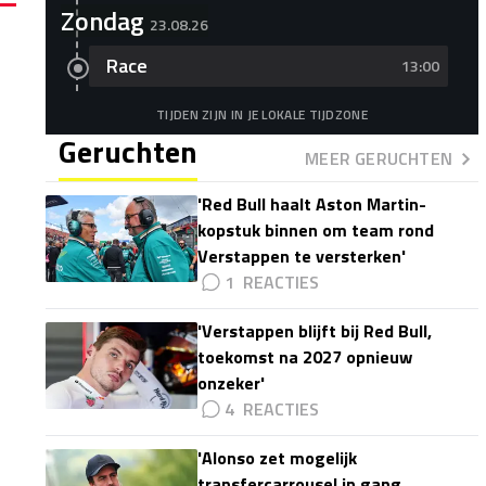
Zondag
23.08.26
Race
13:00
TIJDEN ZIJN IN JE LOKALE TIJDZONE
Geruchten
MEER GERUCHTEN
'Red Bull haalt Aston Martin-
kopstuk binnen om team rond
Verstappen te versterken'
1
'Verstappen blijft bij Red Bull,
toekomst na 2027 opnieuw
onzeker'
4
'Alonso zet mogelijk
transfercarrousel in gang,