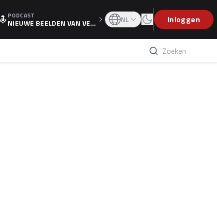
PODCAST
OGP
Inloggen
NL
NIEUWE BEELDEN VAN VER
STAPPEN EN WOLFF: 'WIE
WEET IS ER NU GETEKEND'