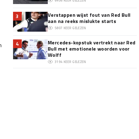
6406
KEER GELEZEN
Verstappen wijst fout van Red Bull
3
aan na reeks mislukte starts
5807
KEER GELEZEN
Mercedes-kopstuk vertrekt naar Red
4
n
Bull met emotionele woorden voor
Wolff
3194
KEER GELEZEN