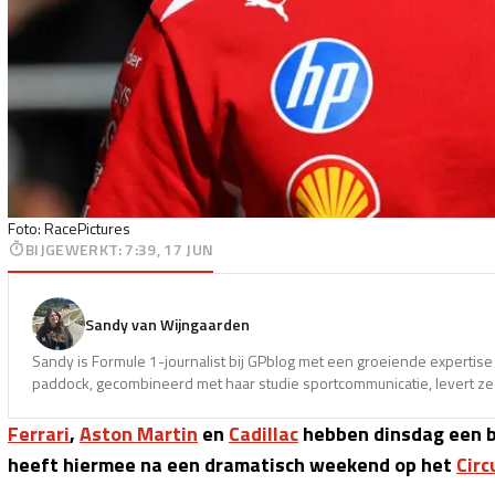
Foto: RacePictures
BIJGEWERKT
:
7:39, 17 JUN
Sandy van Wijngaarden
Sandy is Formule 1-journalist bij GPblog met een groeiende expertise 
paddock, gecombineerd met haar studie sportcommunicatie, levert ze 
Ferrari
,
Aston Martin
en
Cadillac
hebben dinsdag een 
heeft hiermee na een dramatisch weekend op het
Circ