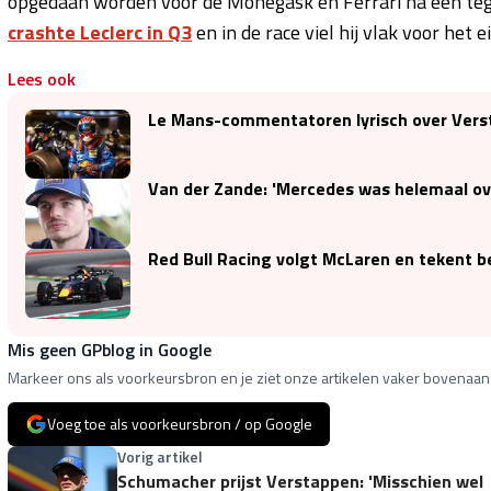
opgedaan worden voor de Monegask en Ferrari na een tege
crashte Leclerc in Q3
en in de race viel hij vlak voor het 
Lees ook
Le Mans-commentatoren lyrisch over Verstap
Van der Zande: 'Mercedes was helemaal ove
Red Bull Racing volgt McLaren en tekent b
Mis geen GPblog in Google
Markeer ons als voorkeursbron en je ziet onze artikelen vaker bovenaan 
Voeg toe als voorkeursbron / op Google
Vorig artikel
Schumacher prijst Verstappen: 'Misschien wel