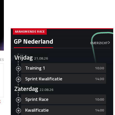
AANKOMENDE RACE
GP Nederland
OVERZICHT
Vrijdag
21.08.26
ES
Training 1
10:30
Sprint Kwalificatie
14:30
Zaterdag
22.08.26
Sprint Race
10:00
c
Kwalificatie
14:00