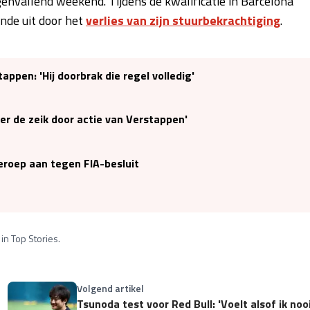
nvallend weekend. Tijdens de kwalificatie in Barcelona
einde uit door het
verlies van zijn stuurbekrachtiging
.
pen: 'Hij doorbrak die regel volledig'
r de zeik door actie van Verstappen'
eroep aan tegen FIA-besluit
in Top Stories.
Volgend artikel
Tsunoda test voor Red Bull: 'Voelt alsof ik noo