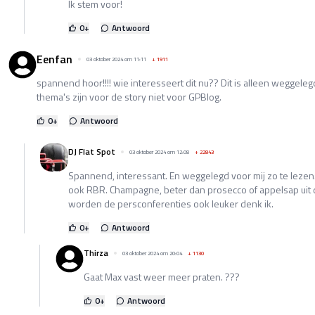
Ik stem voor!
0
+
Antwoord
Eenfan
03 oktober 2024 om 11:11
+
1911
spannend hoor!!!! wie interesseert dit nu?? Dit is alleen weggelegd
thema's zijn voor de story niet voor GPBlog.
0
+
Antwoord
DJ Flat Spot
03 oktober 2024 om 12:08
+
22843
Spannend, interessant. En weggelegd voor mij zo te lezen
ook RBR. Champagne, beter dan prosecco of appelsap uit d
worden de persconferenties ook leuker denk ik.
0
+
Antwoord
Thirza
03 oktober 2024 om 20:04
+
1130
Gaat Max vast weer meer praten. ???
0
+
Antwoord