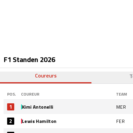
F1 Standen
2026
Coureurs
T
POS.
COUREUR
TEAM
1
Kimi Antonelli
MER
2
Lewis Hamilton
FER