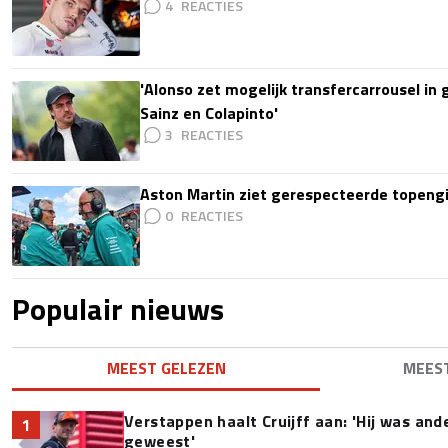
4
'Alonso zet mogelijk transfercarrousel in
Sainz en Colapinto'
3
Aston Martin ziet gerespecteerde topengi
0
Populair nieuws
MEEST GELEZEN
MEES
Verstappen haalt Cruijff aan: 'Hij was and
1
geweest'