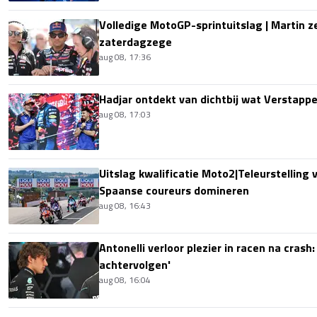
Volledige MotoGP-sprintuitslag | Martin z
zaterdagzege
aug 08, 17:36
Hadjar ontdekt van dichtbij wat Verstapp
aug 08, 17:03
Uitslag kwalificatie Moto2|Teleurstelling 
Spaanse coureurs domineren
aug 08, 16:43
Antonelli verloor plezier in racen na crash
achtervolgen'
aug 08, 16:04