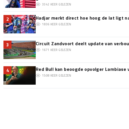
3342
KEER GELEZEN
Hadjar merkt direct hoe hoog de lat ligt 
2
1836
KEER GELEZEN
Circuit Zandvoort deelt update van verbo
3
1671
KEER GELEZEN
Red Bull kan beoogde opvolger Lambiase v
4
1508
KEER GELEZEN