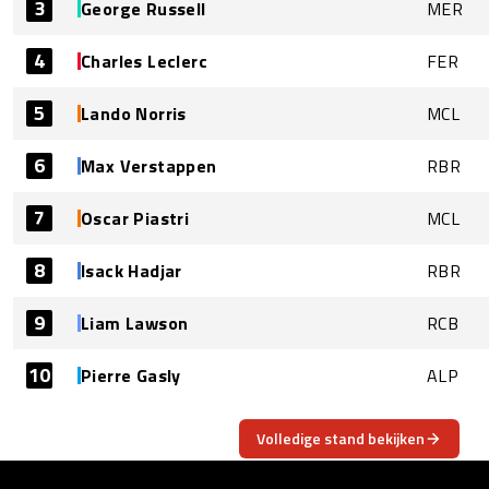
3
George Russell
MER
4
Charles Leclerc
FER
5
Lando Norris
MCL
6
Max Verstappen
RBR
7
Oscar Piastri
MCL
8
Isack Hadjar
RBR
9
Liam Lawson
RCB
10
Pierre Gasly
ALP
Volledige stand bekijken