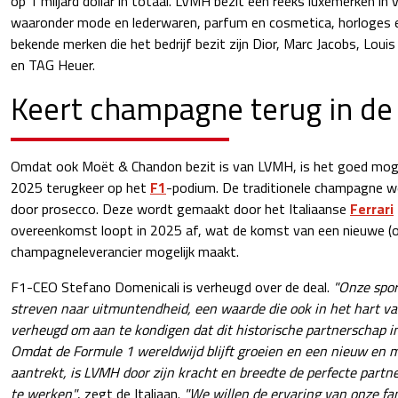
op 1 miljard dollar in totaal. LVMH bezit een reeks luxemerken in 
waaronder mode en lederwaren, parfum en cosmetica, horloges e
bekende merken die het bedrijf bezit zijn Dior, Marc Jacobs, Lou
en TAG Heuer.
Keert champagne terug in de
Omdat ook Moët & Chandon bezit is van LVMH, is het goed mog
2025 terugkeer op het
F1
-podium. De traditionele champagne w
door prosecco. Deze wordt gemaakt door het Italiaanse
Ferrari
overeenkomst loopt in 2025 af, wat de komst van een nieuwe (o
champagneleverancier mogelijk maakt.
F1-CEO Stefano Domenicali is verheugd over de deal.
"Onze spor
streven naar uitmuntendheid, een waarde die ook in het hart va
verheugd om aan te kondigen dat dit historische partnerschap in
Omdat de Formule 1 wereldwijd blijft groeien en een nieuw en m
aantrekt, is LVMH door zijn kracht en breedte de perfecte par
te werken"
, zegt de Italiaan.
"We willen de ervaring van onze fa