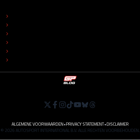
OVER
CONTACT
REDACTIONEEL STATUUT
COLOFON
ADVERTEREN
TIP DE REDACTIE
WERKEN BIJ
ALGEMENE VOORWAARDEN
•
PRIVACY STATEMENT
•
DISCLAIMER
© 2026 AUTOSPORT INTERNATIONAL B.V. ALLE RECHTEN VOORBEHOUDEN.