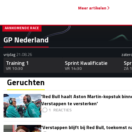
Meer artikelen
AANKOMENDE RACE
GP Nederland
vrijdag
21.08.26
zater
Training 1
Sprint Kwalificatie
Spr
VR 10:30
VR 14:30
ZA 
Geruchten
'Red Bull haalt Aston Martin-kopstuk bin
Verstappen te versterken'
1
'Verstappen blijft bij Red Bull, toekomst 