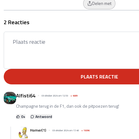
Delen met
2 Reacties
PLAATS REACTIE
Alfisti64
03 oktober 2024 om 12:53
+
4689
Champagne terug in de F1, dan ook de pitpoezen terug!
0
+
Antwoord
Homer(1)
03 oktober 2024 om 17:46
+
15096