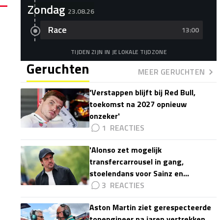
Zondag
23.08.26
Race
13:00
TIJDEN ZIJN IN JE LOKALE TIJDZONE
Geruchten
MEER GERUCHTEN
'Verstappen blijft bij Red Bull,
toekomst na 2027 opnieuw
onzeker'
1
'Alonso zet mogelijk
transfercarrousel in gang,
stoelendans voor Sainz en
Colapinto'
3
Aston Martin ziet gerespecteerde
topengineer na jaren vertrekken