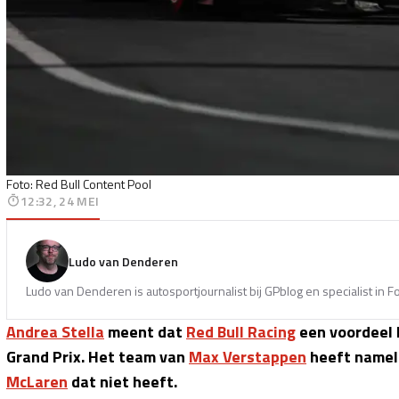
Foto: Red Bull Content Pool
12:32, 24 MEI
Ludo van Denderen
Ludo van Denderen is autosportjournalist bij GPblog en specialist in 
Andrea Stella
meent dat
Red Bull Racing
een voordeel 
Grand Prix. Het team van
Max Verstappen
heeft nameli
McLaren
dat niet heeft.