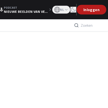
PODCAST
OGP
Inloggen
NL
NIEUWE BEELDEN VAN VER
STAPPEN EN WOLFF: 'WIE
WEET IS ER NU GETEKEND'