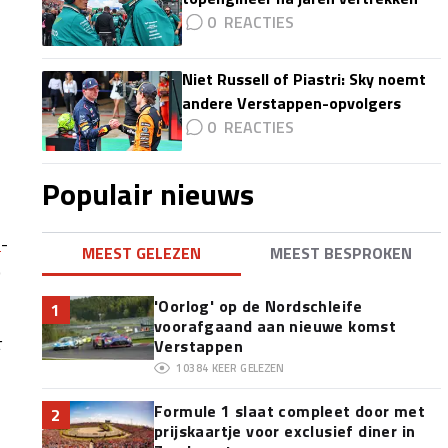
0
Niet Russell of Piastri: Sky noemt
andere Verstappen-opvolgers
0
Populair nieuws
1
-
MEEST GELEZEN
MEEST BESPROKEN
p
'Oorlog' op de Nordschleife
1
voorafgaand aan nieuwe komst
Verstappen
10384
KEER GELEZEN
Formule 1 slaat compleet door met
2
prijskaartje voor exclusief diner in