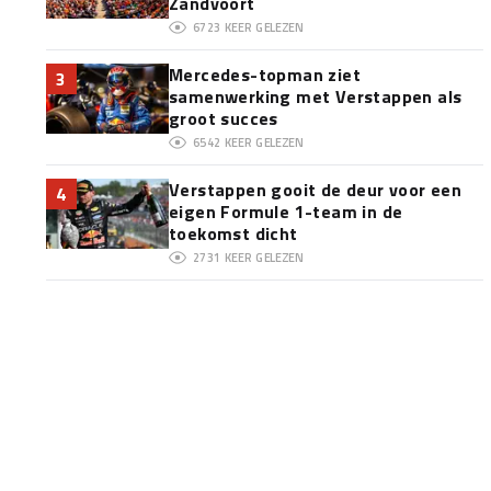
Zandvoort
6723
KEER GELEZEN
Mercedes-topman ziet
3
samenwerking met Verstappen als
groot succes
6542
KEER GELEZEN
Verstappen gooit de deur voor een
4
eigen Formule 1-team in de
toekomst dicht
2731
KEER GELEZEN