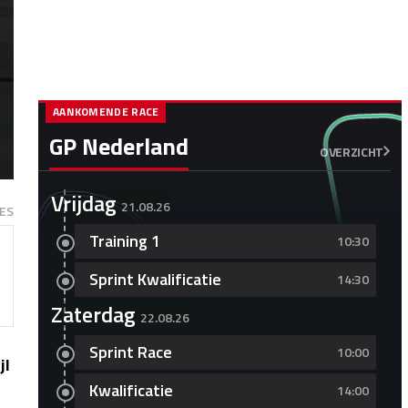
AANKOMENDE RACE
GP Nederland
OVERZICHT
Vrijdag
21.08.26
ES
Training 1
10:30
Sprint Kwalificatie
14:30
Zaterdag
22.08.26
Sprint Race
10:00
jl
Kwalificatie
14:00