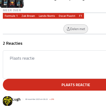
MEER OVER
Formule 1
Zak Brown
Lando Norris
Oscar Piastri
F1
Delen met
2 Reacties
PLAATS REACTIE
Lugh
06 november 2025 om 00:23
+
215