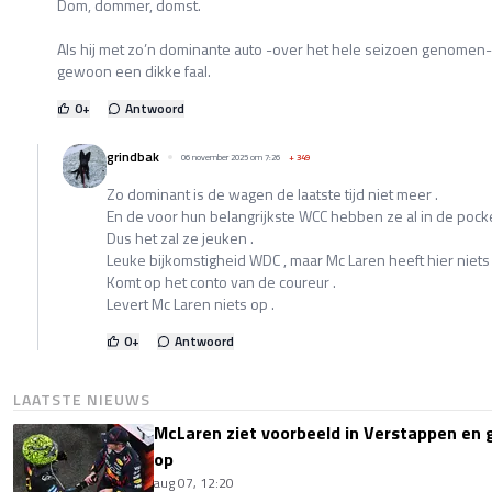
Dom, dommer, domst.
Als hij met zo’n dominante auto -over het hele seizoen genomen- 
gewoon een dikke faal.
0
+
Antwoord
grindbak
06 november 2025 om 7:26
+
349
Zo dominant is de wagen de laatste tijd niet meer .
En de voor hun belangrijkste WCC hebben ze al in de pocke
Dus het zal ze jeuken .
Leuke bijkomstigheid WDC , maar Mc Laren heeft hier niets 
Komt op het conto van de coureur .
Levert Mc Laren niets op .
0
+
Antwoord
LAATSTE NIEUWS
McLaren ziet voorbeeld in Verstappen en ge
op
aug 07, 12:20