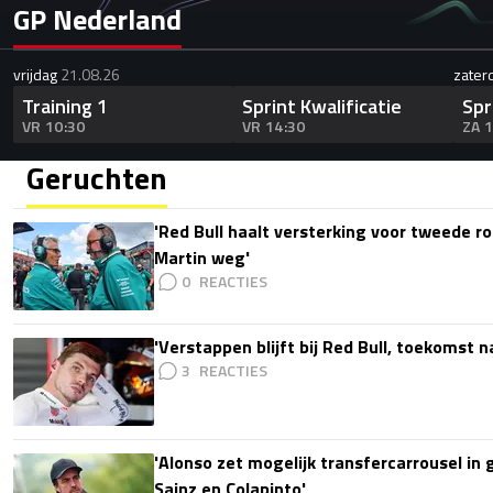
GP Nederland
vrijdag
21.08.26
zater
Training 1
Sprint Kwalificatie
Spr
VR 10:30
VR 14:30
ZA 
Geruchten
'Red Bull haalt versterking voor tweede ro
Martin weg'
0
'Verstappen blijft bij Red Bull, toekomst 
3
'Alonso zet mogelijk transfercarrousel in
Sainz en Colapinto'