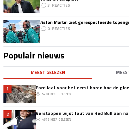
3
Aston Martin ziet gerespecteerde topengi
0
Populair nieuws
MEEST GELEZEN
MEES
Ford laat voor het eerst horen hoe de glo
1
5781
KEER GELEZEN
Verstappen wijst fout van Red Bull aan na
2
4679
KEER GELEZEN