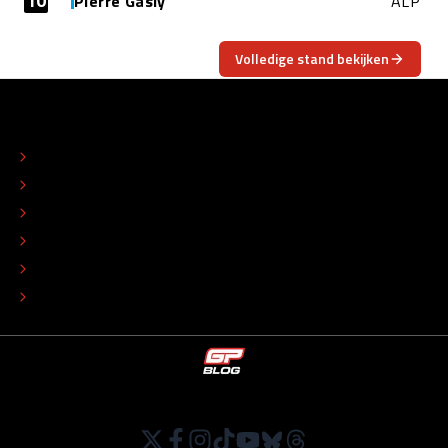
10
Pierre Gasly
ALP
Volledige stand bekijken
OVER
CONTACT
REDACTIONEEL STATUUT
COLOFON
ADVERTEREN
TIP DE REDACTIE
WERKEN BIJ