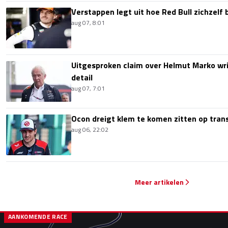
Verstappen legt uit hoe Red Bull zichzelf 
aug 07, 8:01
Uitgesproken claim over Helmut Marko wri
detail
aug 07, 7:01
Ocon dreigt klem te komen zitten op tran
aug 06, 22:02
Meer artikelen
AANKOMENDE RACE