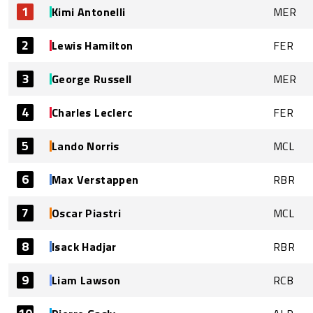
1
Kimi Antonelli
MER
2
Lewis Hamilton
FER
3
George Russell
MER
4
Charles Leclerc
FER
5
Lando Norris
MCL
6
Max Verstappen
RBR
7
Oscar Piastri
MCL
8
Isack Hadjar
RBR
9
Liam Lawson
RCB