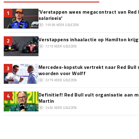
'Verstappen wees megacontract van Red 
1
salariseis'
10106
KEER GELEZEN
Verstappens inhaalactie op Hamilton krijg
2
7219
KEER GELEZEN
Mercedes-kopstuk vertrekt naar Red Bull
3
woorden voor Wolff
3279
KEER GELEZEN
Definitief! Red Bull vult organisatie aan
4
Martin
2492
KEER GELEZEN