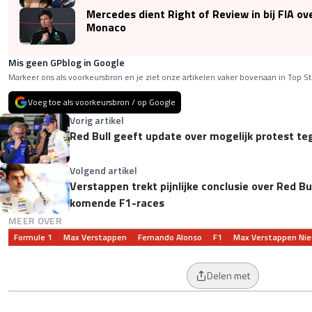
Mercedes dient Right of Review in bij FIA ov
Monaco
Mis geen GPblog in Google
Markeer ons als voorkeursbron en je ziet onze artikelen vaker bovenaan in Top St
Voeg toe als voorkeursbron / op Google
Vorig artikel
Red Bull geeft update over mogelijk protest te
Volgend artikel
Verstappen trekt pijnlijke conclusie over Red Bu
komende F1-races
MEER OVER
Formule 1
Max Verstappen
Fernando Alonso
F1
Max Verstappen Ni
Delen met