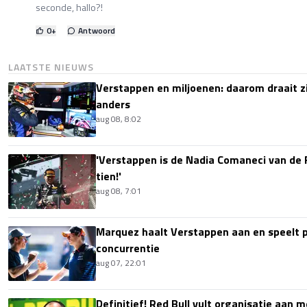
seconde, hallo?!
0
+
Antwoord
LAATSTE NIEUWS
Verstappen en miljoenen: daarom draait z
anders
aug 08, 8:02
'Verstappen is de Nadia Comaneci van de 
tien!'
aug 08, 7:01
Marquez haalt Verstappen aan en speelt 
concurrentie
aug 07, 22:01
Definitief! Red Bull vult organisatie aan