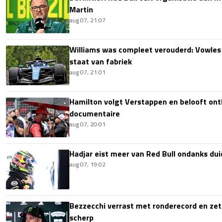
Martin
aug 07, 21:07
Williams was compleet verouderd: Vowles
staat van fabriek
aug 07, 21:01
Hamilton volgt Verstappen en belooft onth
documentaire
aug 07, 20:01
Hadjar eist meer van Red Bull ondanks dui
aug 07, 19:02
Bezzecchi verrast met ronderecord en zet t
scherp