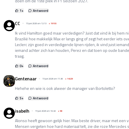
doen om de 1ste plek in F1 seizoen 2027.
1
+
Antwoord
CC
15 juni 2026 om 12:13
+
19155
Ik vind Hamilton goed maar verdedigen? Juist dat vind ik bij hem nie
Brazilië hoe makkelijk Max er langs ging of zegt het eerder iets ove
Leclerc zijn goed in verdedigende lijnen rijden, ik vind juist iema
iemand achter zich kan houden, Perez en dat toen op oude banden,
traag.
0
+
Antwoord
Gentenaar
15 juni 2026 om 11:36
+
14529
Hehehe en wie is ook alweer de manager van Bortoletto?
5
+
Antwoord
isabelh
15 juni 2026 om 10:49
+
98
Alonso heeft gewoon gelijk hier. Max beste driver, maar met een v
Mensen vergeten hoe hard materiaal telt, zie die roze Mercedes s