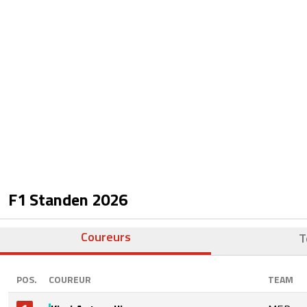
F1 Standen
2026
Coureurs
T
POS.
COUREUR
TEAM