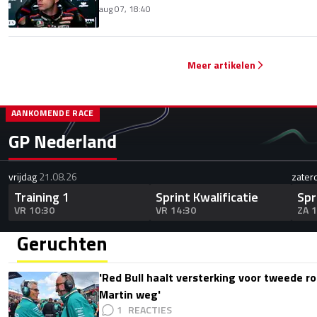
aug 07, 18:40
Meer artikelen
AANKOMENDE RACE
GP Nederland
vrijdag
21.08.26
zater
Training 1
Sprint Kwalificatie
Spr
VR 10:30
VR 14:30
ZA 
Geruchten
'Red Bull haalt versterking voor tweede ro
Martin weg'
1