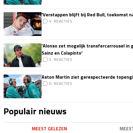
'Verstappen blijft bij Red Bull, toekomst 
4
'Alonso zet mogelijk transfercarrousel in
Sainz en Colapinto'
3
Aston Martin ziet gerespecteerde topengi
0
Populair nieuws
MEEST GELEZEN
MEES