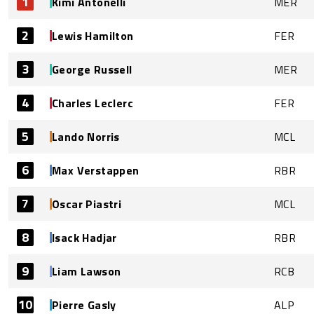
1
Kimi Antonelli
MER
2
Lewis Hamilton
FER
3
George Russell
MER
4
Charles Leclerc
FER
5
Lando Norris
MCL
6
Max Verstappen
RBR
7
Oscar Piastri
MCL
8
Isack Hadjar
RBR
9
Liam Lawson
RCB
10
Pierre Gasly
ALP