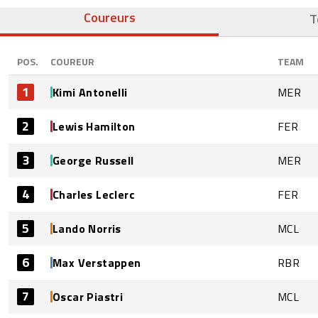
Coureurs
T
POS.
COUREUR
TEAM
1
Kimi Antonelli
MER
2
Lewis Hamilton
FER
3
George Russell
MER
4
Charles Leclerc
FER
5
Lando Norris
MCL
6
Max Verstappen
RBR
7
Oscar Piastri
MCL