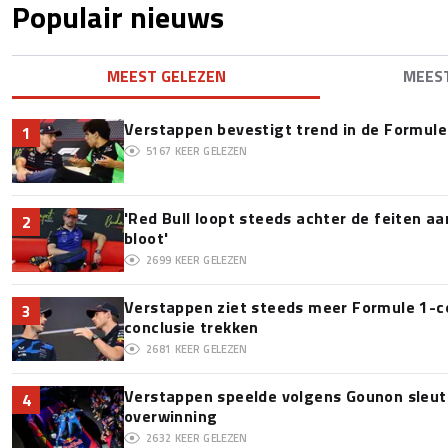
Populair nieuws
MEEST GELEZEN
MEES
Verstappen bevestigt trend in de Formule 1:
1
5167
KEER GELEZEN
'Red Bull loopt steeds achter de feiten a
2
bloot'
2699
KEER GELEZEN
Verstappen ziet steeds meer Formule 1-c
3
conclusie trekken
2681
KEER GELEZEN
Verstappen speelde volgens Gounon sleute
4
overwinning
2632
KEER GELEZEN