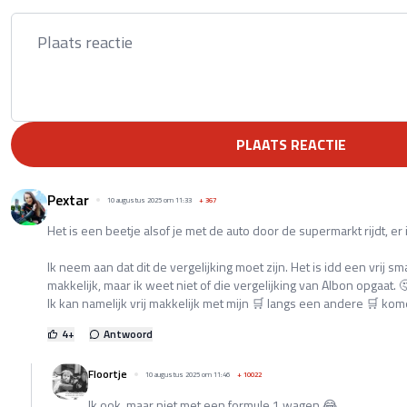
PLAATS REACTIE
Pextar
10 augustus 2025 om 11:33
+
367
Het is een beetje alsof je met de auto door de supermarkt rijdt, e
Ik neem aan dat dit de vergelijking moet zijn. Het is idd een vrij smal
makkelijk, maar ik weet niet of die vergelijking van Albon opgaat. 
Ik kan namelijk vrij makkelijk met mijn 🛒 langs een andere 🛒 kom
4
+
Antwoord
Floortje
10 augustus 2025 om 11:46
+
10022
Ik ook, maar niet met een formule 1 wagen 😂