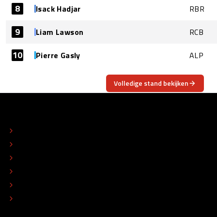
8
Isack Hadjar
RBR
9
Liam Lawson
RCB
10
Pierre Gasly
ALP
Volledige stand bekijken
OVER
CONTACT
REDACTIONEEL STATUUT
COLOFON
ADVERTEREN
TIP DE REDACTIE
WERKEN BIJ