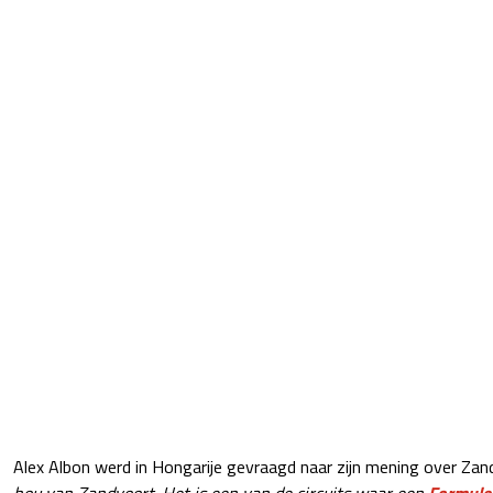
Alex Albon werd in Hongarije gevraagd naar zijn mening over Zand
hou van Zandvoort. Het is een van de circuits waar een
Formule