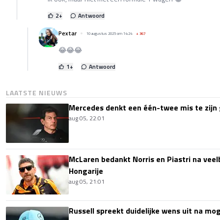
2
+
Antwoord
Pextar
10 augustus 2025 om 14:24
+
367
😂😂😂
1
+
Antwoord
LAATSTE NIEUWS
Mercedes denkt een één-twee mis te zijn 
aug 05, 22:01
McLaren bedankt Norris en Piastri na vee
Hongarije
aug 05, 21:01
Russell spreekt duidelijke wens uit na mog