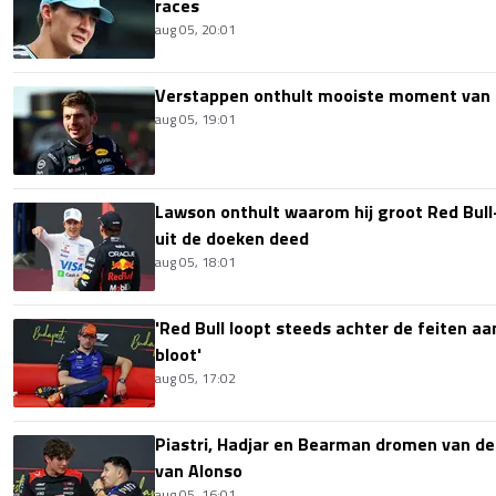
races
aug 05, 20:01
Verstappen onthult mooiste moment van 
aug 05, 19:01
Lawson onthult waarom hij groot Red Bull
uit de doeken deed
aug 05, 18:01
'Red Bull loopt steeds achter de feiten aa
bloot'
aug 05, 17:02
Piastri, Hadjar en Bearman dromen van de
van Alonso
aug 05, 16:01