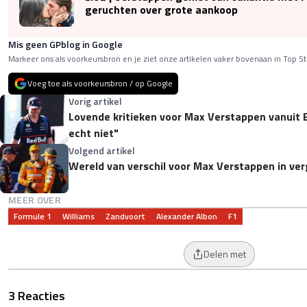
geruchten over grote aankoop
Mis geen GPblog in Google
Markeer ons als voorkeursbron en je ziet onze artikelen vaker bovenaan in Top St
Voeg toe als voorkeursbron / op Google
Vorig artikel
Lovende kritieken voor Max Verstappen vanuit E
echt niet"
Volgend artikel
Wereld van verschil voor Max Verstappen in ver
MEER OVER
Formule 1
Williams
Zandvoort
Alexander Albon
F1
Delen met
3 Reacties