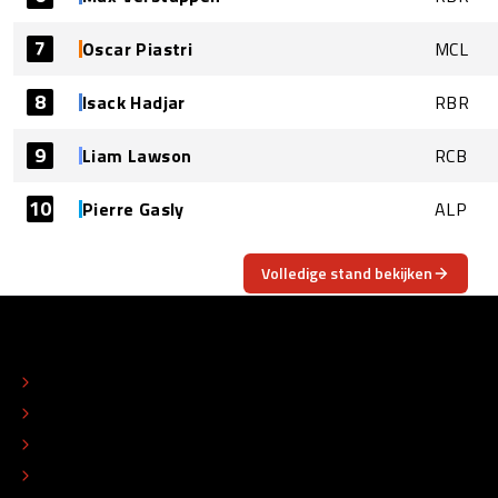
7
Oscar Piastri
MCL
8
Isack Hadjar
RBR
9
Liam Lawson
RCB
10
Pierre Gasly
ALP
Volledige stand bekijken
OVER
CONTACT
REDACTIONEEL STATUUT
COLOFON
ADVERTEREN