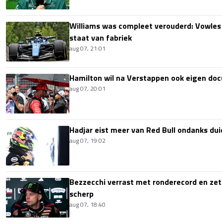
Williams was compleet verouderd: Vowles
staat van fabriek
aug 07, 21:01
Hamilton wil na Verstappen ook eigen d
aug 07, 20:01
Hadjar eist meer van Red Bull ondanks dui
aug 07, 19:02
Bezzecchi verrast met ronderecord en zet t
scherp
aug 07, 18:40