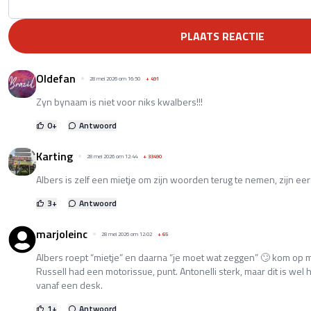
PLAATS REACTIE
Oldefan
28 mei 2026 om 16:50
+
491
Zyn bynaam is niet voor niks kwalbers!!!
0
+
Antwoord
Karting
28 mei 2026 om 12:44
+
33490
Albers is zelf een mietje om zijn woorden terug te nemen, zijn eer
3
+
Antwoord
marjoleinc
28 mei 2026 om 12:02
+
65
Albers roept “mietje” en daarna “je moet wat zeggen” 🙄 kom op
Russell had een motorissue, punt. Antonelli sterk, maar dit is wel
vanaf een desk.
1
+
Antwoord