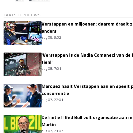
LAATSTE NIEUWS
Verstappen en miljoenen: daarom draait z
anders
aug 08, 8:02
'Verstappen is de Nadia Comaneci van de 
tien!'
aug 08, 7:01
Marquez haalt Verstappen aan en speelt 
concurrentie
aug 07, 22:01
Definitief! Red Bull vult organisatie aan
Martin
aug 07, 21:07