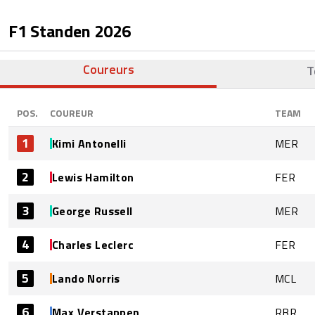
F1 Standen
2026
Coureurs
T
POS.
COUREUR
TEAM
1
Kimi Antonelli
MER
2
Lewis Hamilton
FER
3
George Russell
MER
4
Charles Leclerc
FER
5
Lando Norris
MCL
6
Max Verstappen
RBR