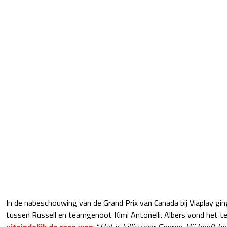
In de nabeschouwing van de Grand Prix van Canada bij Viaplay gi
tussen Russell en teamgenoot Kimi Antonelli. Albers vond het 
u
iteindelijk de race won
: “
Het is lullig voor George. Hij heeft h