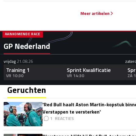
Meer artikelen
AANKOMENDE RACE
GP Nederland
vrijdag
21.08.26
zater
Training 1
Sprint Kwalificatie
Spr
VR 10:30
VR 14:30
ZA 
Geruchten
'Red Bull haalt Aston Martin-kopstuk bin
Verstappen te versterken'
1