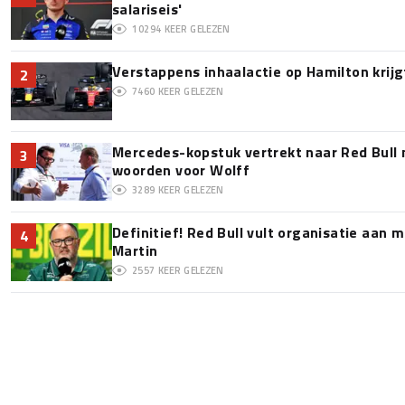
salariseis'
10294
KEER GELEZEN
Verstappens inhaalactie op Hamilton krijg
2
7460
KEER GELEZEN
Mercedes-kopstuk vertrekt naar Red Bull
3
woorden voor Wolff
3289
KEER GELEZEN
Definitief! Red Bull vult organisatie aan
4
Martin
2557
KEER GELEZEN