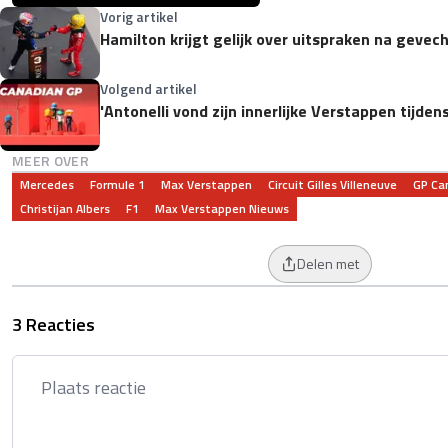
Vorig artikel
Hamilton krijgt gelijk over uitspraken na geve
Volgend artikel
'Antonelli vond zijn innerlijke Verstappen tijde
MEER OVER
Mercedes
Formule 1
Max Verstappen
Circuit Gilles Villeneuve
GP Ca
Christijan Albers
F1
Max Verstappen Nieuws
Delen met
3 Reacties