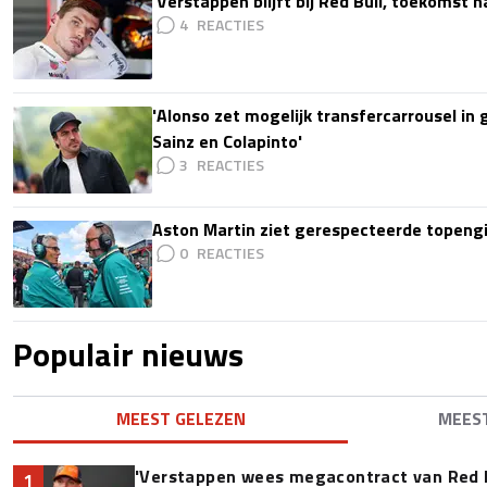
'Verstappen blijft bij Red Bull, toekomst 
4
'Alonso zet mogelijk transfercarrousel in
Sainz en Colapinto'
3
Aston Martin ziet gerespecteerde topengi
0
Populair nieuws
MEEST GELEZEN
MEES
'Verstappen wees megacontract van Red 
1