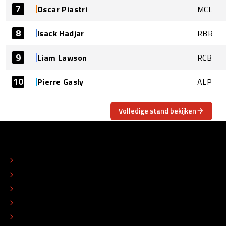
7
Oscar Piastri
MCL
8
Isack Hadjar
RBR
9
Liam Lawson
RCB
10
Pierre Gasly
ALP
Volledige stand bekijken
OVER
CONTACT
REDACTIONEEL STATUUT
COLOFON
ADVERTEREN
TIP DE REDACTIE