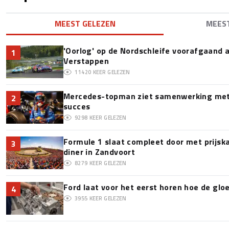
MEEST GELEZEN
MEES
'Oorlog' op de Nordschleife voorafgaand
1
Verstappen
11420
KEER GELEZEN
Mercedes-topman ziet samenwerking met 
2
succes
9298
KEER GELEZEN
Formule 1 slaat compleet door met prijska
3
diner in Zandvoort
8279
KEER GELEZEN
Ford laat voor het eerst horen hoe de glo
4
3955
KEER GELEZEN