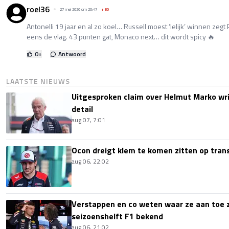
roel36
27 mei 2026 om 20:47
+
80
Antonelli 19 jaar en al zo koel… Russell moest ‘lelijk’ winnen zegt P
eens de vlag. 43 punten gat, Monaco next… dit wordt spicy 🔥
0
+
Antwoord
LAATSTE NIEUWS
Uitgesproken claim over Helmut Marko wri
detail
aug 07, 7:01
Ocon dreigt klem te komen zitten op tran
aug 06, 22:02
Verstappen en co weten waar ze aan toe z
seizoenshelft F1 bekend
aug 06, 21:02