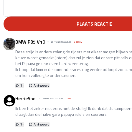
PLAATS REACTIE
BMW P85 V10
28 mei 2026 om 8:00
+
23734
Deze strijd is anders zolang de rijders met elkaar mogen blijven ra
keuze wordt gemaakt (intern) dan zul je zien dat er rare pitt calls
het Papaya gezeur even hard weer terug.
Ik hoop dat kimi in de komende races nog verder uit loopt zodat h
om hem volledig te ondersteunen.
1
+
Antwoord
HerrieSnel
28 mei 2026 om 7:48
+
197
Ik ben het zeker niet eens met de stellig! Ik denk dat dit kampioe
draagt dan die halve gare papaya rule’s en coureurs.
1
+
Antwoord