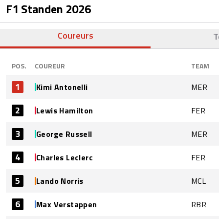
F1 Standen
2026
Coureurs
T
POS.
COUREUR
TEAM
1
Kimi Antonelli
MER
2
Lewis Hamilton
FER
3
George Russell
MER
4
Charles Leclerc
FER
5
Lando Norris
MCL
6
Max Verstappen
RBR