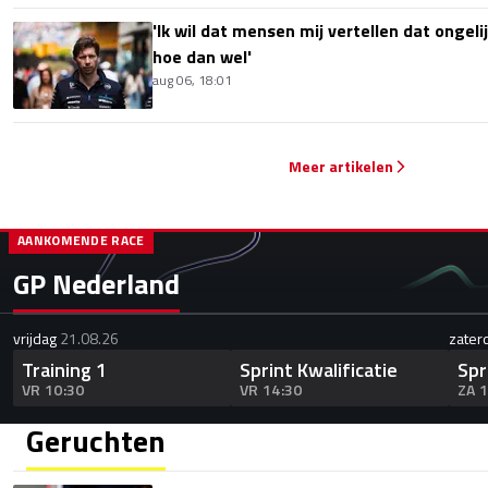
'Ik wil dat mensen mij vertellen dat ongel
hoe dan wel'
aug 06, 18:01
Meer artikelen
AANKOMENDE RACE
GP Nederland
vrijdag
21.08.26
zater
Training 1
Sprint Kwalificatie
Spr
VR 10:30
VR 14:30
ZA 
Geruchten