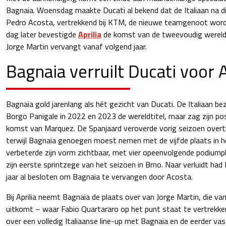
Bagnaia. Woensdag maakte Ducati al bekend dat de Italiaan na di
Pedro Acosta, vertrekkend bij KTM, de nieuwe teamgenoot wor
dag later bevestigde
Aprilia
de komst van de tweevoudig wereldk
Jorge Martin vervangt vanaf volgend jaar.
Bagnaia verruilt Ducati voor A
Bagnaia gold jarenlang als hét gezicht van Ducati. De Italiaan be
Borgo Panigale in 2022 en 2023 de wereldtitel, maar zag zijn pos
komst van Marquez. De Spanjaard veroverde vorig seizoen overtu
terwijl Bagnaia genoegen moest nemen met de vijfde plaats in 
verbeterde zijn vorm zichtbaar, met vier opeenvolgende podiumpl
zijn eerste sprintzege van het seizoen in Brno. Naar verluidt had 
jaar al besloten om Bagnaia te vervangen door Acosta.
Bij Aprilia neemt Bagnaia de plaats over van Jorge Martin, die 
uitkomt – waar Fabio Quartararo op het punt staat te vertrekken
over een volledig Italiaanse line-up met Bagnaia en de eerder v