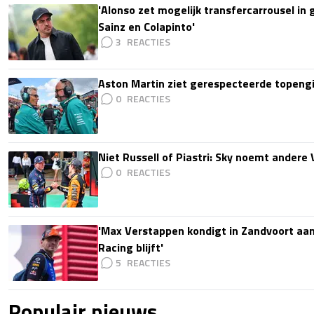
'Alonso zet mogelijk transfercarrousel in
Sainz en Colapinto'
3
Aston Martin ziet gerespecteerde topengi
0
Niet Russell of Piastri: Sky noemt ander
0
'Max Verstappen kondigt in Zandvoort aan d
Racing blijft'
5
Populair nieuws