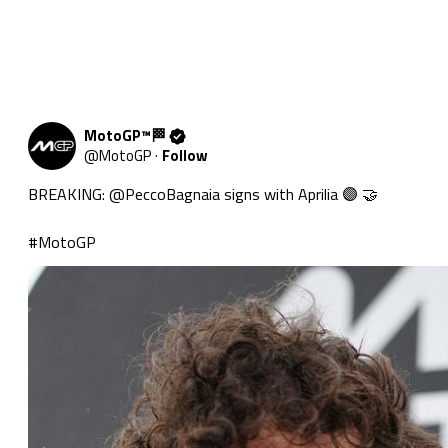
MotoGP™🏁
@
MotoGP
·
Follow
BREAKING: 
@PeccoBagnaia
 signs with Aprilia 🟣 🤝

#MotoGP