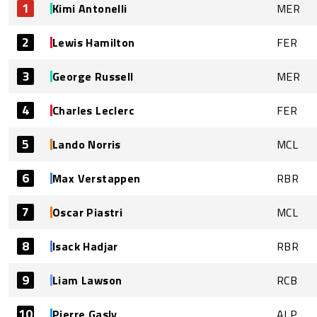
1
Kimi Antonelli
MER
2
Lewis Hamilton
FER
3
George Russell
MER
4
Charles Leclerc
FER
5
Lando Norris
MCL
6
Max Verstappen
RBR
7
Oscar Piastri
MCL
8
Isack Hadjar
RBR
9
Liam Lawson
RCB
10
Pierre Gasly
ALP