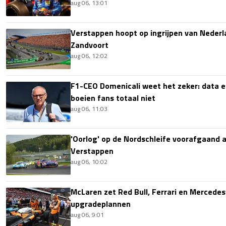
aug 06, 13:01
Verstappen hoopt op ingrijpen van Nederl
Zandvoort
aug 06, 12:02
F1-CEO Domenicali weet het zeker: data e
boeien fans totaal niet
aug 06, 11:03
'Oorlog' op de Nordschleife voorafgaand
Verstappen
aug 06, 10:02
McLaren zet Red Bull, Ferrari en Mercede
upgradeplannen
aug 06, 9:01