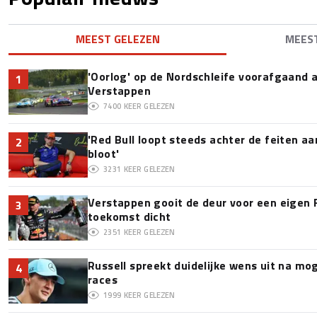
MEEST GELEZEN
MEES
'Oorlog' op de Nordschleife voorafgaand
1
Verstappen
7400
KEER GELEZEN
'Red Bull loopt steeds achter de feiten a
2
bloot'
3231
KEER GELEZEN
Verstappen gooit de deur voor een eigen 
3
toekomst dicht
2351
KEER GELEZEN
Russell spreekt duidelijke wens uit na mo
4
races
1999
KEER GELEZEN