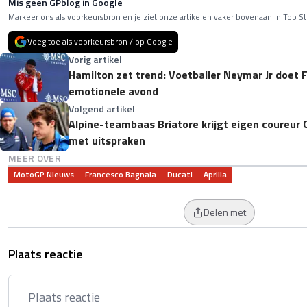
Mis geen GPblog in Google
Markeer ons als voorkeursbron en je ziet onze artikelen vaker bovenaan in Top St
Voeg toe als voorkeursbron / op Google
Vorig artikel
Hamilton zet trend: Voetballer Neymar Jr doet F
emotionele avond
Volgend artikel
Alpine-teambaas Briatore krijgt eigen coureur 
met uitspraken
MEER OVER
MotoGP Nieuws
Francesco Bagnaia
Ducati
Aprilia
Delen met
Plaats reactie