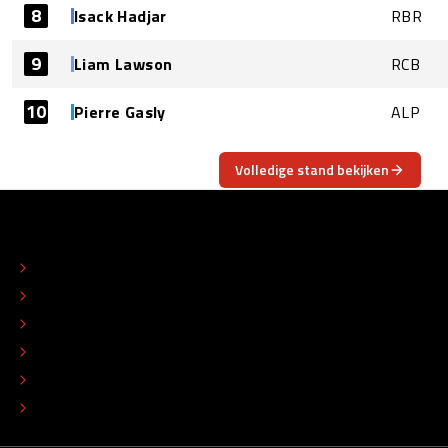
8
Isack Hadjar
RBR
9
Liam Lawson
RCB
10
Pierre Gasly
ALP
Volledige stand bekijken
OVER
CONTACT
REDACTIONEEL STATUUT
COLOFON
ADVERTEREN
TIP DE REDACTIE
WERKEN BIJ