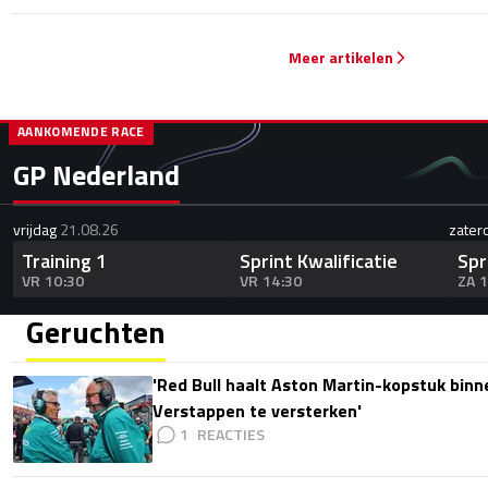
Meer artikelen
AANKOMENDE RACE
GP Nederland
vrijdag
21.08.26
zater
Training 1
Sprint Kwalificatie
Spr
VR 10:30
VR 14:30
ZA 
Geruchten
'Red Bull haalt Aston Martin-kopstuk bin
Verstappen te versterken'
1