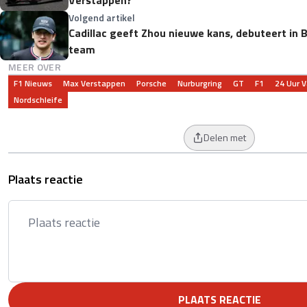
Volgend artikel
Cadillac geeft Zhou nieuwe kans, debuteert in
team
MEER OVER
F1 Nieuws
Max Verstappen
Porsche
Nurburgring
GT
F1
24 Uur V
Nordschleife
Delen met
Plaats reactie
PLAATS REACTIE