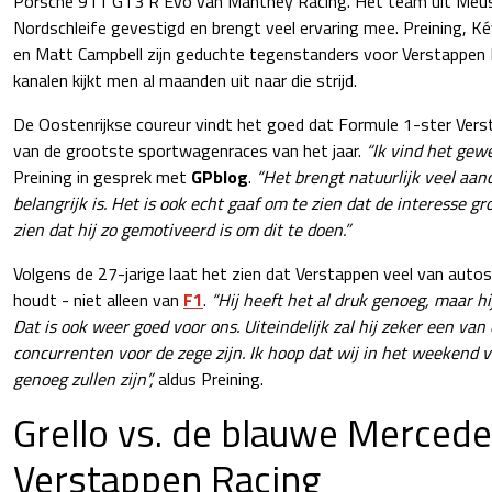
Porsche 911 GT3 R Evo van Manthey Racing. Het team uit Meusp
Nordschleife gevestigd en brengt veel ervaring mee. Preining, K
en Matt Campbell zijn geduchte tegenstanders voor Verstappen R
kanalen kijkt men al maanden uit naar die strijd.
De Oostenrijkse coureur vindt het goed dat Formule 1-ster Ver
van de grootste sportwagenraces van het jaar.
“Ik vind het gewel
Preining in gesprek met
GPblog
.
“Het brengt natuurlijk veel aan
belangrijk is. Het is ook echt gaaf om te zien dat de interesse gr
zien dat hij zo gemotiveerd is om dit te doen.”
Volgens de 27-jarige laat het zien dat Verstappen veel van auto
houdt - niet alleen van
F1
.
“Hij heeft het al druk genoeg, maar h
Dat is ook weer goed voor ons. Uiteindelijk zal hij zeker een van
concurrenten voor de zege zijn. Ik hoop dat wij in het weekend 
genoeg zullen zijn”,
aldus Preining.
Grello vs. de blauwe Merce
Verstappen Racing