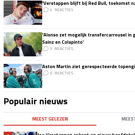
'Verstappen blijft bij Red Bull, toekomst 
4
'Alonso zet mogelijk transfercarrousel in
Sainz en Colapinto'
3
Aston Martin ziet gerespecteerde topengi
0
Populair nieuws
MEEST GELEZEN
MEES
Jos Verstappen rekent op nieuw hoofdstu