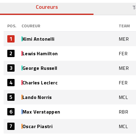
Coureurs
T
POS.
COUREUR
TEAM
1
Kimi Antonelli
MER
2
Lewis Hamilton
FER
3
George Russell
MER
4
Charles Leclerc
FER
5
Lando Norris
MCL
6
Max Verstappen
RBR
7
Oscar Piastri
MCL