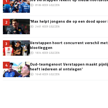
1
8186
KEER GELEZEN
'Max helpt jongens die op een dood spoor 
2
2461
KEER GELEZEN
Verstappen hoort concurrent verschil met
3
blootleggen
1834
KEER GELEZEN
Oud-teamgenoot Verstappen maakt pijnlijk
4
heeft iedereen al ontslagen'
1648
KEER GELEZEN