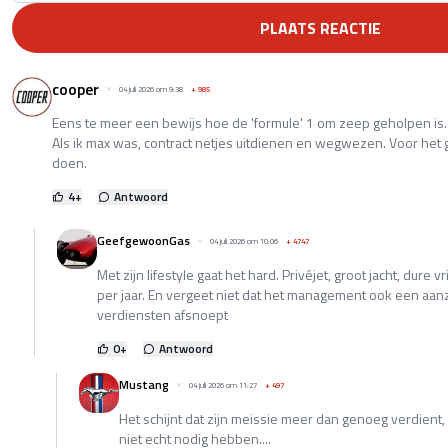
PLAATS REACTIE
cooper
04 juli 2026 om 9:38
+
985
Eens te meer een bewijs hoe de 'formule' 1 om zeep geholpen i
Als ik max was, contract netjes uitdienen en wegwezen. Voor het g
doen.
4
+
Antwoord
GeefgewoonGas
04 juli 2026 om 10:06
+
4747
Met zijn lifestyle gaat het hard. Privéjet, groot jacht, dure
per jaar. En vergeet niet dat het management ook een aanz
verdiensten afsnoept
0
+
Antwoord
Mustang
04 juli 2026 om 11:27
+
497
Het schijnt dat zijn meissie meer dan genoeg verdient,
niet echt nodig hebben....