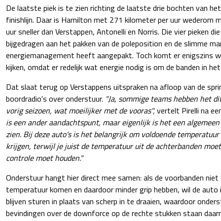
De laatste piek is te zien richting de laatste drie bochten van het 
finishlijn. Daar is Hamilton met 271 kilometer per uur wederom m
uur sneller dan Verstappen, Antonelli en Norris. Die vier pieken d
bijgedragen aan het pakken van de poleposition en de slimme m
energiemanagement heeft aangepakt. Toch komt er enigszins 
kijken, omdat er redelijk wat energie nodig is om de banden in het 
Dat slaat terug op Verstappens uitspraken na afloop van de sprint
boordradio's over onderstuur.
"Ja, sommige teams hebben het dit
vorig seizoen, wat moeilijker met de vooras",
vertelt Pirelli na e
is een ander aandachtspunt, maar eigenlijk is het een algemeen v
zien. Bij deze auto's is het belangrijk om voldoende temperatuur
krijgen, terwijl je juist de temperatuur uit de achterbanden moe
controle moet houden."
Onderstuur hangt hier direct mee samen: als de voorbanden niet
temperatuur komen en daardoor minder grip hebben, wil de auto 
blijven sturen in plaats van scherp in te draaien, waardoor onderst
bevindingen over de downforce op de rechte stukken staan daar