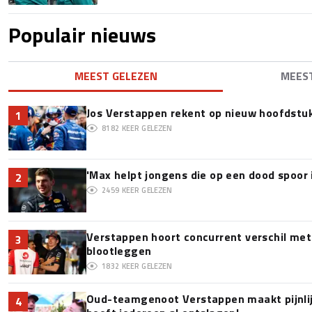
Populair nieuws
MEEST GELEZEN
MEES
Jos Verstappen rekent op nieuw hoofdstu
1
8182
KEER GELEZEN
'Max helpt jongens die op een dood spoor 
2
2459
KEER GELEZEN
Verstappen hoort concurrent verschil met
3
blootleggen
1832
KEER GELEZEN
Oud-teamgenoot Verstappen maakt pijnlijk
4