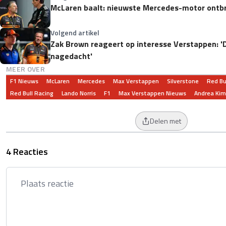
McLaren baalt: nieuwste Mercedes-motor ontbr
Volgend artikel
Zak Brown reageert op interesse Verstappen: 'D
nagedacht'
MEER OVER
F1 Nieuws
McLaren
Mercedes
Max Verstappen
Silverstone
Red Bu
Red Bull Racing
Lando Norris
F1
Max Verstappen Nieuws
Andrea Kimi
Delen met
4 Reacties