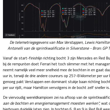
De telemetriegegevens van Max Verstappen, Lewis Hamilton
Antonelli van de sprintkwalificatie in Silverstone - Bron: GP 
Vanaf de start-finishlijn richting bocht 3 zijn Mercedes en Red Bu
bij de rempunten doet Ferrari het toch slimmer met het managen 
neemt namelijk veel meer snelheid mee de bochten in en gaat da
uur in, terwijl de drie andere coureurs op 257-8 kilometer per uur 
genoeg pakt Verstappen een dominant stukje baan richting bocht 
per uur rijdt, maar Hamilton vervolgens in de bocht zelf sneller is.
De viervoudig wereldkampioen zei na afloop van de sprintkwalifi
aan de bochten en energiemanagement moesten werken",
wat d
hierboven duidelijk laten zien. In bochten 6, 8 en 9 is Red Bull w