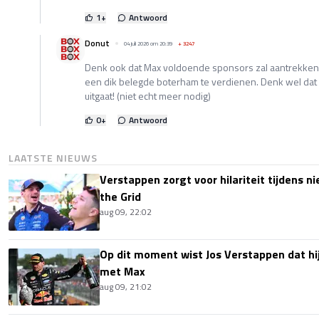
1
+
Antwoord
Donut
04 juli 2026 om 20:39
+
3247
Denk ook dat Max voldoende sponsors zal aantrekken o
een dik belegde boterham te verdienen. Denk wel dat zi
uitgaat! (niet echt meer nodig)
0
+
Antwoord
LAATSTE NIEUWS
Verstappen zorgt voor hilariteit tijdens ni
the Grid
aug 09, 22:02
Op dit moment wist Jos Verstappen dat hi
met Max
aug 09, 21:02