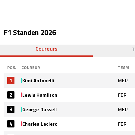
F1 Standen
2026
Coureurs
T
POS.
COUREUR
TEAM
1
Kimi Antonelli
MER
2
Lewis Hamilton
FER
3
George Russell
MER
4
Charles Leclerc
FER