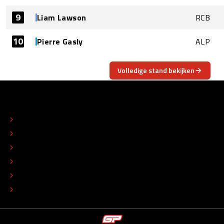
9
Liam Lawson
RCB
10
Pierre Gasly
ALP
Volledige stand bekijken
OVER
CONTACT
REDACTIONEEL STATUUT
COLOFON
ADVERTEREN
TIP DE REDACTIE
WERKEN BIJ