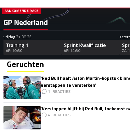
AANKOMENDE RACE
GP Nederland
vrijdag
21.08.26
zater
Training 1
Sprint Kwalificatie
Spr
VR 10:30
VR 14:30
ZA 
Geruchten
'Red Bull haalt Aston Martin-kopstuk bin
Verstappen te versterken'
1
'Verstappen blijft bij Red Bull, toekomst 
4