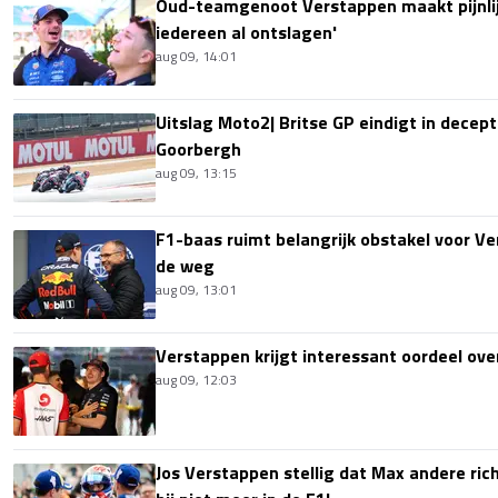
Oud-teamgenoot Verstappen maakt pijnlijk
iedereen al ontslagen'
aug 09, 14:01
Uitslag Moto2| Britse GP eindigt in decept
Goorbergh
aug 09, 13:15
F1-baas ruimt belangrijk obstakel voor V
de weg
aug 09, 13:01
Verstappen krijgt interessant oordeel ove
aug 09, 12:03
Jos Verstappen stellig dat Max andere richt