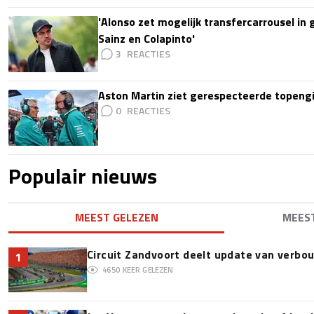
'Alonso zet mogelijk transfercarrousel in
Sainz en Colapinto'
3
Aston Martin ziet gerespecteerde topengi
0
Populair nieuws
MEEST GELEZEN
MEES
Circuit Zandvoort deelt update van verbo
1
4650
KEER GELEZEN