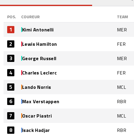
POS.
COUREUR
TEAM
1
Kimi Antonelli
MER
2
Lewis Hamilton
FER
3
George Russell
MER
4
Charles Leclerc
FER
5
Lando Norris
MCL
6
Max Verstappen
RBR
7
Oscar Piastri
MCL
8
Isack Hadjar
RBR