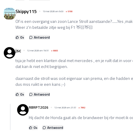
Skippy115
13 mei 2026 om 9:03
+
5190
Of is een overgang van zoon Lance Stroll aanstaande?......Yes ,ma
Weer z'n betaalde zitje weg bij F1 👋🏻👋🏻
0
+
Antwoord
jsc
12 mei 2026 om 19:51
+
6665
tsja je hebt een klanten deal met mercedes , en je ruilt dat in voo
dat kan ik niet echt begrijpen.
daarnaast die stroll was ooit eigenaar van prema, en die hadden 
dus mss ruikt ie een kans ;-)
0
+
Antwoord
RBRPT2026
12 mei 2026 om 21:57
+
7992
Hij dacht de Honda gaat als de brandweer bij rbr moet ik 
0
+
Antwoord