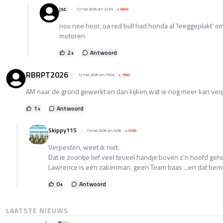
jsc
12 mei 2026 om 22:04
+
6665
nou nee hoor, oa red bull had honda al 'leeggeplukt' o
motoren
2
+
Antwoord
RBRPT2026
12 mei 2026 om 19:04
+
7992
AM naar de grond gewerkt en dan kijken wat ie nog meer kan ve
1
+
Antwoord
Skippy115
13 mei 2026 om 9:08
+
5190
Verpesten, weet ik niet.
Dat ie zoontje lief veel teveel handje boven z'n hoofd ge
Lawrence is een zakenman, geen Team baas ...en dat bem
0
+
Antwoord
LAATSTE NIEUWS