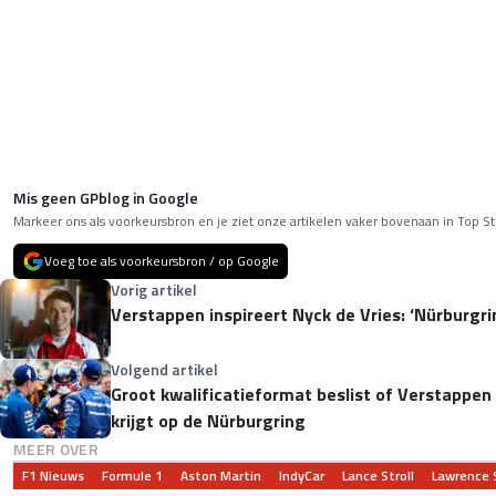
Mis geen GPblog in Google
Markeer ons als voorkeursbron en je ziet onze artikelen vaker bovenaan in Top St
Voeg toe als voorkeursbron / op Google
Vorig artikel
Verstappen inspireert Nyck de Vries: ‘Nürburgrin
Volgend artikel
Groot kwalificatieformat beslist of Verstappen
krijgt op de Nürburgring
MEER OVER
F1 Nieuws
Formule 1
Aston Martin
IndyCar
Lance Stroll
Lawrence S