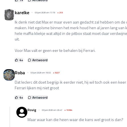
karelke
03 juni 2026 om 17:19
+
213
Ik denk niet dat Max er maar even aan gedacht zal hebben om de o
maken. Het egoïsme binnen het merk houd hen al jaren lang van 
hele maffia kliekje wat altijd in de pitbox staat moet daar verdwij
uit.
Voor Max valt er geen eer te behalen bij Ferrari.
4
+
Antwoord
Roba
03 juni 2026 om 16:02
+
9227
Dat leclerc dit doet begrijp ik eerder niet, hij wil toch ook een ke
Ferrari lijken mij niet groot
4
+
Antwoord
Rovig
03 juni 2026 om 20:47
+
15184
Maar waar kan die heen waar die kans wel groot is dan?