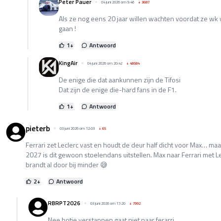
Peter Pauer
04 juni 2026 om 9:46
+
3687
Als ze nog eens 20 jaar willen wachten voordat ze w
gaan !
1
+
Antwoord
KingAir
04 juni 2026 om 20:42
+
48584
De enige die dat aankunnen zijn de Tifosi
Dat zijn de enige die-hard fans in de F1.
1
+
Antwoord
pieterb
03 juni 2026 om 12:03
+
65
Ferrari zet Leclerc vast en houdt de deur half dicht voor Max… maar
2027 is dit gewoon stoelendans uitstellen. Max naar Ferrari met Le
brandt al door bij minder 😅
2
+
Antwoord
RBRPT2026
03 juni 2026 om 17:20
+
7992
Nee botje verstappen gaat niet naar ferarri