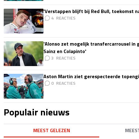
'Verstappen blijft bij Red Bull, toekomst 
4
'Alonso zet mogelijk transfercarrousel in
Sainz en Colapinto'
3
Aston Martin ziet gerespecteerde topengi
0
Populair nieuws
MEEST GELEZEN
MEES