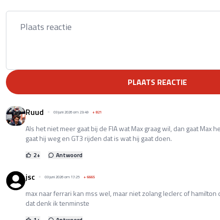
PLAATS REACTIE
Ruud
03 juni 2026 om 23:49
+
821
Als het niet meer gaat bij de FIA wat Max graag wil, dan gaat Max 
gaat hij weg en GT3 rijden dat is wat hij gaat doen.
2
+
Antwoord
jsc
03 juni 2026 om 17:25
+
6665
max naar ferrari kan mss wel, maar niet zolang leclerc of hamilton 
dat denk ik tenminste
1
+
Antwoord