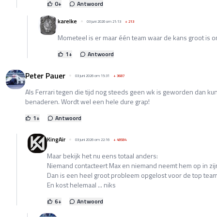
0
+
Antwoord
karelke
03 juni 2026 om 21:13
+
213
Mometeel is er maar één team waar de kans groot is 
1
+
Antwoord
Peter Pauer
03 juni 2026 om 15:31
+
3687
Als Ferrari tegen die tijd nog steeds geen wk is geworden dan k
benaderen. Wordt wel een hele dure grap!
1
+
Antwoord
KingAir
03 juni 2026 om 22:16
+
48584
Maar bekijk het nu eens totaal anders:
Niemand contacteert Max en niemand neemt hem op in zij
Dan is een heel groot probleem opgelost voor de top tea
En kost helemaal ... niks
6
+
Antwoord