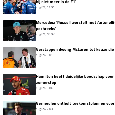
hij niet meer in de F1'
aug 09, 11:01
Mercedes: 'Russell worstelt met Antonelli-
pechreeks'
aug 09, 10:02
Verstappen dwong McLaren tot keuze die i
aug 09, 9:01
Hamilton heeft duidelijke boodschap voor
zomerstop
aug 09, 8:06
Vermeulen onthult toekomstplannen voor
aug 09, 7:03