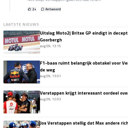
2
+
Antwoord
LAATSTE NIEUWS
Uitslag Moto2| Britse GP eindigt in decept
Goorbergh
aug 09, 13:15
F1-baas ruimt belangrijk obstakel voor V
de weg
aug 09, 13:01
Verstappen krijgt interessant oordeel ove
aug 09, 12:03
Jos Verstappen stellig dat Max andere richt