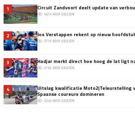
Circuit Zandvoort deelt update van verbo
1
4614
KEER GELEZEN
Jos Verstappen rekent op nieuw hoofdstu
2
3775
KEER GELEZEN
Hadjar merkt direct hoe hoog de lat ligt 
3
2162
KEER GELEZEN
Uitslag kwalificatie Moto2|Teleurstelling
4
Spaanse coureurs domineren
2040
KEER GELEZEN