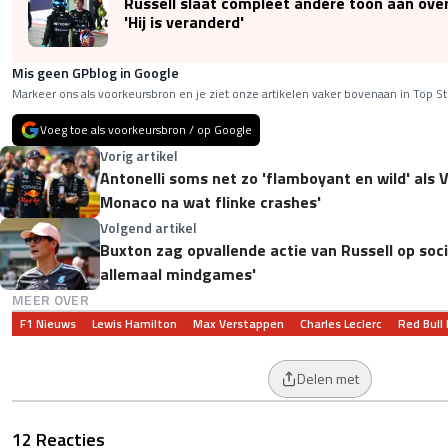
Russell slaat compleet andere toon aan ove
'Hij is veranderd'
Mis geen GPblog in Google
Markeer ons als voorkeursbron en je ziet onze artikelen vaker bovenaan in Top St
Voeg toe als voorkeursbron / op Google
Vorig artikel
Antonelli soms net zo 'flamboyant en wild' als
Monaco na wat flinke crashes'
Volgend artikel
Buxton zag opvallende actie van Russell op socia
allemaal mindgames'
MEER OVER
F1 Nieuws
Lewis Hamilton
Max Verstappen
Charles Leclerc
Red Bull
Delen met
12 Reacties