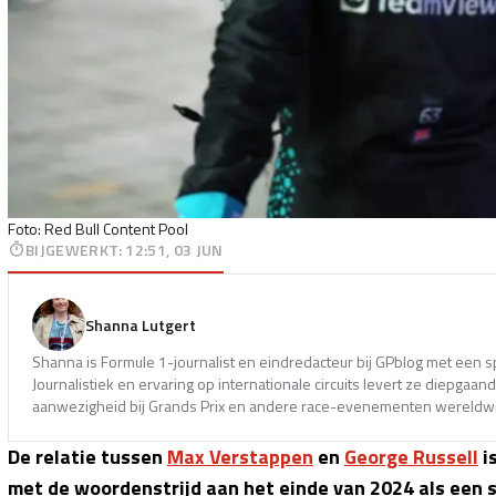
Foto: Red Bull Content Pool
BIJGEWERKT
:
12:51, 03 JUN
Shanna Lutgert
Shanna is Formule 1-journalist en eindredacteur bij GPblog met een s
Journalistiek en ervaring op internationale circuits levert ze diepga
aanwezigheid bij Grands Prix en andere race-evenementen wereldwi
De relatie tussen
Max Verstappen
en
George Russell
i
met de woordenstrijd aan het einde van 2024 als een s