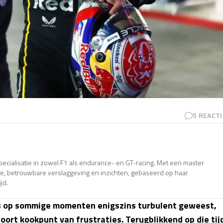
5
REACTI
pecialisatie in zowel F1 als endurance- en GT-racing. Met een master
ande, betrouwbare verslaggeving en inzichten, gebaseerd op haar
jd.
s op sommige momenten enigszins turbulent geweest,
oort kookpunt van frustraties. Terugblikkend op die tij