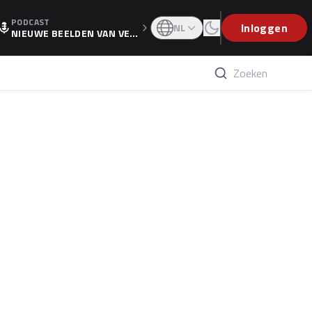
PODCAST
OGP
Inloggen
NL
NIEUWE BEELDEN VAN VER
STAPPEN EN WOLFF: 'WIE
WEET IS ER NU GETEKEND'