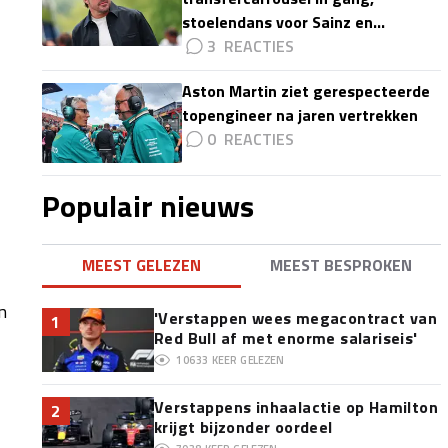
stoelendans voor Sainz en
Colapinto'
3
Aston Martin ziet gerespecteerde
topengineer na jaren vertrekken
0
Populair nieuws
MEEST GELEZEN
MEEST BESPROKEN
n
'Verstappen wees megacontract van
1
Red Bull af met enorme salariseis'
10633
KEER GELEZEN
Verstappens inhaalactie op Hamilton
2
krijgt bijzonder oordeel