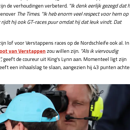
zijn de verhoudingen verbeterd.
"Ik denk eerlijk gezegd dat h
genover
The Times
.
"Ik heb enorm veel respect voor hem op
rijdt hij ook GT-races puur omdat hij dat leuk vindt. Dat
jn lof voor Verstappens races op de Nordschleife ook al. In
oot van Verstappen
zou willen zijn.
"Als ik viervoudig
",
geeft de coureur uit King's Lynn aan. Momenteel ligt zijn
eft een inhaalslag te slaan, aangezien hij 43 punten achte