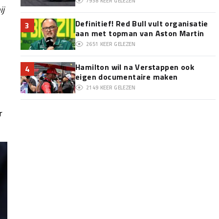
7938
KEER GELEZEN
ij
Definitief! Red Bull vult organisatie
3
aan met topman van Aston Martin
2651
KEER GELEZEN
Hamilton wil na Verstappen ook
4
eigen documentaire maken
2149
KEER GELEZEN
r