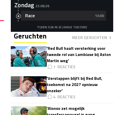
Zondag
23.08.26
Race
13:00
TIJDEN ZIJN IN JE LOKALE TIJDZONE
Geruchten
MEER GERUCHTEN
'Red Bull haalt versterking voor
tweede rol van Lambiase bij Aston
Martin weg'
1
'Verstappen blijft bij Red Bull,
toekomst na 2027 opnieuw
onzeker'
4
'Alonso zet mogelijk
transfercarrousel in gang,