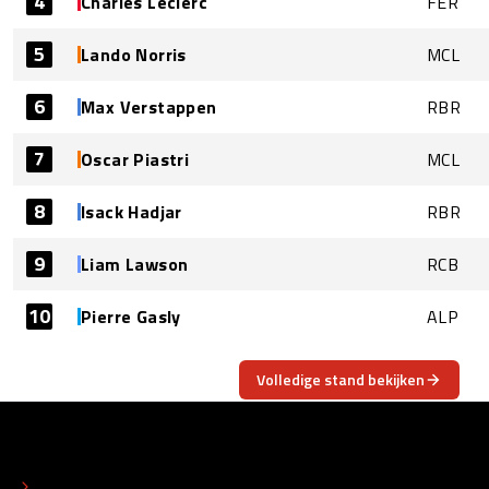
4
Charles Leclerc
FER
5
Lando Norris
MCL
6
Max Verstappen
RBR
7
Oscar Piastri
MCL
8
Isack Hadjar
RBR
9
Liam Lawson
RCB
10
Pierre Gasly
ALP
Volledige stand bekijken
OVER
CONTACT