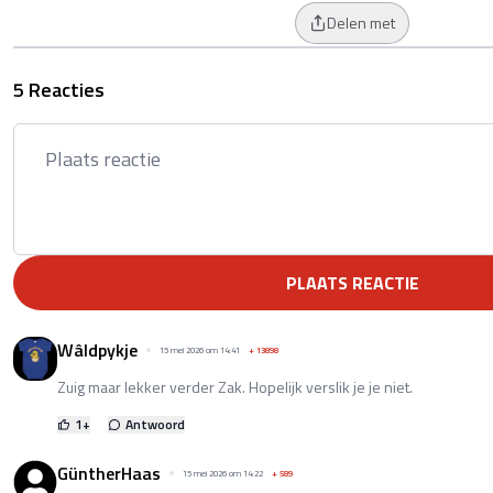
Delen met
5 Reacties
PLAATS REACTIE
Wâldpykje
15 mei 2026 om 14:41
+
13898
Zuig maar lekker verder Zak. Hopelijk verslik je je niet.
1
+
Antwoord
GüntherHaas
15 mei 2026 om 14:22
+
589