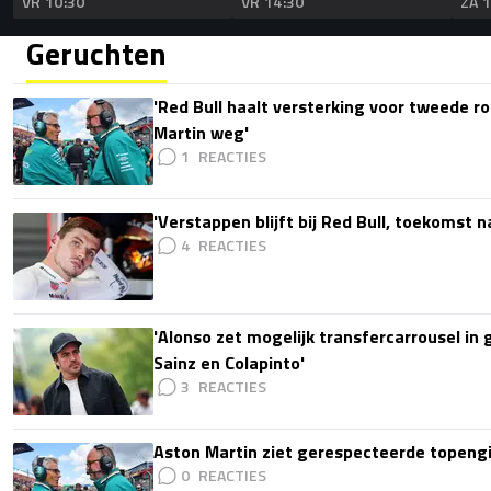
VR 10:30
VR 14:30
ZA 
Geruchten
'Red Bull haalt versterking voor tweede ro
Martin weg'
1
'Verstappen blijft bij Red Bull, toekomst 
4
'Alonso zet mogelijk transfercarrousel in
Sainz en Colapinto'
3
Aston Martin ziet gerespecteerde topengi
0