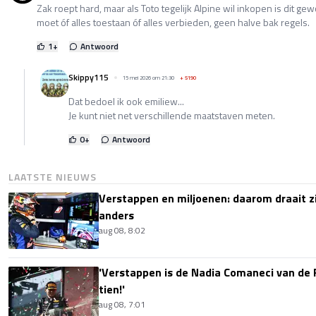
Zak roept hard, maar als Toto tegelijk Alpine wil inkopen is dit gew
moet óf alles toestaan óf alles verbieden, geen halve bak regels.
1
+
Antwoord
Skippy115
15 mei 2026 om 21:30
+
5190
Dat bedoel ik ook emiliew...
Je kunt niet net verschillende maatstaven meten.
0
+
Antwoord
LAATSTE NIEUWS
Verstappen en miljoenen: daarom draait z
anders
aug 08, 8:02
'Verstappen is de Nadia Comaneci van de 
tien!'
aug 08, 7:01