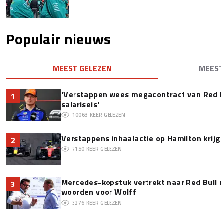
Populair nieuws
MEEST GELEZEN
MEES
'Verstappen wees megacontract van Red 
1
salariseis'
10063
KEER GELEZEN
Verstappens inhaalactie op Hamilton krijg
2
7150
KEER GELEZEN
Mercedes-kopstuk vertrekt naar Red Bull
3
woorden voor Wolff
3276
KEER GELEZEN