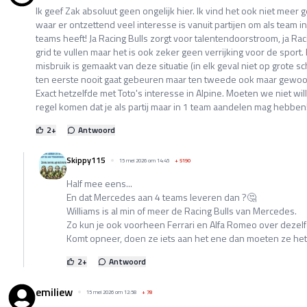
Ik geef Zak absoluut geen ongelijk hier. Ik vind het ook niet meer g
waar er ontzettend veel interesse is vanuit partijen om als team in 
teams heeft! Ja Racing Bulls zorgt voor talentendoorstroom, ja Rac
grid te vullen maar het is ook zeker geen verrijking voor de sport. 
misbruik is gemaakt van deze situatie (in elk geval niet op grote sc
ten eerste nooit gaat gebeuren maar ten tweede ook maar gewo
Exact hetzelfde met Toto's interesse in Alpine. Moeten we niet w
regel komen dat je als partij maar in 1 team aandelen mag hebben!
2
+
Antwoord
Skippy115
15 mei 2026 om 14:45
+
5190
Half mee eens...
En dat Mercedes aan 4 teams leveren dan ?🤔
Williams is al min of meer de Racing Bulls van Mercedes.
Zo kun je ook voorheen Ferrari en Alfa Romeo over dezelfd
Komt opneer, doen ze iets aan het ene dan moeten ze he
2
+
Antwoord
emiliew
15 mei 2026 om 12:58
+
78