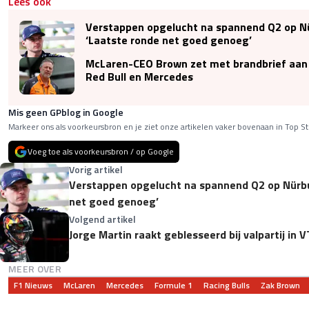
Lees ook
Verstappen opgelucht na spannend Q2 op Nü
‘Laatste ronde net goed genoeg’
McLaren-CEO Brown zet met brandbrief aan F
Red Bull en Mercedes
Mis geen GPblog in Google
Markeer ons als voorkeursbron en je ziet onze artikelen vaker bovenaan in Top St
Voeg toe als voorkeursbron / op Google
Vorig artikel
Verstappen opgelucht na spannend Q2 op Nürbu
net goed genoeg’
Volgend artikel
Jorge Martin raakt geblesseerd bij valpartij in 
MEER OVER
F1 Nieuws
McLaren
Mercedes
Formule 1
Racing Bulls
Zak Brown