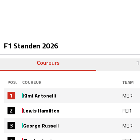
F1 Standen
2026
Coureurs
T
POS.
COUREUR
TEAM
1
Kimi Antonelli
MER
2
Lewis Hamilton
FER
3
George Russell
MER