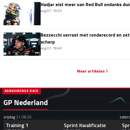
Hadjar eist meer van Red Bull ondanks dui
aug 07, 19:02
Bezzecchi verrast met ronderecord en zet t
scherp
aug 07, 18:40
Meer artikelen
AANKOMENDE RACE
GP Nederland
vrijdag
21.08.26
zater
Training 1
Sprint Kwalificatie
Spr