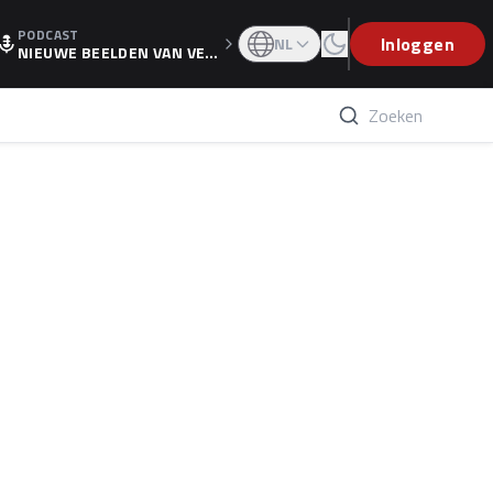
PODCAST
OGP
Inloggen
NL
NIEUWE BEELDEN VAN VER
STAPPEN EN WOLFF: 'WIE
WEET IS ER NU GETEKEND'
n