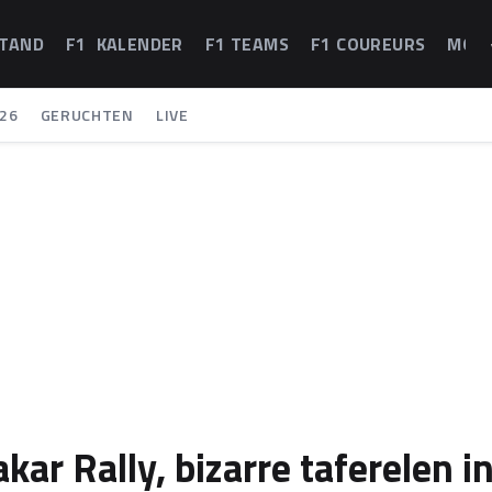
STAND
F1 KALENDER
F1 TEAMS
F1 COUREURS
MOT
26
GERUCHTEN
LIVE
ar Rally, bizarre taferelen i