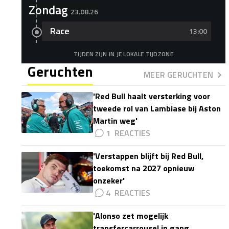
Zondag
23.08.26
Race
13:00
TIJDEN ZIJN IN JE LOKALE TIJDZONE
Geruchten
MEER GERUCHTEN
'Red Bull haalt versterking voor
tweede rol van Lambiase bij Aston
Martin weg'
1
'Verstappen blijft bij Red Bull,
toekomst na 2027 opnieuw
onzeker'
4
'Alonso zet mogelijk
transfercarrousel in gang,