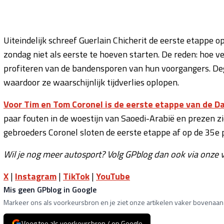
Uiteindelijk schreef Guerlain Chicherit de eerste etappe o
zondag niet als eerste te hoeven starten. De reden: hoe 
profiteren van de bandensporen van hun voorgangers. Deg
waardoor ze waarschijnlijk tijdverlies oplopen.
Voor Tim en Tom Coronel is de eerste etappe van de Da
paar fouten in de woestijn van Saoedi-Arabië en prezen zi
gebroeders Coronel sloten de eerste etappe af op de 35e 
Wil je nog meer autosport? Volg GPblog dan ook via onze v
X
|
Instagram
|
TikTok
|
YouTube
Mis geen GPblog in Google
Markeer ons als voorkeursbron en je ziet onze artikelen vaker bovenaan 
Voeg toe als voorkeursbron / op Google