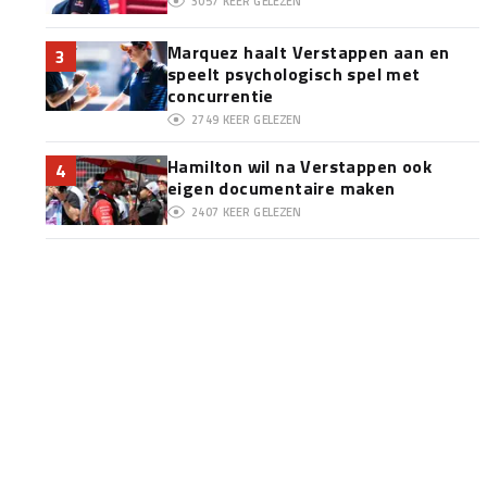
3057
KEER GELEZEN
Marquez haalt Verstappen aan en
3
speelt psychologisch spel met
concurrentie
2749
KEER GELEZEN
Hamilton wil na Verstappen ook
4
eigen documentaire maken
2407
KEER GELEZEN