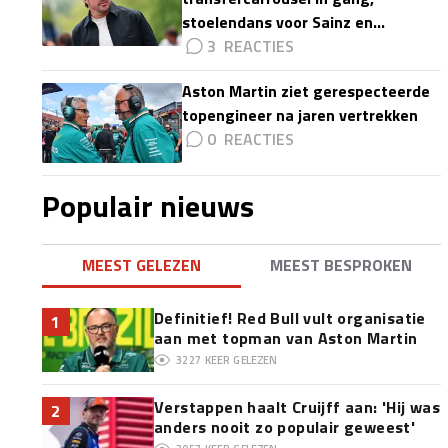
stoelendans voor Sainz en
Colapinto'
3
Aston Martin ziet gerespecteerde
topengineer na jaren vertrekken
0
Populair nieuws
MEEST GELEZEN
MEEST BESPROKEN
Definitief! Red Bull vult organisatie
1
aan met topman van Aston Martin
3227
KEER GELEZEN
Verstappen haalt Cruijff aan: 'Hij was
2
anders nooit zo populair geweest'