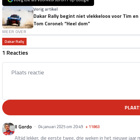
Vorig artikel
Dakar Rally begint niet vlekkeloos voor Tim en
Tom Coronel: “Heel dom”
MEER OVER
Dakar Rally
1 Reacties
PLAAT
Il Gordo
04 januari 2025 om 20:49
+
11863
Altijd lekker, die eerste twee, drie weken in het nieuwe jaar