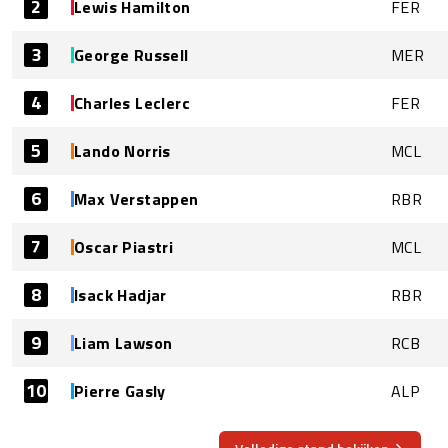
2
Lewis Hamilton
FER
3
George Russell
MER
4
Charles Leclerc
FER
5
Lando Norris
MCL
6
Max Verstappen
RBR
7
Oscar Piastri
MCL
8
Isack Hadjar
RBR
9
Liam Lawson
RCB
10
Pierre Gasly
ALP