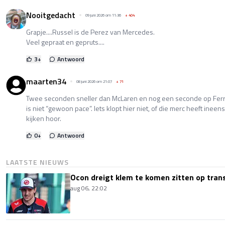
Nooitgedacht
09 juni 2026 om 11:36
+
404
Grapje....Russel is de Perez van Mercedes.
Veel gepraat en gepruts....
3
+
Antwoord
maarten34
08 juni 2026 om 21:07
+
71
Twee seconden sneller dan McLaren en nog een seconde op Ferr
is niet “gewoon pace”. Iets klopt hier niet, of die merc heeft ineen
kijken hoor.
0
+
Antwoord
LAATSTE NIEUWS
Ocon dreigt klem te komen zitten op tran
aug 06, 22:02