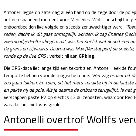
Antonelli legde op zaterdag al één hand op de zege door de polep
het een spannend moment voor Mercedes. Wolff beschrijft in geu
onboardbeelden live volgde en steeds zenuwachtiger werd.
"Toen
reden, dacht ik: dit gaat onmogelijk worden. Ik zag Charles [Lecl
zwembadgedeelte vliegen, dat was het snelst wat ik ooit een au
de grens en zijwaarts. Daarna was Max [Verstappen] de snelste, 
ronde op de live GPS",
vertelt hij aan
GPblog
.
Die GPS-data liet lange tijd een tekort zien. Antonelli leek de fou
tempo te hebben voor de magische ronde.
"Het zag ernaar uit d
zou gaan lukken. En toen, uit het niets, maakte hij in de laatste
en pakte hij de pole. Als je daarna de onboard terugkijkt, is het 
Verstappen pakte P2 op slechts 43 duizendsten, waardoor Red Bu
was dat het niet was gelukt.
Antonelli overtrof Wolffs ve