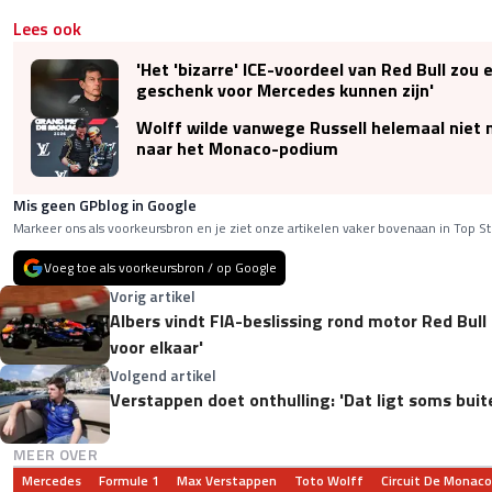
Lees ook
'Het 'bizarre' ICE-voordeel van Red Bull zou
geschenk voor Mercedes kunnen zijn'
Wolff wilde vanwege Russell helemaal niet 
naar het Monaco-podium
Mis geen GPblog in Google
Markeer ons als voorkeursbron en je ziet onze artikelen vaker bovenaan in Top St
Voeg toe als voorkeursbron / op Google
Vorig artikel
Albers vindt FIA-beslissing rond motor Red Bull
voor elkaar'
Volgend artikel
Verstappen doet onthulling: 'Dat ligt soms buite
MEER OVER
Mercedes
Formule 1
Max Verstappen
Toto Wolff
Circuit De Monaco