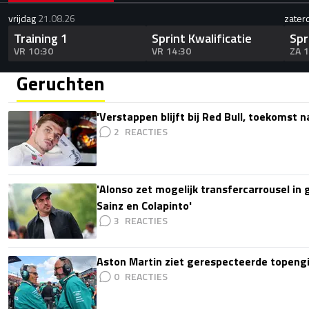
vrijdag
21.08.26
zater
Training 1
Sprint Kwalificatie
Spr
VR 10:30
VR 14:30
ZA 
Geruchten
'Verstappen blijft bij Red Bull, toekomst 
2
'Alonso zet mogelijk transfercarrousel in
Sainz en Colapinto'
3
Aston Martin ziet gerespecteerde topengi
0