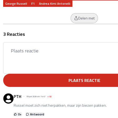
George Russell
F1
Andrea Kimi Antonelli
Delen met
3 Reacties
PLAATS REACTIE
PTH
09 juni 2026 om 14:47
+
32
Russel moet zich niet herpakken, maar zijn biezen pakken.
0
+
Antwoord