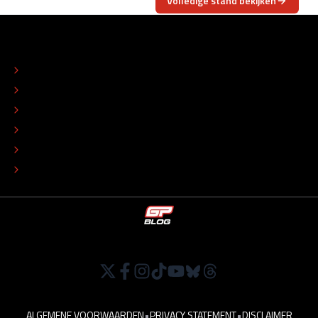
Volledige stand bekijken
OVER
CONTACT
REDACTIONEEL STATUUT
COLOFON
ADVERTEREN
TIP DE REDACTIE
WERKEN BIJ
ALGEMENE VOORWAARDEN
•
PRIVACY STATEMENT
•
DISCLAIMER