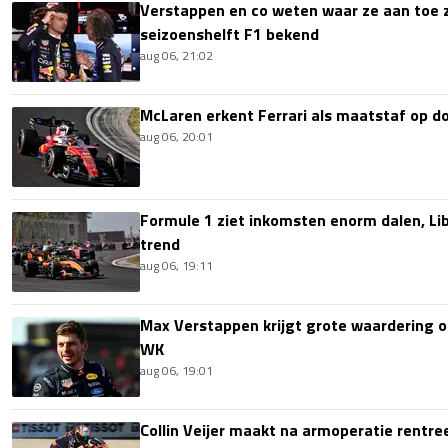
Verstappen en co weten waar ze aan toe z
seizoenshelft F1 bekend
aug 06, 21:02
McLaren erkent Ferrari als maatstaf op 
aug 06, 20:01
Formule 1 ziet inkomsten enorm dalen, Lib
trend
aug 06, 19:11
Max Verstappen krijgt grote waardering 
WK
aug 06, 19:01
Collin Veijer maakt na armoperatie rentre