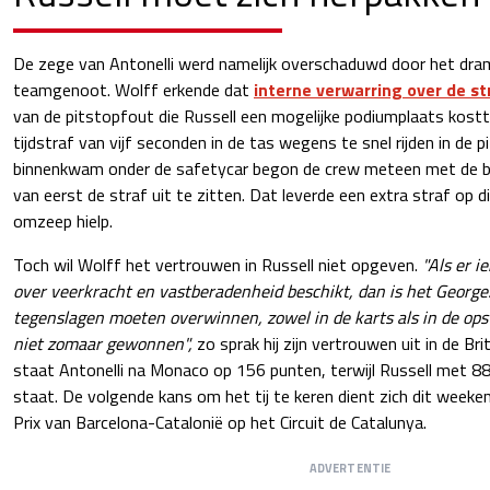
De zege van Antonelli werd namelijk overschaduwd door het dra
teamgenoot. Wolff erkende dat
interne verwarring over de st
van de pitstopfout die Russell een mogelijke podiumplaats kostt
tijdstraf van vijf seconden in de tas wegens te snel rijden in de p
binnenkwam onder de safetycar begon de crew meteen met de ba
van eerst de straf uit te zitten. Dat leverde een extra straf op die
omzeep hielp.
Toch wil Wolff het vertrouwen in Russell niet opgeven.
"Als er i
over veerkracht en vastberadenheid beschikt, dan is het George. 
tegenslagen moeten overwinnen, zowel in de karts als in de opst
niet zomaar gewonnen",
zo sprak hij zijn vertrouwen uit in de Br
staat Antonelli na Monaco op 156 punten, terwijl Russell met 88
staat. De volgende kans om het tij te keren dient zich dit weeke
Prix van Barcelona-Catalonië op het Circuit de Catalunya.
ADVERTENTIE