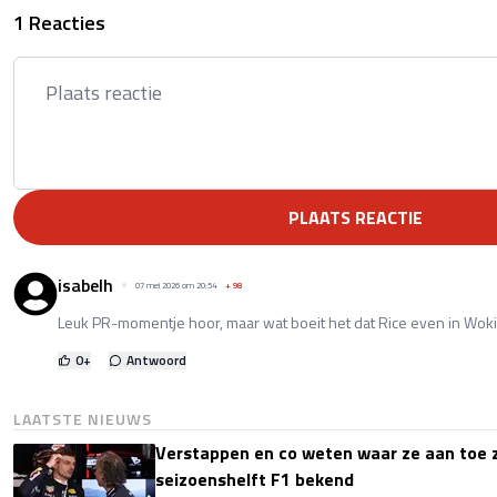
1 Reacties
PLAATS REACTIE
isabelh
07 mei 2026 om 20:54
+
98
Leuk PR-momentje hoor, maar wat boeit het dat Rice even in Woki
0
+
Antwoord
LAATSTE NIEUWS
Verstappen en co weten waar ze aan toe z
seizoenshelft F1 bekend