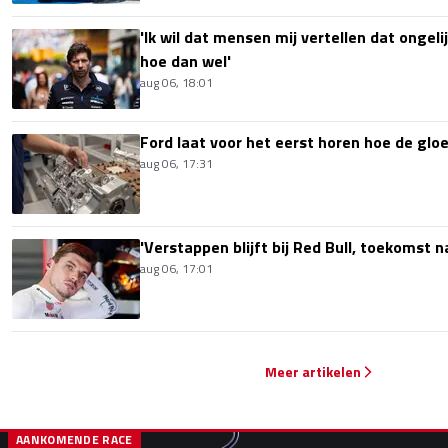
'Ik wil dat mensen mij vertellen dat ongel
hoe dan wel'
aug 06, 18:01
Ford laat voor het eerst horen hoe de glo
aug 06, 17:31
'Verstappen blijft bij Red Bull, toekomst 
aug 06, 17:01
Meer artikelen
AANKOMENDE RACE