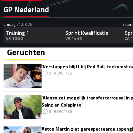
GP Nederland
vrijdag
21.08.26
zater
Training 1
Sprint Kwalificatie
Spr
VR 10:30
VR 14:30
ZA 
Geruchten
'Verstappen blijft bij Red Bull, toekomst 
2
'Alonso zet mogelijk transfercarrousel in
Sainz en Colapinto'
3
Aston Martin ziet gerespecteerde topengi