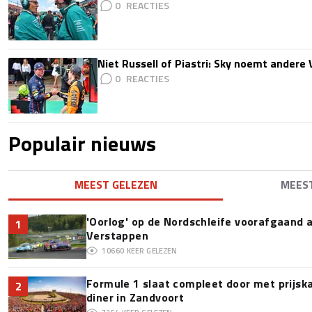
0
Niet Russell of Piastri: Sky noemt ander
0
Populair nieuws
MEEST GELEZEN
MEES
'Oorlog' op de Nordschleife voorafgaand
1
Verstappen
10660
KEER GELEZEN
Formule 1 slaat compleet door met prijska
2
diner in Zandvoort