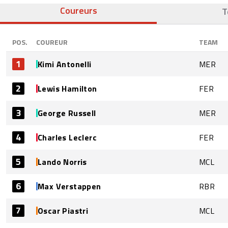
Coureurs
T
POS.
COUREUR
TEAM
1
Kimi Antonelli
MER
2
Lewis Hamilton
FER
3
George Russell
MER
4
Charles Leclerc
FER
5
Lando Norris
MCL
6
Max Verstappen
RBR
7
Oscar Piastri
MCL