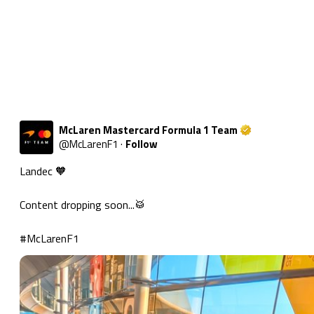
McLaren Mastercard Formula 1 Team
@
McLarenF1
·
Follow
Landec 🧡

Content dropping soon...🥁

#McLarenF1