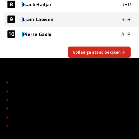
8
Isack Hadjar
RBR
9
Liam Lawson
RCB
10
Pierre Gasly
ALP
Volledige stand bekijken
OVER
CONTACT
REDACTIONEEL STATUUT
COLOFON
ADVERTEREN
TIP DE REDACTIE
WERKEN BIJ