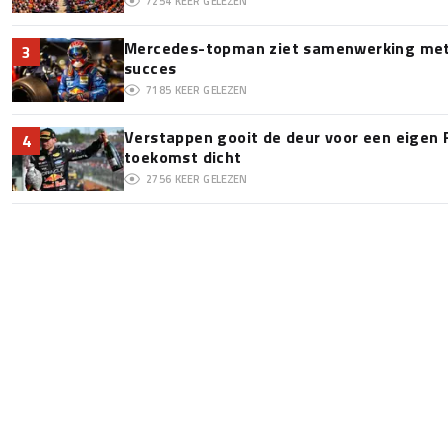
7254
KEER GELEZEN
Mercedes-topman ziet samenwerking met 
3
succes
7185
KEER GELEZEN
Verstappen gooit de deur voor een eigen 
4
toekomst dicht
2756
KEER GELEZEN