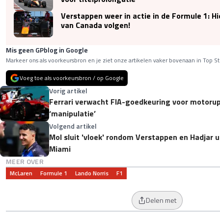
Verstappen weer in actie in de Formule 1: Hi
van Canada volgen!
Mis geen GPblog in Google
Markeer ons als voorkeursbron en je ziet onze artikelen vaker bovenaan in Top St
Voeg toe als voorkeursbron / op Google
Vorig artikel
Ferrari verwacht FIA-goedkeuring voor motorup
‘manipulatie’
Volgend artikel
Mol sluit 'vloek' rondom Verstappen en Hadjar ui
Miami
MEER OVER
McLaren
Formule 1
Lando Norris
F1
Delen met