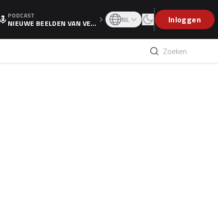
PODCAST
OGP
Inloggen
NL
NIEUWE BEELDEN VAN VER
STAPPEN EN WOLFF: 'WIE
WEET IS ER NU GETEKEND'