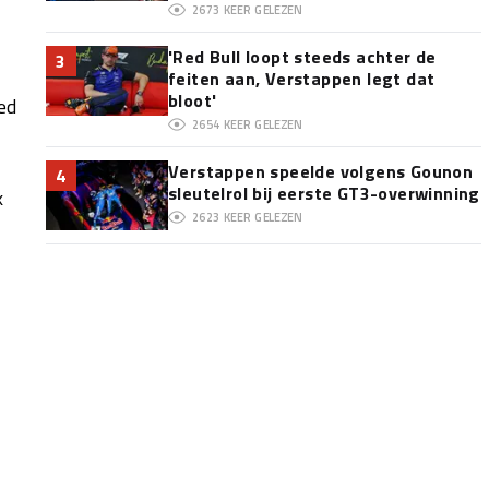
2673
KEER GELEZEN
'Red Bull loopt steeds achter de
3
feiten aan, Verstappen legt dat
bloot'
ed
2654
KEER GELEZEN
Verstappen speelde volgens Gounon
4
sleutelrol bij eerste GT3-overwinning
k
2623
KEER GELEZEN