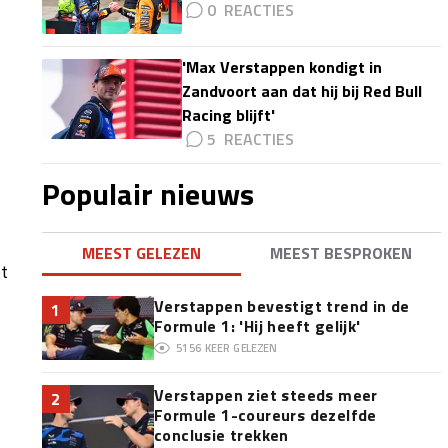
0
'Max Verstappen kondigt in
Zandvoort aan dat hij bij Red Bull
Racing blijft'
5
Populair nieuws
MEEST GELEZEN
MEEST BESPROKEN
t
Verstappen bevestigt trend in de
1
Formule 1: 'Hij heeft gelijk'
5156
KEER GELEZEN
Verstappen ziet steeds meer
2
Formule 1-coureurs dezelfde
conclusie trekken