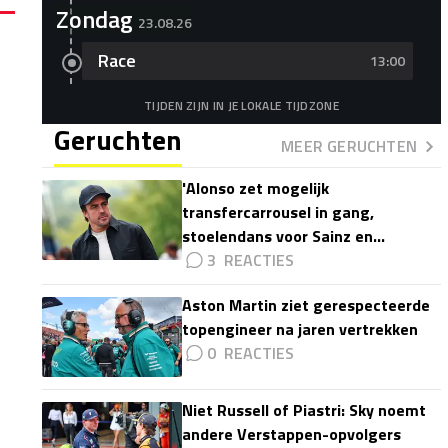
Zondag
23.08.26
Race
13:00
TIJDEN ZIJN IN JE LOKALE TIJDZONE
Geruchten
MEER GERUCHTEN
'Alonso zet mogelijk
transfercarrousel in gang,
stoelendans voor Sainz en
Colapinto'
3
Aston Martin ziet gerespecteerde
topengineer na jaren vertrekken
0
Niet Russell of Piastri: Sky noemt
andere Verstappen-opvolgers