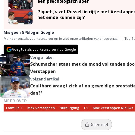
een psychologisch spel'
Piquet Jr. zet Russell in rijtje met Verstappe
het einde kunnen zijn'
Mis geen GPblog in Google
Markeer ons als voorkeursbron en je ziet onze artikelen vaker bovenaan in Top St
Voeg toe als voorkeursbron / op Google
Vorig artikel
Schumacher staat met de mond vol tanden doo
Verstappen
Volgend artikel
Coulthard vraagt zich af na geweldige prestati
dan?'
MEER OVER
Formule 1
Max Verstappen
Nurburgring
F1
Max Verstappen Nieuws
Delen met