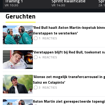
Training 1
Sprint Kwalificatie
Spr
VR 10:30
VR 14:30
ZA 
Geruchten
'Red Bull haalt Aston Martin-kopstuk bin
Verstappen te versterken'
1
'Verstappen blijft bij Red Bull, toekomst 
4
'Alonso zet mogelijk transfercarrousel in
Sainz en Colapinto'
3
Aston Martin ziet gerespecteerde topengi