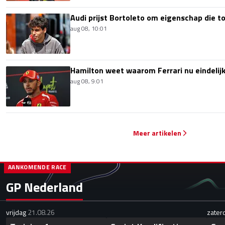
Audi prijst Bortoleto om eigenschap die 
aug 08, 10:01
Hamilton weet waarom Ferrari nu eindelijk
aug 08, 9:01
Meer artikelen
AANKOMENDE RACE
GP Nederland
vrijdag
21.08.26
zater