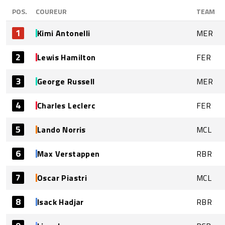
POS.
COUREUR
TEAM
1
Kimi Antonelli
MER
2
Lewis Hamilton
FER
3
George Russell
MER
4
Charles Leclerc
FER
5
Lando Norris
MCL
6
Max Verstappen
RBR
7
Oscar Piastri
MCL
8
Isack Hadjar
RBR