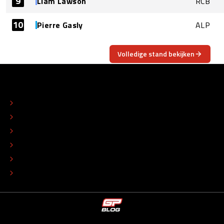
9
Liam Lawson
RCB
10
Pierre Gasly
ALP
Volledige stand bekijken
OVER
CONTACT
REDACTIONEEL STATUUT
COLOFON
ADVERTEREN
TIP DE REDACTIE
WERKEN BIJ