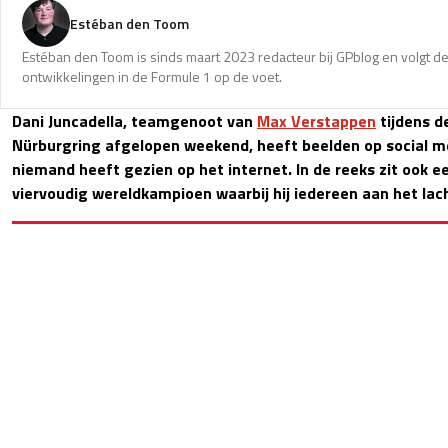
Estéban den Toom
Estéban den Toom is sinds maart 2023 redacteur bij GPblog en volgt de
ontwikkelingen in de Formule 1 op de voet.
Dani Juncadella, teamgenoot van
Max Verstappen
tijdens d
Nürburgring afgelopen weekend, heeft beelden op social m
niemand heeft gezien op het internet. In de reeks zit ook e
viervoudig wereldkampioen waarbij hij iedereen aan het la