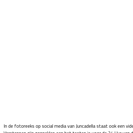
In de fotoreeks op social media van Juncadella staat ook een vid
Verstappen zijn zonneklep aan het testen is voor de 24 Uur van 