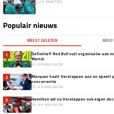
0
Populair nieuws
MEEST GELEZEN
MEES
Definitief! Red Bull vult organisatie aan
1
Martin
3055
KEER GELEZEN
Marquez haalt Verstappen aan en speelt 
2
concurrentie
2619
KEER GELEZEN
Hamilton wil na Verstappen ook eigen d
3
2341
KEER GELEZEN