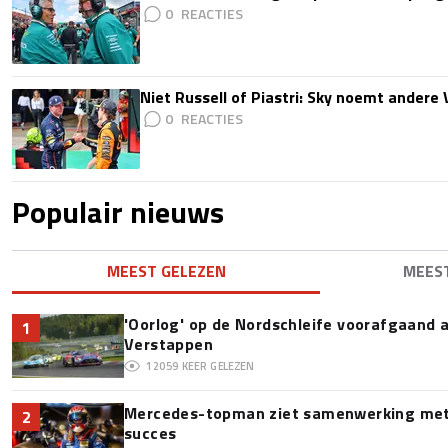
0
Niet Russell of Piastri: Sky noemt ander
0
Populair nieuws
MEEST GELEZEN
MEES
'Oorlog' op de Nordschleife voorafgaand
1
Verstappen
12059
KEER GELEZEN
Mercedes-topman ziet samenwerking met 
2
succes