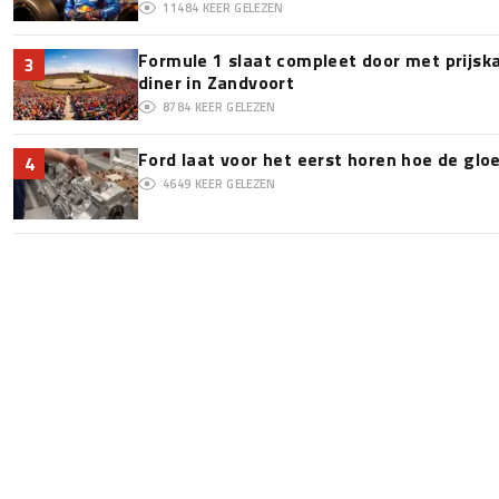
11484
KEER GELEZEN
Formule 1 slaat compleet door met prijska
3
diner in Zandvoort
8784
KEER GELEZEN
Ford laat voor het eerst horen hoe de glo
4
4649
KEER GELEZEN