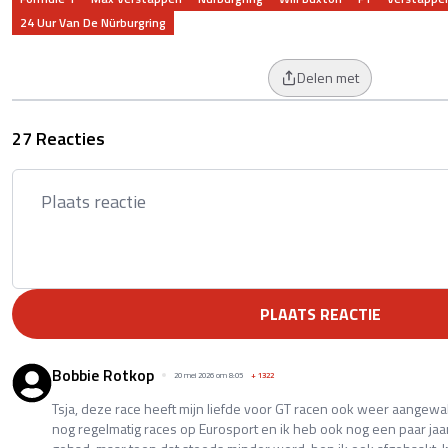
24 Uur Van De Nürburgring
Delen met
27 Reacties
PLAATS REACTIE
Bobbie Rotkop
20 mei 2026 om 8:05
+
1322
Tsja, deze race heeft mijn liefde voor GT racen ook weer aange
nog regelmatig races op Eurosport en ik heb ook nog een paar jaa