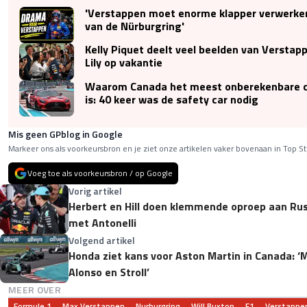
'Verstappen moet enorme klapper verwerken
van de Nürburgring'
Kelly Piquet deelt veel beelden van Versta
Lily op vakantie
Waarom Canada het meest onberekenbare cir
is: 40 keer was de safety car nodig
Mis geen GPblog in Google
Markeer ons als voorkeursbron en je ziet onze artikelen vaker bovenaan in Top St
Voeg toe als voorkeursbron / op Google
Vorig artikel
Herbert en Hill doen klemmende oproep aan Russe
met Antonelli
Volgend artikel
Honda ziet kans voor Aston Martin in Canada: ‘
Alonso en Stroll’
MEER OVER
Formule 1
Max Verstappen
Nurburgring
Will Buxton
F1
Verstappe