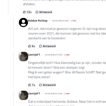
afsluiten.
12
+
Antwoord
Bobbie Rotkop
20 mei 2026 om 8:03
+
1322
Ach joh, dat moet je gewoon negeren. Er zijn nog stee
zeuren over 2021, die kunnen dat gewoon niet los late
aandacht aan te besteden.
6
+
Antwoord
LientjeF1
20 mei 2026 om 19:35
+
5464
Ongelooflijk toch? Hoe kleinzielig kan je zijn, zonder da
te hoeven doen? Wat een stumper zeg!
Mag ik een gokje wagen? Was dit Naomi Schiff? Niet ge
het bijna zeker!
1
+
Antwoord
LientjeF1
20 mei 2026 om 19:36
+
5464
Dat is inderdaad het beste, Bobbie. Maar het is echt