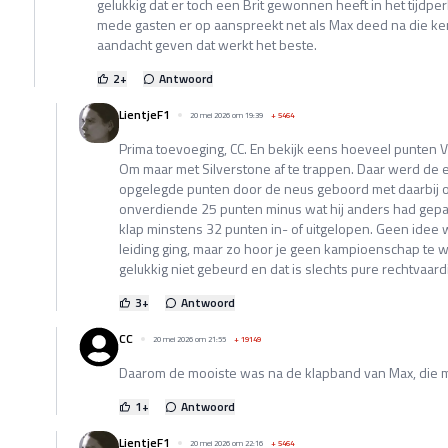
gelukkig dat er toch een Brit gewonnen heeft in het tijdpe
mede gasten er op aanspreekt net als Max deed na die k
aandacht geven dat werkt het beste.
2
+
Antwoord
LientjeF1
20 mei 2026 om 19:39
+
5464
Prima toevoeging, CC. En bekijk eens hoeveel punten 
Om maar met Silverstone af te trappen. Daar werd de e
opgelegde punten door de neus geboord met daarbij o
onverdiende 25 punten minus wat hij anders had gepakt
klap minstens 32 punten in- of uitgelopen. Geen idee
leiding ging, maar zo hoor je geen kampioenschap te w
gelukkig niet gebeurd en dat is slechts pure rechtvaard
3
+
Antwoord
CC
20 mei 2026 om 21:55
+
19149
Daarom de mooiste was na de klapband van Max, die 
1
+
Antwoord
LientjeF1
20 mei 2026 om 22:16
+
5464