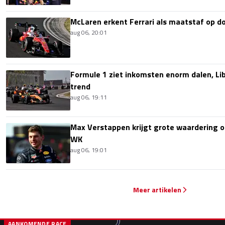
McLaren erkent Ferrari als maatstaf op 
aug 06, 20:01
Formule 1 ziet inkomsten enorm dalen, Lib
trend
aug 06, 19:11
Max Verstappen krijgt grote waardering 
WK
aug 06, 19:01
Meer artikelen
AANKOMENDE RACE