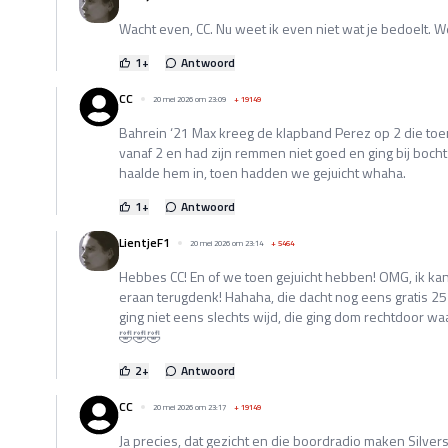
Wacht even, CC. Nu weet ik even niet wat je bedoelt.
1
+
Antwoord
CC
20 mei 2026 om 23:09
+
19149
Bahrein ‘21 Max kreeg de klapband Perez op 2 die toe
vanaf 2 en had zijn remmen niet goed en ging bij bocht
haalde hem in, toen hadden we gejuicht whaha.
1
+
Antwoord
LientjeF1
20 mei 2026 om 23:14
+
5464
Hebbes CC! En of we toen gejuicht hebben! OMG, ik kan
eraan terugdenk! Hahaha, die dacht nog eens gratis 2
ging niet eens slechts wijd, die ging dom rechtdoor waa
🤣🤣🤣
2
+
Antwoord
CC
20 mei 2026 om 23:17
+
19149
Ja precies, dat gezicht en die boordradio maken Silver