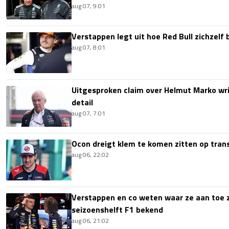
aug 07, 9:01
Verstappen legt uit hoe Red Bull zichzelf 
aug 07, 8:01
Uitgesproken claim over Helmut Marko wri
detail
aug 07, 7:01
Ocon dreigt klem te komen zitten op tran
aug 06, 22:02
Verstappen en co weten waar ze aan toe z
seizoenshelft F1 bekend
aug 06, 21:02