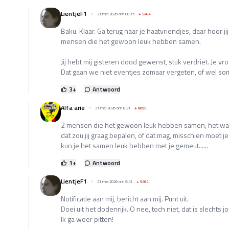
LientjeF1
21 mei 2026 om 00:15
+
5464
Baku. Klaar. Ga terug naar je haatvriendjes, daar hoor ji
mensen die het gewoon leuk hebben samen.
Jij hebt mij gisteren dood gewenst, stuk verdriet. Je vr
Dat gaan we niet eventjes zomaar vergeten, of wel s
3
+
Antwoord
Alfa arie
21 mei 2026 om 8:31
+
8895
2 mensen die het gewoon leuk hebben samen, het was
dat zou jij graag bepalen, of dat mag, misschien moet 
kun je het samen leuk hebben met je gemeut......
1
+
Antwoord
LientjeF1
21 mei 2026 om 9:41
+
5464
Notificatie aan mij, bericht aan mij. Punt uit.
Doei uit het dodenrijk. O nee, toch niet, dat is slechts 
Ik ga weer pitten!