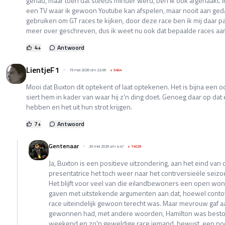
gehad, maar toen dat steeds minder werd, ben ik ook afgehaakt. In
een TV waar ik gewoon Youtube kan afspelen, maar nooit aan geda
gebruiken om GT races te kijken, door deze race ben ik mij daar 
meer over geschreven, dus ik weet nu ook dat bepaalde races aan 
4
+
Antwoord
LientjeF1
19 mei 2026 om 22:06
+
5464
Mooi dat Buxton dit optekent of laat optekenen. Het is bijna een 
siert hem in kader van waar hij z'n ding doet. Genoeg daar op dat e
hebben en het uit hun strot krijgen.
7
+
Antwoord
Gentenaar
20 mei 2026 om 4:47
+
14529
Ja, Buxton is een positieve uitzondering, aan het eind van
presentatrice het toch weer naar het contrversieële seiz
Het blijft voor veel van die eilandbewoners een open wond
gaven met uitstekende argumenten aan dat, hoewel contove
race uiteindelijk gewoon terecht was. Maar mevrouw gaf aan
gewonnen had, met andere woorden, Hamilton was bestole
weekend en zo'n geweldige race iemand, bewust, een pod