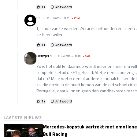
1
+
Antwoord
CC
21 mei 2026 om 21:35
+
19149
Tja moe van te worden 24 races onthouden en alleen
ze heen willen.
1
+
Antwoord
LientjeF1
21 mei 2026 om 22:28
+
5464
Zo is het ook! En daarmee wordt meer en meer om will
complete ziel uit de F1 gehaald. Stel je eens voor zeg
dat op? Maar wel in een of andere zandbak tussen de
zal die onzin in de buurt komen van de old school circuits
Portugal al, daar kunnen geen tien zandbakraces teza
1
+
Antwoord
LAATSTE NIEUWS
Mercedes-kopstuk vertrekt met emotione
Bull Racing