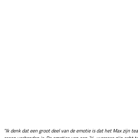
“Ik denk dat een groot deel van de emotie is dat het Max zijn te
eraan verbonden is. De emoties van een 24-uursrace zijn echt t