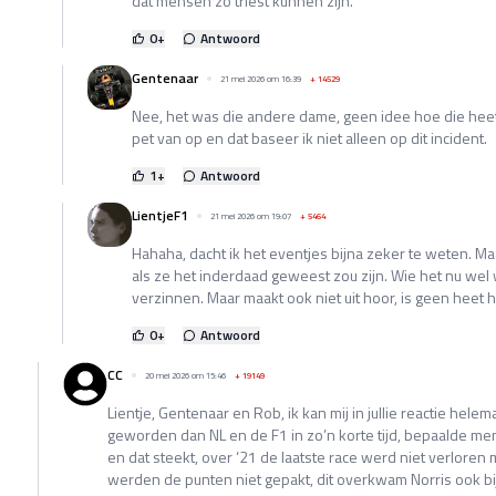
dat mensen zo triest kunnen zijn.
0
+
Antwoord
Gentenaar
21 mei 2026 om 16:39
+
14529
Nee, het was die andere dame, geen idee hoe die hee
pet van op en dat baseer ik niet alleen op dit incident.
1
+
Antwoord
LientjeF1
21 mei 2026 om 19:07
+
5464
Hahaha, dacht ik het eventjes bijna zeker te weten. M
als ze het inderdaad geweest zou zijn. Wie het nu wel 
verzinnen. Maar maakt ook niet uit hoor, is geen heet h
0
+
Antwoord
CC
20 mei 2026 om 15:46
+
19149
Lientje, Gentenaar en Rob, ik kan mij in jullie reactie helem
geworden dan NL en de F1 in zo’n korte tijd, bepaalde me
en dat steekt, over ‘21 de laatste race werd niet verlore
werden de punten niet gepakt, dit overkwam Norris ook b