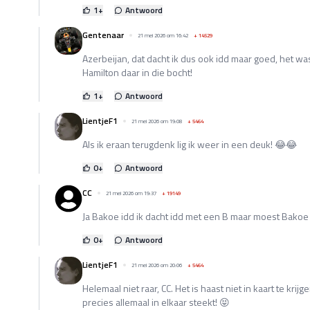
1
+
Antwoord
Gentenaar
21 mei 2026 om 16:42
+
14529
Azerbeijan, dat dacht ik dus ook idd maar goed, het wa
Hamilton daar in die bocht!
1
+
Antwoord
LientjeF1
21 mei 2026 om 19:08
+
5464
Als ik eraan terugdenk lig ik weer in een deuk! 😂😂
0
+
Antwoord
CC
21 mei 2026 om 19:37
+
19149
Ja Bakoe idd ik dacht idd met een B maar moest Bakoe z
0
+
Antwoord
LientjeF1
21 mei 2026 om 20:06
+
5464
Helemaal niet raar, CC. Het is haast niet in kaart te krij
precies allemaal in elkaar steekt! 😝