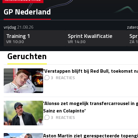
GP Nederland
vrijdag
21.08.26
zater
Training 1
Sprint Kwalificatie
Spr
VR 10:30
VR 14:30
ZA 
Geruchten
'Verstappen blijft bij Red Bull, toekomst 
3
'Alonso zet mogelijk transfercarrousel in
Sainz en Colapinto'
3
Aston Martin ziet gerespecteerde topengi