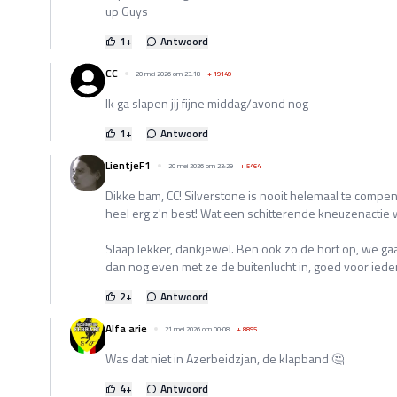
up Guys
1
+
Antwoord
CC
20 mei 2026 om 23:18
+
19149
Ik ga slapen jij fijne middag/avond nog
1
+
Antwoord
LientjeF1
20 mei 2026 om 23:29
+
5464
Dikke bam, CC! Silverstone is nooit helemaal te comp
heel erg z'n best! Wat een schitterende kneuzenactie 
Slaap lekker, dankjewel. Ben ook zo de hort op, we ga
dan nog even met ze de buitenlucht in, goed voor iede
2
+
Antwoord
Alfa arie
21 mei 2026 om 00:08
+
8895
Was dat niet in Azerbeidzjan, de klapband 🤔
4
+
Antwoord