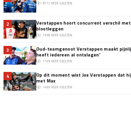
8772
KEER GELEZEN
Verstappen hoort concurrent verschil met
2
blootleggen
1998
KEER GELEZEN
Oud-teamgenoot Verstappen maakt pijnlijk
3
heeft iedereen al ontslagen'
1769
KEER GELEZEN
Op dit moment wist Jos Verstappen dat hi
4
met Max
1469
KEER GELEZEN