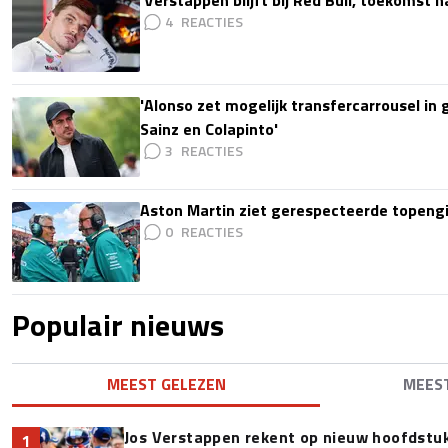
'Verstappen blijft bij Red Bull, toekomst 
4
'Alonso zet mogelijk transfercarrousel in
Sainz en Colapinto'
3
Aston Martin ziet gerespecteerde topengi
0
Populair nieuws
MEEST GELEZEN
MEES
Jos Verstappen rekent op nieuw hoofdstu
1