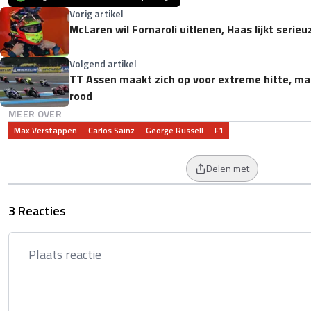
Vorig artikel
McLaren wil Fornaroli uitlenen, Haas lijkt serieu
Volgend artikel
TT Assen maakt zich op voor extreme hitte, m
rood
MEER OVER
Max Verstappen
Carlos Sainz
George Russell
F1
Delen met
3 Reacties