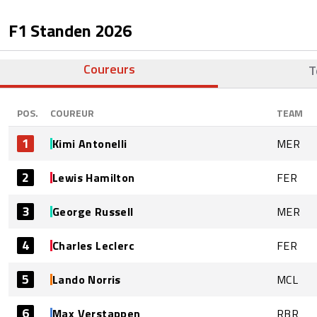
F1 Standen
2026
Coureurs
T
POS.
COUREUR
TEAM
1
Kimi Antonelli
MER
2
Lewis Hamilton
FER
3
George Russell
MER
4
Charles Leclerc
FER
5
Lando Norris
MCL
6
Max Verstappen
RBR