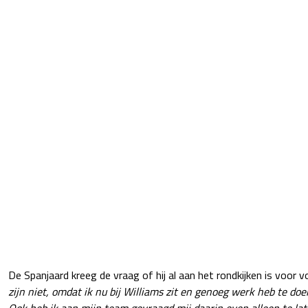
De Spanjaard kreeg de vraag of hij al aan het rondkijken is voor v
zijn niet, omdat ik nu bij Williams zit en genoeg werk heb te do
Ook heb ik aan mijn team gevraagd mij daarin even alleen te lat