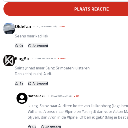
PLAATS REACTIE
Oldefan
26 juni 2026 om 00:17
+
502
Seens naar kadillak
0
+
Antwoord
KingAir
25 juni 2026 om 20:14
+
48585
Sainz Jr had maar Sainz Sr moeten luisteren.
Dan zat hij nu bij Audi.
1
+
Antwoord
Nathalie76
25 juni 2026 om 21:40
+
141
Ik zeg: Sainz naar Audi ten koste van Hulkenberg (ik ga he
Williams, Alonso naar Alpine en Yuki rijdt dan voor Aston M
blijven, dan Aron in de Alpine. Of ben ik gek? (Mag je best
0
+
Antwoord