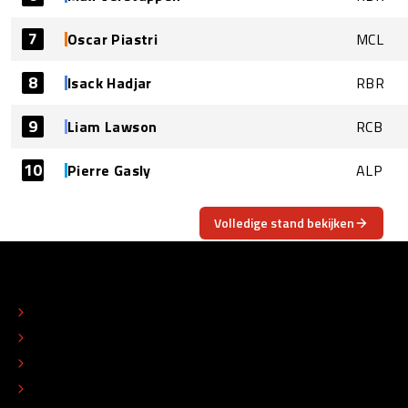
7
Oscar Piastri
MCL
8
Isack Hadjar
RBR
9
Liam Lawson
RCB
10
Pierre Gasly
ALP
Volledige stand bekijken
OVER
CONTACT
REDACTIONEEL STATUUT
COLOFON
ADVERTEREN