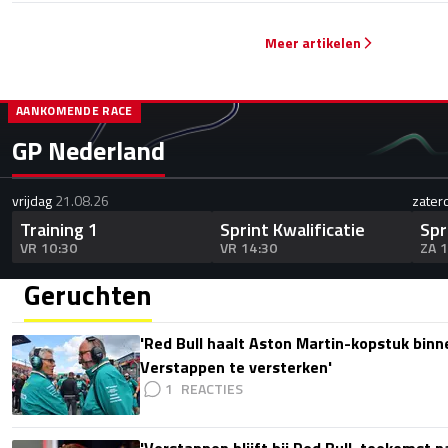
Meer artikelen
AANKOMENDE RACE
GP Nederland
vrijdag
21.08.26
zater
Training 1
Sprint Kwalificatie
Spr
VR 10:30
VR 14:30
ZA 
Geruchten
'Red Bull haalt Aston Martin-kopstuk bin
Verstappen te versterken'
1