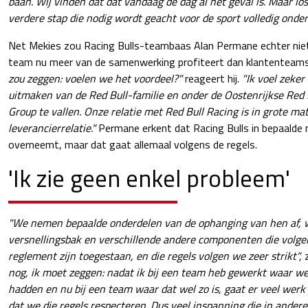
baan. Wij vinden dat dat vandaag de dag al het geval is. Maar lo
verdere stap die nodig wordt geacht voor de sport volledig onde
Net Mekies zou Racing Bulls-teambaas Alan Permane echter niet 
team nu meer van de samenwerking profiteert dan klantenteams 
zou zeggen: voelen we het voordeel?"
reageert hij.
"Ik voel zeker
uitmaken van de Red Bull-familie en onder de Oostenrijkse Red 
Group te vallen. Onze relatie met Red Bull Racing is in grote ma
leverancierrelatie."
Permane erkent dat Racing Bulls in bepaalde
overneemt, maar dat gaat allemaal volgens de regels.
'Ik zie geen enkel probleem'
"We nemen bepaalde onderdelen van de ophanging van hen af, 
versnellingsbak en verschillende andere componenten die volge
reglement zijn toegestaan, en die regels volgen we zeer strikt",
nog, ik moet zeggen: nadat ik bij een team heb gewerkt waar we 
hadden en nu bij een team waar dat wel zo is, gaat er veel werk
dat we die regels respecteren. Dus veel inspanning die in ander