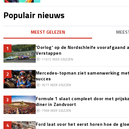
Populair nieuws
MEEST GELEZEN
MEES
'Oorlog' op de Nordschleife voorafgaand
1
Verstappen
11072
KEER GELEZEN
Mercedes-topman ziet samenwerking met 
2
succes
8277
KEER GELEZEN
Formule 1 slaat compleet door met prijska
3
diner in Zandvoort
7969
KEER GELEZEN
Ford laat voor het eerst horen hoe de glo
4