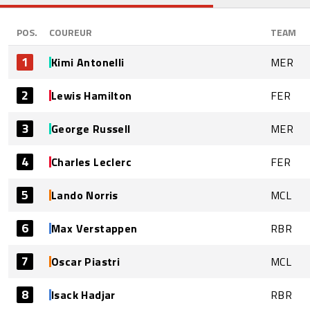
POS.
COUREUR
TEAM
1
Kimi Antonelli
MER
2
Lewis Hamilton
FER
3
George Russell
MER
4
Charles Leclerc
FER
5
Lando Norris
MCL
6
Max Verstappen
RBR
7
Oscar Piastri
MCL
8
Isack Hadjar
RBR