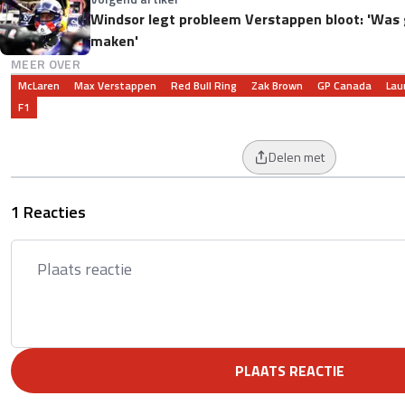
Windsor legt probleem Verstappen bloot: 'Wa
maken'
MEER OVER
McLaren
Max Verstappen
Red Bull Ring
Zak Brown
GP Canada
Lau
F1
Delen met
1 Reacties
PLAATS REACTIE