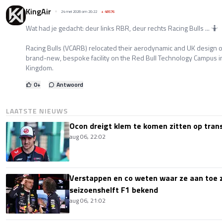
KingAir
24 mei 2026 om 20:22
+
48576
Wat had je gedacht: deur links RBR, deur rechts Racing Bulls ... 🤷
Racing Bulls (VCARB) relocated their aerodynamic and UK design o
brand-new, bespoke facility on the Red Bull Technology Campus i
Kingdom.
0
+
Antwoord
LAATSTE NIEUWS
Ocon dreigt klem te komen zitten op tran
aug 06, 22:02
Verstappen en co weten waar ze aan toe z
seizoenshelft F1 bekend
aug 06, 21:02