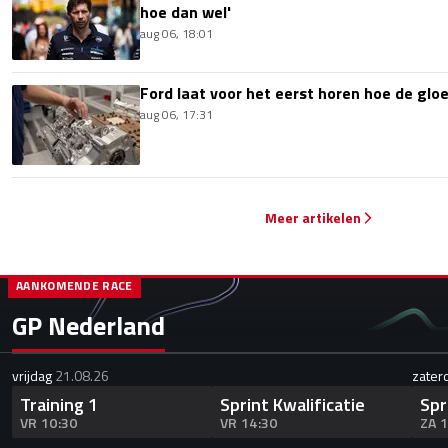
hoe dan wel'
aug 06, 18:01
Ford laat voor het eerst horen hoe de glo
aug 06, 17:31
Meer artikelen
AANKOMENDE RACE
GP Nederland
vrijdag
21.08.26
zater
Training 1
Sprint Kwalificatie
Spr
VR 10:30
VR 14:30
ZA 