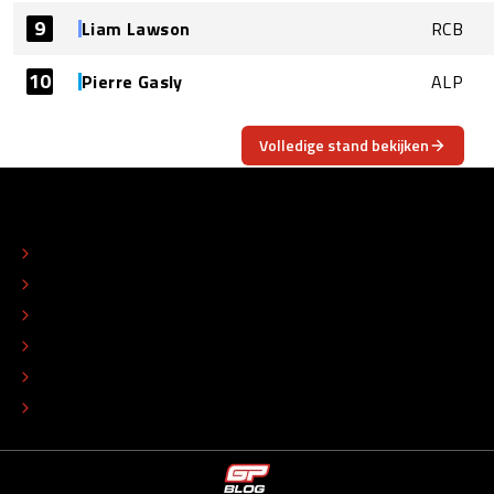
9
Liam Lawson
RCB
10
Pierre Gasly
ALP
Volledige stand bekijken
OVER
CONTACT
REDACTIONEEL STATUUT
COLOFON
ADVERTEREN
TIP DE REDACTIE
WERKEN BIJ