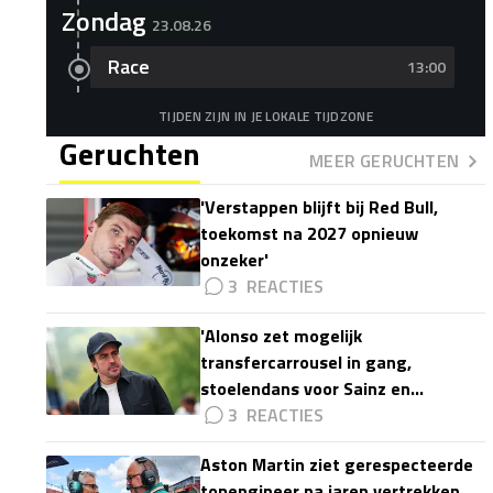
Zondag
23.08.26
Race
13:00
TIJDEN ZIJN IN JE LOKALE TIJDZONE
Geruchten
MEER GERUCHTEN
'Verstappen blijft bij Red Bull,
toekomst na 2027 opnieuw
onzeker'
3
'Alonso zet mogelijk
transfercarrousel in gang,
stoelendans voor Sainz en
Colapinto'
3
Aston Martin ziet gerespecteerde
topengineer na jaren vertrekken