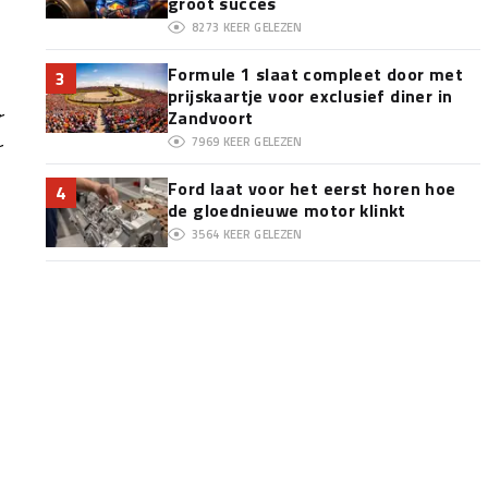
groot succes
8273
KEER GELEZEN
Formule 1 slaat compleet door met
3
prijskaartje voor exclusief diner in
r
Zandvoort
7969
KEER GELEZEN
r
Ford laat voor het eerst horen hoe
4
de gloednieuwe motor klinkt
3564
KEER GELEZEN