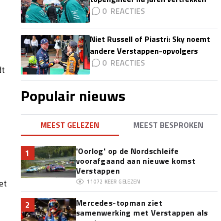
0
Niet Russell of Piastri: Sky noemt
andere Verstappen-opvolgers
0
dt
Populair nieuws
MEEST GELEZEN
MEEST BESPROKEN
'Oorlog' op de Nordschleife
1
voorafgaand aan nieuwe komst
Verstappen
et
11072
KEER GELEZEN
Mercedes-topman ziet
2
samenwerking met Verstappen als