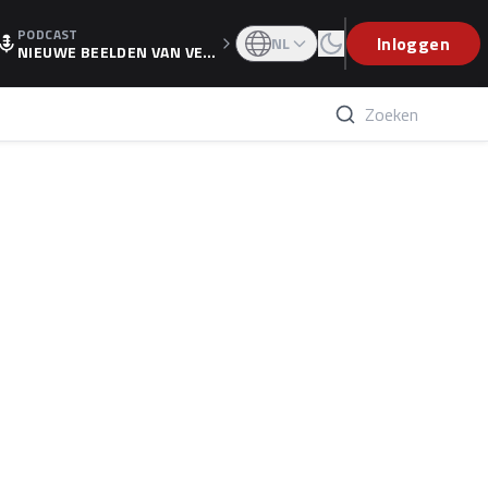
PODCAST
OGP
Inloggen
NL
NIEUWE BEELDEN VAN VER
STAPPEN EN WOLFF: 'WIE
WEET IS ER NU GETEKEND'