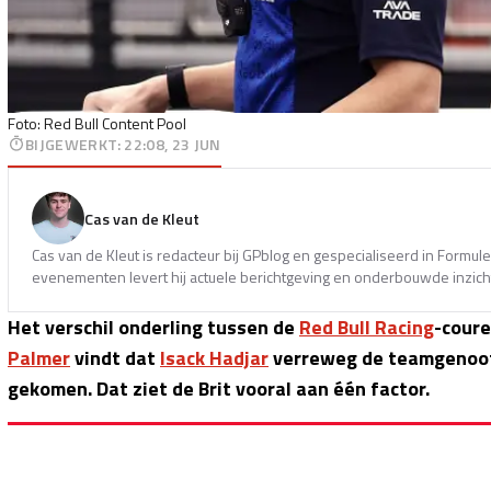
Foto: Red Bull Content Pool
BIJGEWERKT
:
22:08, 23 JUN
Cas van de Kleut
Cas van de Kleut is redacteur bij GPblog en gespecialiseerd in Formul
evenementen levert hij actuele berichtgeving en onderbouwde inzicht
Het verschil onderling tussen de
Red Bull Racing
-coure
Palmer
vindt dat
Isack Hadjar
verreweg de teamgenoot i
gekomen. Dat ziet de Brit vooral aan één factor.