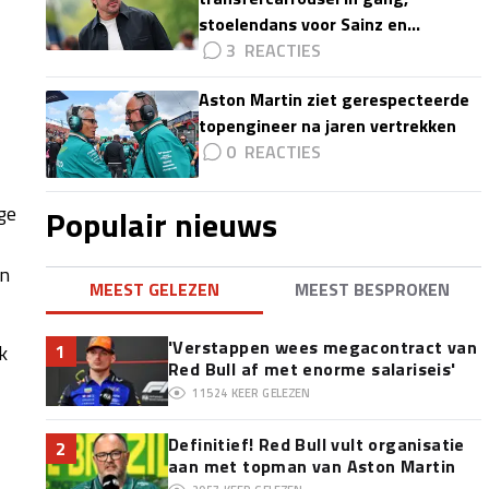
stoelendans voor Sainz en
Colapinto'
3
Aston Martin ziet gerespecteerde
topengineer na jaren vertrekken
0
ge
Populair nieuws
an
MEEST GELEZEN
MEEST BESPROKEN
'Verstappen wees megacontract van
k
1
Red Bull af met enorme salariseis'
11524
KEER GELEZEN
l
Definitief! Red Bull vult organisatie
2
aan met topman van Aston Martin