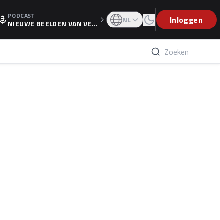
PODCAST
OGP
Inloggen
NL
NIEUWE BEELDEN VAN VER
STAPPEN EN WOLFF: 'WIE
WEET IS ER NU GETEKEND'