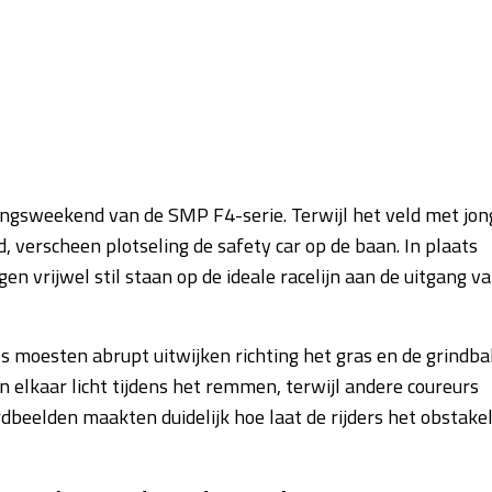
ningsweekend van de SMP F4-serie. Terwijl het veld met jon
d, verscheen plotseling de safety car op de baan. In plaats
en vrijwel stil staan op de ideale racelijn aan de uitgang v
’s moesten abrupt uitwijken richting het gras en de grindba
lkaar licht tijdens het remmen, terwijl andere coureurs
dbeelden maakten duidelijk hoe laat de rijders het obstake