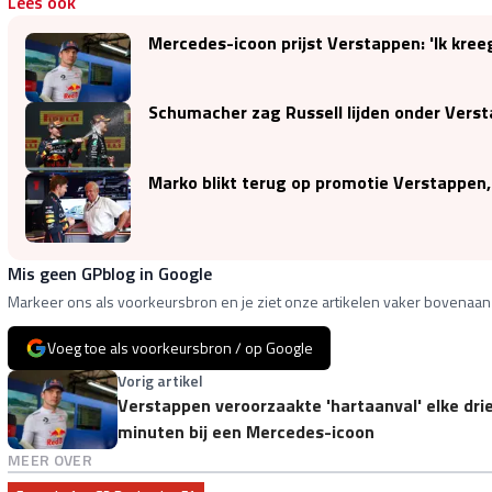
Lees ook
Mercedes-icoon prijst Verstappen: 'Ik kree
Schumacher zag Russell lijden onder Versta
Marko blikt terug op promotie Verstappen,
Mis geen GPblog in Google
Markeer ons als voorkeursbron en je ziet onze artikelen vaker bovenaan 
Voeg toe als voorkeursbron / op Google
Vorig artikel
Verstappen veroorzaakte 'hartaanval' elke dri
minuten bij een Mercedes-icoon
MEER OVER