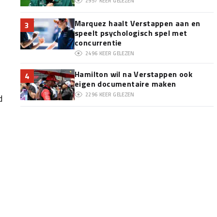
2957
KEER GELEZEN
Marquez haalt Verstappen aan en
3
speelt psychologisch spel met
concurrentie
2496
KEER GELEZEN
Hamilton wil na Verstappen ook
4
eigen documentaire maken
2296
KEER GELEZEN
d