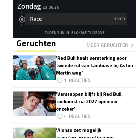
Zondag
23.08.26
Race
13:00
TIJDEN ZIJN IN JE LOKALE TIJDZONE
Geruchten
MEER GERUCHTEN
'Red Bull haalt versterking voor
tweede rol van Lambiase bij Aston
Martin weg'
1
'Verstappen blijft bij Red Bull,
toekomst na 2027 opnieuw
onzeker'
4
'Alonso zet mogelijk
transfercarrousel in gang,