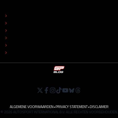
OVER
CONTACT
REDACTIONEEL STATUUT
COLOFON
ADVERTEREN
TIP DE REDACTIE
WERKEN BIJ
ALGEMENE VOORWAARDEN
•
PRIVACY STATEMENT
•
DISCLAIMER
© 2026 AUTOSPORT INTERNATIONAL B.V. ALLE RECHTEN VOORBEHOUDEN.