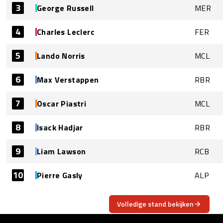
3
George Russell
MER
4
Charles Leclerc
FER
5
Lando Norris
MCL
6
Max Verstappen
RBR
7
Oscar Piastri
MCL
8
Isack Hadjar
RBR
9
Liam Lawson
RCB
10
Pierre Gasly
ALP
Volledige stand bekijken