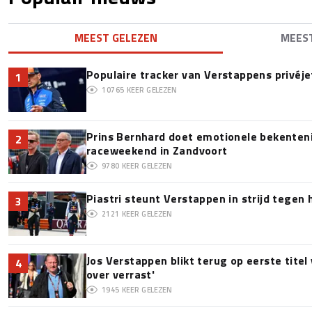
MEEST GELEZEN
MEES
Populaire tracker van Verstappens privéje
1
10765
KEER GELEZEN
Prins Bernhard doet emotionele bekenteni
2
raceweekend in Zandvoort
9780
KEER GELEZEN
Piastri steunt Verstappen in strijd tegen
3
2121
KEER GELEZEN
Jos Verstappen blikt terug op eerste titel
4
over verrast'
1945
KEER GELEZEN