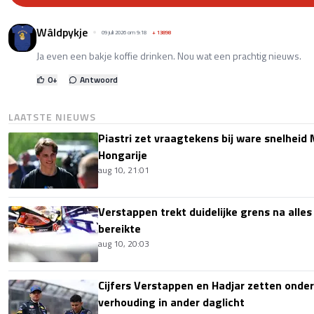
Wâldpykje
09 juli 2026 om 9:18
+
13898
Ja even een bakje koffie drinken. Nou wat een prachtig nieuws.
0
+
Antwoord
LAATSTE NIEUWS
Piastri zet vraagtekens bij ware snelheid
Hongarije
aug 10, 21:01
Verstappen trekt duidelijke grens na alles
bereikte
aug 10, 20:03
Cijfers Verstappen en Hadjar zetten onder
verhouding in ander daglicht