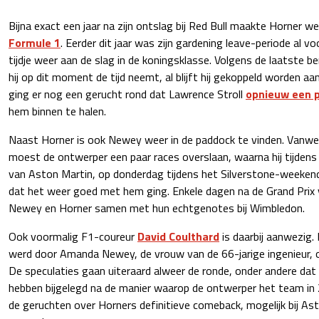
Bijna exact een jaar na zijn ontslag bij Red Bull maakte Horner we
Formule 1
. Eerder dit jaar was zijn gardening leave-periode al voo
tijdje weer aan de slag in de koningsklasse. Volgens de laatste b
hij op dit moment de tijd neemt, al blijft hij gekoppeld worden a
ging er nog een gerucht rond dat Lawrence Stroll
opnieuw een 
hem binnen te halen.
Naast Horner is ook Newey weer in de paddock te vinden. Van
moest de ontwerper een paar races overslaan, waarna hij tijdens
van Aston Martin, op donderdag tijdens het Silverstone-weeken
dat het weer goed met hem ging. Enkele dagen na de Grand Prix v
Newey en Horner samen met hun echtgenotes bij Wimbledon.
Ook voormalig F1-coureur
David Coulthard
is daarbij aanwezig.
werd door Amanda Newey, de vrouw van de 66-jarige ingenieur, 
De speculaties gaan uiteraard alweer de ronde, onder andere da
hebben bijgelegd na de manier waarop de ontwerper het team in 
de geruchten over Horners definitieve comeback, mogelijk bij As