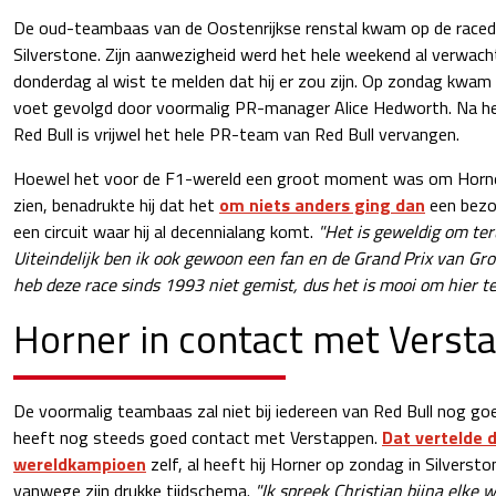
De oud-teambaas van de Oostenrijkse renstal kwam op de raced
Silverstone. Zijn aanwezigheid werd het hele weekend al verwacht
donderdag al wist te melden dat hij er zou zijn. Op zondag kwam 
voet gevolgd door voormalig PR-manager Alice Hedworth. Na het
Red Bull is vrijwel het hele PR-team van Red Bull vervangen.
Hoewel het voor de F1-wereld een groot moment was om Horner
zien, benadrukte hij dat het
om niets anders ging dan
een bezo
een circuit waar hij al decennialang komt.
"Het is geweldig om teru
Uiteindelijk ben ik ook gewoon een fan en de Grand Prix van Groo
heb deze race sinds 1993 niet gemist, dus het is mooi om hier te 
Horner in contact met Verst
De voormalig teambaas zal niet bij iedereen van Red Bull nog goe
heeft nog steeds goed contact met Verstappen.
Dat vertelde 
wereldkampioen
zelf, al heeft hij Horner op zondag in Silverst
vanwege zijn drukke tijdschema.
"Ik spreek Christian bijna elke 