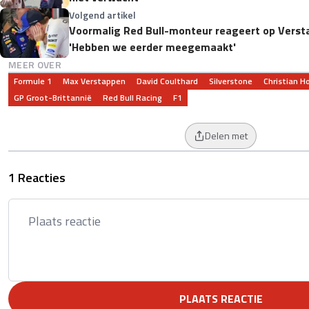
Volgend artikel
Voormalig Red Bull-monteur reageert op Versta
'Hebben we eerder meegemaakt'
MEER OVER
Formule 1
Max Verstappen
David Coulthard
Silverstone
Christian H
GP Groot-Brittannië
Red Bull Racing
F1
Delen met
1 Reacties
PLAATS REACTIE