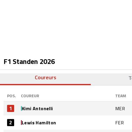
F1 Standen
2026
Coureurs
T
POS.
COUREUR
TEAM
1
Kimi Antonelli
MER
2
Lewis Hamilton
FER