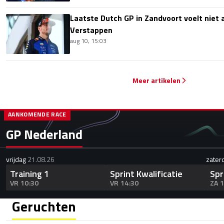
Laatste Dutch GP in Zandvoort voelt niet 
Verstappen
aug 10, 15:03
Meer artikelen
AANKOMENDE RACE
GP Nederland
vrijdag
21.08.26
zater
Training 1
Sprint Kwalificatie
Spr
VR 10:30
VR 14:30
ZA 
Geruchten