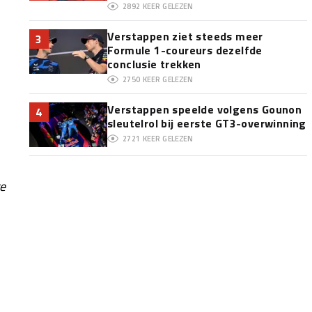
2892
KEER GELEZEN
Verstappen ziet steeds meer
3
Formule 1-coureurs dezelfde
conclusie trekken
2750
KEER GELEZEN
Verstappen speelde volgens Gounon
4
sleutelrol bij eerste GT3-overwinning
2721
KEER GELEZEN
te