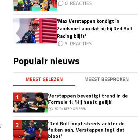
0
'Max Verstappen kondigt in
Zandvoort aan dat hij bij Red Bull
Racing blijft'
5
Populair nieuws
MEEST GELEZEN
MEEST BESPROKEN
Verstappen bevestigt trend in de
1
Formule 1: 'Hij heeft gelijk'
5274
KEER GELEZEN
'Red Bull loopt steeds achter de
2
t
feiten aan, Verstappen legt dat
bloot'