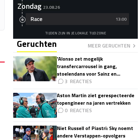
Zondag
23.08.26
Race
13:00
TIJDEN ZIJN IN JE LOKALE TIJDZONE
Geruchten
MEER GERUCHTEN
'Alonso zet mogelijk
transfercarrousel in gang,
stoelendans voor Sainz en
Colapinto'
3
Aston Martin ziet gerespecteerde
topengineer na jaren vertrekken
0
Niet Russell of Piastri: Sky noemt
andere Verstappen-opvolgers