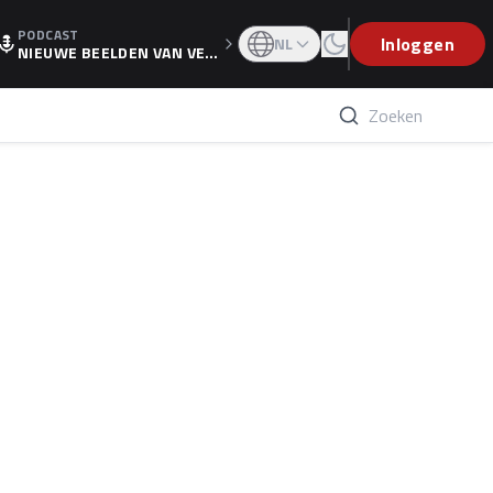
PODCAST
OGP
Inloggen
NL
NIEUWE BEELDEN VAN VER
STAPPEN EN WOLFF: 'WIE
WEET IS ER NU GETEKEND'