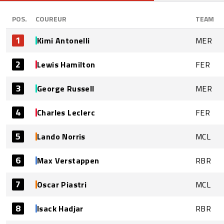
POS.
COUREUR
TEAM
1
Kimi Antonelli
MER
2
Lewis Hamilton
FER
3
George Russell
MER
4
Charles Leclerc
FER
5
Lando Norris
MCL
6
Max Verstappen
RBR
7
Oscar Piastri
MCL
8
Isack Hadjar
RBR