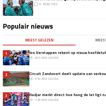
0
Populair nieuws
MEEST GELEZEN
MEES
Jos Verstappen rekent op nieuw hoofdstu
1
5825
KEER GELEZEN
Circuit Zandvoort deelt update van verbo
2
4792
KEER GELEZEN
Hadjar merkt direct hoe hoog de lat ligt 
3
2186
KEER GELEZEN