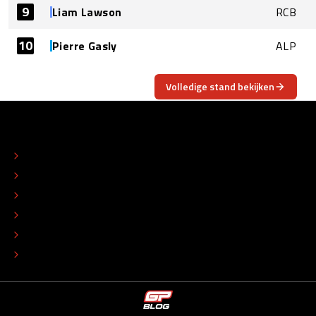
9
Liam Lawson
RCB
10
Pierre Gasly
ALP
Volledige stand bekijken
OVER
CONTACT
REDACTIONEEL STATUUT
COLOFON
ADVERTEREN
TIP DE REDACTIE
WERKEN BIJ