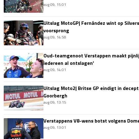
aug 09, 15:01
Uitslag MotoGP| Fernández wint op Silver
voorsprong
aug 09, 14:58
Oud-teamgenoot Verstappen maakt pijnlijk
iedereen al ontslagen'
aug 09, 14:01
Uitslag Moto2| Britse GP eindigt in decept
Goorbergh
aug 09, 13:15
Verstappens V8-wens botst volgens Domen
aug 09, 13:01