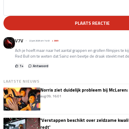
PLAATS REACTIE
V7V
22 juni 2026 om 14:45
+
3889
Ach je hoeft maar naar het aantal grappen en grollen filmpjes te 
Red Bull om te weten dat Sainz een beetje de draak steekt met de
1
+
Antwoord
LAATSTE NIEUWS
Norris ziet duidelijk probleem bij McLaren:
aug 09, 16:01
'Verstappen beschikt over zeldzame kwalit
redt'