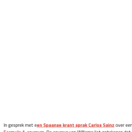
In gesprek met e
en Spaanse krant sprak Carlos Sainz
over een
Formule 1
-coureurs. De coureur van Williams liet optekenen dat