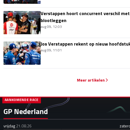
Verstappen hoort concurrent verschil met
blootleggen
aug 09, 12:03
Jos Verstappen rekent op nieuw hoofdstu
aug 09, 11:01
Meer artikelen
AANKOMENDE RACE
GP Nederland
vrijdag
21.08.26
zater