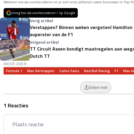
Markeer ons als voorkeursbron en je ziet onze artikelen vaker bovenaan in Top St
Voeg toe als voorkeursbron / op Google
Vorig artikel
Verstappen? Binnen weken vergeten! Hamilton 
superster van de F1
Volgend artikel
TT Circuit Assen kondigt maatregelen aan wege
Dutch TT
MEER OVER
Formule 1
Max Verstappen
Carlos Sainz
Red Bull Racing
F1
Max V
Delen met
1 Reacties