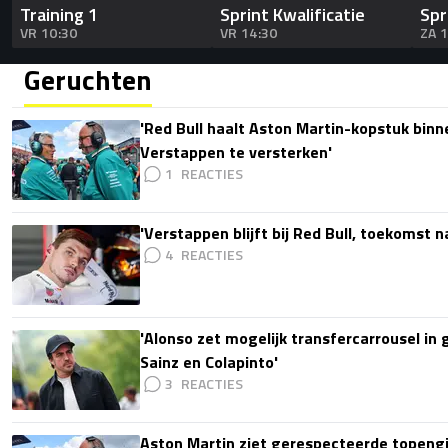
Training 1
Sprint Kwalificatie
Spr
VR 10:30
VR 14:30
ZA 
Geruchten
'Red Bull haalt Aston Martin-kopstuk bin
Verstappen te versterken'
1
'Verstappen blijft bij Red Bull, toekomst 
4
'Alonso zet mogelijk transfercarrousel in
Sainz en Colapinto'
3
Aston Martin ziet gerespecteerde topengi