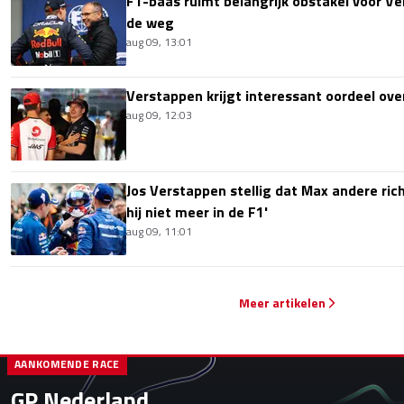
F1-baas ruimt belangrijk obstakel voor V
de weg
aug 09, 13:01
Verstappen krijgt interessant oordeel ove
aug 09, 12:03
Jos Verstappen stellig dat Max andere richt
hij niet meer in de F1'
aug 09, 11:01
Meer artikelen
AANKOMENDE RACE
GP Nederland