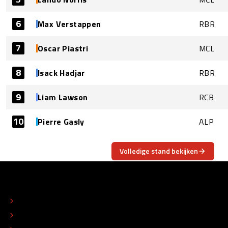
6
Max Verstappen
RBR
7
Oscar Piastri
MCL
8
Isack Hadjar
RBR
9
Liam Lawson
RCB
10
Pierre Gasly
ALP
Volledige stand bekijken
OVER
CONTACT
REDACTIONEEL STATUUT