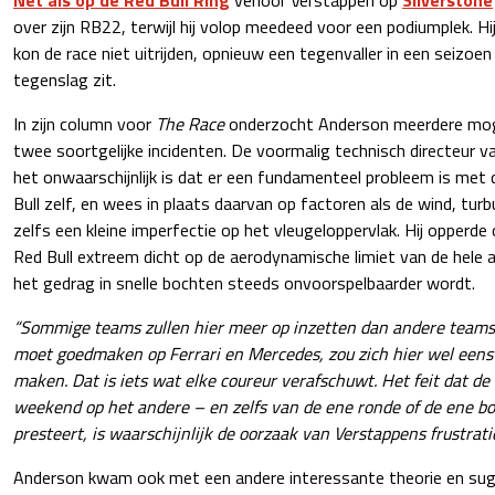
over zijn RB22, terwijl hij volop meedeed voor een podiumplek. Hi
kon de race niet uitrijden, opnieuw een tegenvaller in een seizoen
tegenslag zit.
In zijn column voor
The Race
onderzocht Anderson meerdere mogel
twee soortgelijke incidenten. De voormalig technisch directeur 
het onwaarschijnlijk is dat er een fundamenteel probleem is met
Bull zelf, en wees in plaats daarvan op factoren als de wind, tur
zelfs een kleine imperfectie op het vleugeloppervlak. Hij opperde
Red Bull extreem dicht op de aerodynamische limiet van de hele 
het gedrag in snelle bochten steeds onvoorspelbaarder wordt.
“Sommige teams zullen hier meer op inzetten dan andere teams. 
moet goedmaken op Ferrari en Mercedes, zou zich hier wel eens
maken. Dat is iets wat elke coureur verafschuwt. Het feit dat d
weekend op het andere – en zelfs van de ene ronde of de ene b
presteert, is waarschijnlijk de oorzaak van Verstappens frustratie
Anderson kwam ook met een andere interessante theorie en sug