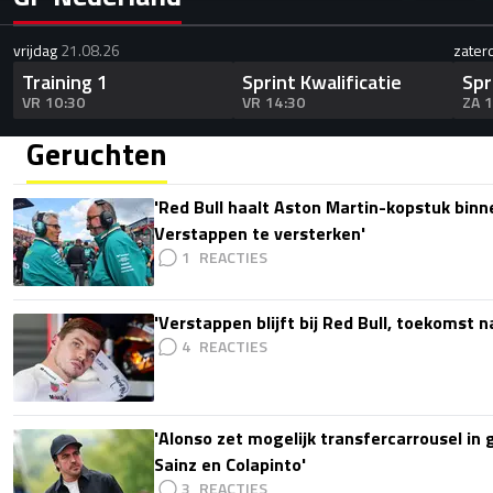
vrijdag
21.08.26
zater
Training 1
Sprint Kwalificatie
Spr
VR 10:30
VR 14:30
ZA 
Geruchten
'Red Bull haalt Aston Martin-kopstuk bin
Verstappen te versterken'
1
'Verstappen blijft bij Red Bull, toekomst 
4
'Alonso zet mogelijk transfercarrousel in
Sainz en Colapinto'
3