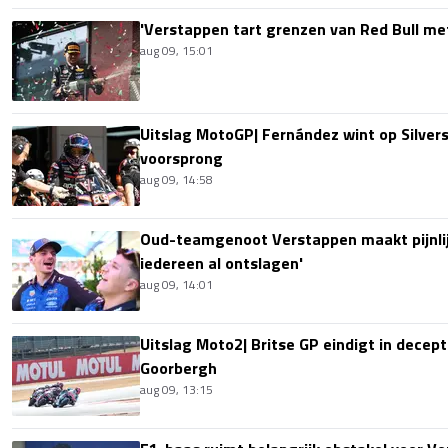
'Verstappen tart grenzen van Red Bull me
aug 09, 15:01
Uitslag MotoGP| Fernández wint op Silver
voorsprong
aug 09, 14:58
Oud-teamgenoot Verstappen maakt pijnlijk
iedereen al ontslagen'
aug 09, 14:01
Uitslag Moto2| Britse GP eindigt in decept
Goorbergh
aug 09, 13:15