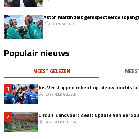
Aston Martin ziet gerespecteerde topengi
0
Populair nieuws
MEEST GELEZEN
MEES
Jos Verstappen rekent op nieuw hoofdstu
1
6326
KEER GELEZEN
Circuit Zandvoort deelt update van verbo
2
4841
KEER GELEZEN