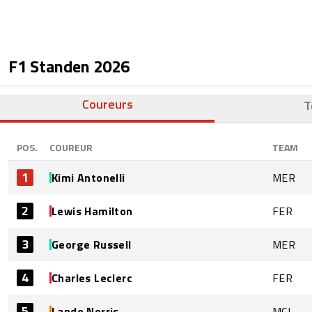
F1 Standen
2026
Coureurs
T
POS.
COUREUR
TEAM
1
Kimi Antonelli
MER
2
Lewis Hamilton
FER
3
George Russell
MER
4
Charles Leclerc
FER
5
Lando Norris
MCL