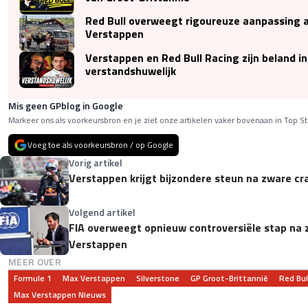
Red Bull overweegt rigoureuze aanpassing 
Verstappen
Verstappen en Red Bull Racing zijn beland i
verstandshuwelijk
Mis geen GPblog in Google
Markeer ons als voorkeursbron en je ziet onze artikelen vaker bovenaan in Top St
Voeg toe als voorkeursbron / op Google
Vorig artikel
Verstappen krijgt bijzondere steun na zware cr
Volgend artikel
FIA overweegt opnieuw controversiële stap na 
Verstappen
MEER OVER
Formule 1
Max Verstappen
Silverstone
GP Groot-Brittannië
Red Bul
Max Verstappen Nieuws