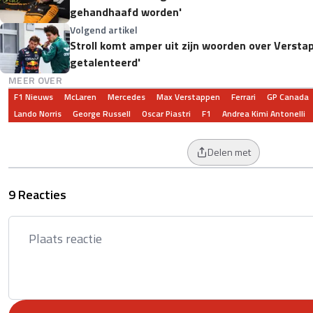
gehandhaafd worden'
Volgend artikel
Stroll komt amper uit zijn woorden over Versta
getalenteerd'
MEER OVER
F1 Nieuws
McLaren
Mercedes
Max Verstappen
Ferrari
GP Canada
Lando Norris
George Russell
Oscar Piastri
F1
Andrea Kimi Antonelli
Delen met
9 Reacties