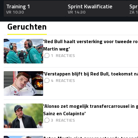
Training 1
Sprint Kwalificatie
Spr
VR 10:30
VR 14:30
ZA 
Geruchten
'Red Bull haalt versterking voor tweede ro
Martin weg'
1
'Verstappen blijft bij Red Bull, toekomst 
4
'Alonso zet mogelijk transfercarrousel in
Sainz en Colapinto'
3