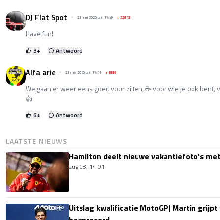
DJ Flat Spot
23 mei 2026 om 17:49
+
22843
Have fun!
3
+
Antwoord
Alfa arie
23 mei 2026 om 17:41
+
8898
We gaan er weer eens goed voor ziiten, ☕️ voor wie je ook bent, ve
👍
6
+
Antwoord
LAATSTE NIEUWS
Hamilton deelt nieuwe vakantiefoto's met
aug 08, 14:01
Uitslag kwalificatie MotoGP| Martin grijpt
baanrecord