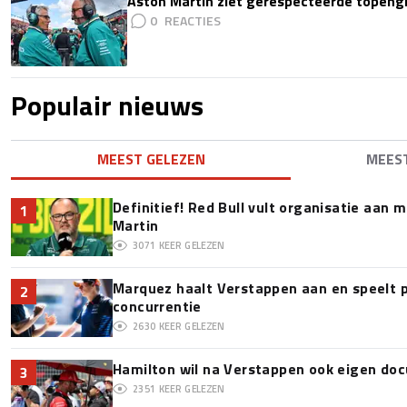
Aston Martin ziet gerespecteerde topengi
0
Populair nieuws
MEEST GELEZEN
MEES
Definitief! Red Bull vult organisatie aan
1
Martin
3071
KEER GELEZEN
Marquez haalt Verstappen aan en speelt 
2
concurrentie
2630
KEER GELEZEN
Hamilton wil na Verstappen ook eigen d
3
2351
KEER GELEZEN