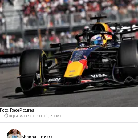
Foto: RacePictures
BIJGEWERKT
:
18:35, 23 MEI
Shanna Lutgert