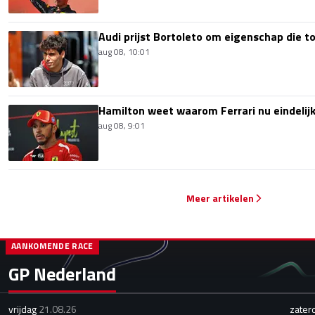
Audi prijst Bortoleto om eigenschap die 
aug 08, 10:01
Hamilton weet waarom Ferrari nu eindelijk
aug 08, 9:01
Meer artikelen
AANKOMENDE RACE
GP Nederland
vrijdag
21.08.26
zater