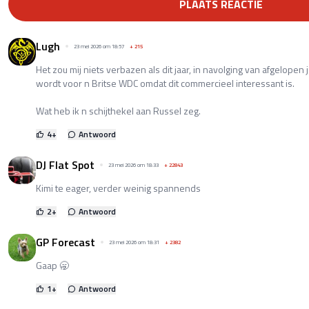
PLAATS REACTIE
Lugh
23 mei 2026 om 18:57
+
215
Het zou mij niets verbazen als dit jaar, in navolging van afgelopen 
wordt voor n Britse WDC omdat dit commercieel interessant is.
Wat heb ik n schijthekel aan Russel zeg.
4
+
Antwoord
DJ Flat Spot
23 mei 2026 om 18:33
+
22843
Kimi te eager, verder weinig spannends
2
+
Antwoord
GP Forecast
23 mei 2026 om 18:31
+
2382
Gaap 🥱
1
+
Antwoord