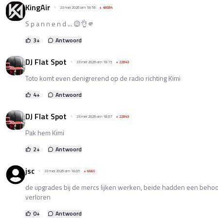
KingAir
23 mei 2026 om 18:18
+
48584
S p a n n e n d ... 😉👌🫵
3
+
Antwoord
DJ Flat Spot
23 mei 2026 om 18:15
+
22843
Toto komt even denigrerend op de radio richting Kimi
4
+
Antwoord
DJ Flat Spot
23 mei 2026 om 18:07
+
22843
Pak hem Kimi
2
+
Antwoord
jsc
23 mei 2026 om 18:05
+
6665
de upgrades bij de mercs lijken werken, beide hadden een behoorl
verloren
0
+
Antwoord