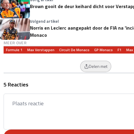
Brown gooit de deur keihard dicht voor Versta
Volgend artikel
Norris en Leclerc aangepakt door de FIA na 'inc
Monaco
MEER OVER
Formule 1
Max Verstappen
Circuit De Monaco
GP Monaco
F1
Max 
Delen met
5 Reacties