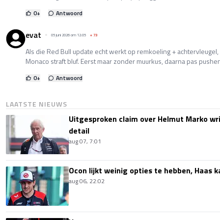
0
+
Antwoord
evat
05 juni 2026 om 12:05
+
73
Als die Red Bull update echt werkt op remkoeling + achtervleugel,
Monaco straft bluf. Eerst maar zonder muurkus, daarna pas pushe
0
+
Antwoord
LAATSTE NIEUWS
Uitgesproken claim over Helmut Marko wri
detail
aug 07, 7:01
Ocon lijkt weinig opties te hebben, Haas k
aug 06, 22:02