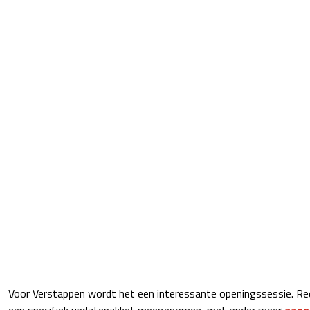
Voor Verstappen wordt het een interessante openingssessie. Re
een specifiek updatepakket meegenomen, met onder meer
aanp