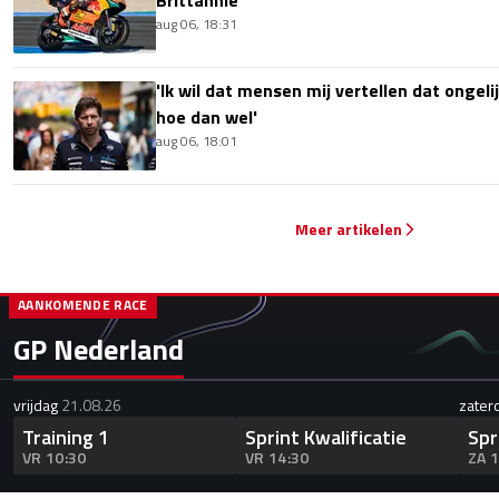
Brittannië
aug 06, 18:31
'Ik wil dat mensen mij vertellen dat ongel
hoe dan wel'
aug 06, 18:01
Meer artikelen
AANKOMENDE RACE
GP Nederland
vrijdag
21.08.26
zater
Training 1
Sprint Kwalificatie
Spr
VR 10:30
VR 14:30
ZA 