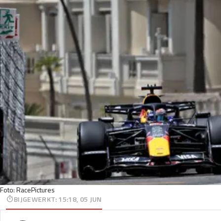
Foto: RacePictures
BIJGEWERKT
:
15:18, 05 JUN