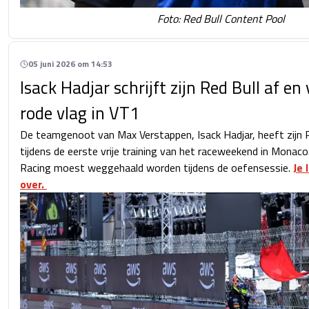
Foto: Red Bull Content Pool
05 juni 2026 om 14:53
Isack Hadjar schrijft zijn Red Bull af en
rode vlag in VT1
De teamgenoot van Max Verstappen, Isack Hadjar, heeft zijn 
tijdens de eerste vrije training van het raceweekend in Monac
Racing moest weggehaald worden tijdens de oefensessie.
Je 
over.