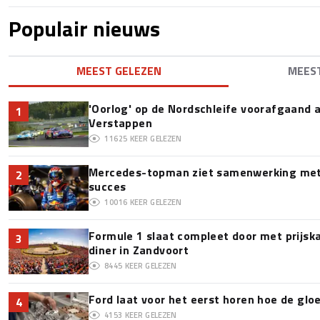
Populair nieuws
MEEST GELEZEN
MEES
'Oorlog' op de Nordschleife voorafgaand
1
Verstappen
11625
KEER GELEZEN
Mercedes-topman ziet samenwerking met 
2
succes
10016
KEER GELEZEN
Formule 1 slaat compleet door met prijska
3
diner in Zandvoort
8445
KEER GELEZEN
Ford laat voor het eerst horen hoe de glo
4
4153
KEER GELEZEN