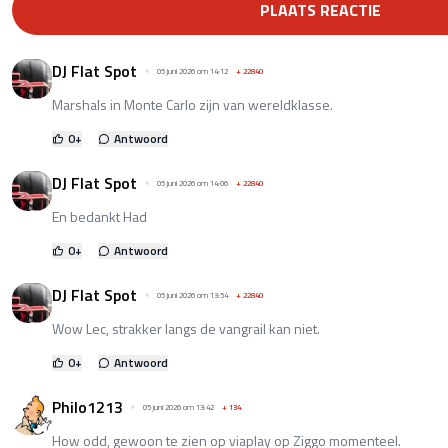
PLAATS REACTIE
DJ Flat Spot
05 juni 2026 om 14:12
+
22840
Marshals in Monte Carlo zijn van wereldklasse.
0
+
Antwoord
DJ Flat Spot
05 juni 2026 om 14:06
+
22840
En bedankt Had
0
+
Antwoord
DJ Flat Spot
05 juni 2026 om 13:54
+
22840
Wow Lec, strakker langs de vangrail kan niet.
0
+
Antwoord
Philo1213
05 juni 2026 om 13:42
+
134
How odd, gewoon te zien op viaplay op Ziggo momenteel.