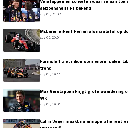
Verstappen en co weten waar ze aan toe z
seizoenshelft F1 bekend
aug 06, 21:02
McLaren erkent Ferrari als maatstaf op 
aug 06, 20:01
Formule 1 ziet inkomsten enorm dalen, Lib
trend
aug 06, 19:11
Max Verstappen krijgt grote waardering 
WK
aug 06, 19:01
Collin Veijer maakt na armoperatie rentre