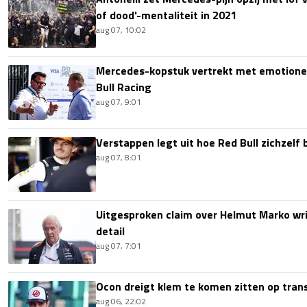
of dood'-mentaliteit in 2021
aug 07, 10:02
Mercedes-kopstuk vertrekt met emotione
Bull Racing
aug 07, 9:01
Verstappen legt uit hoe Red Bull zichzelf 
aug 07, 8:01
Uitgesproken claim over Helmut Marko wri
detail
aug 07, 7:01
Ocon dreigt klem te komen zitten op tran
aug 06, 22:02