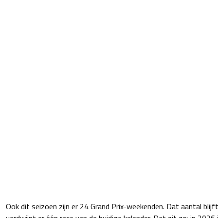
Ook dit seizoen zijn er 24 Grand Prix-weekenden. Dat aantal blijf
verdwijnt er één race van de huidige kalender. Dat zit zo: in 2026 