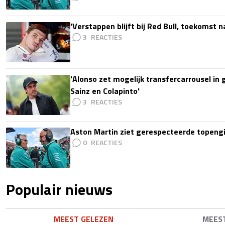
'Verstappen blijft bij Red Bull, toekomst 
3
'Alonso zet mogelijk transfercarrousel in
Sainz en Colapinto'
3
Aston Martin ziet gerespecteerde topengi
0
Populair nieuws
MEEST GELEZEN
MEES