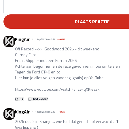
PLAATS REACTIE
KingAir
13 april 2025 om 8:14
+
48577
Off Record -->>. Goodwood 2025 - dit weekend
Gurney Cup:
Frank Stippler met een Ferrari 206S
Achteraan begonnen en de race gewonnen, mooi om te zien
Tegen de Ford GT40 en co
Hier kun je alles volgen vandaag (gratis) op YouTube
https://www.youtube.com/watch?v=zv-qXKieask
6
+
Antwoord
KingAir
13 april 2025 om 8:12
+
48577
2026 dus 2 in Spanje ... wie had dat gedacht of verwacht ... ❓
Viva España ❗️