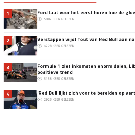
Ford laat voor het eerst horen hoe de glo
1
5807
KEER GELEZEN
Verstappen wijst fout van Red Bull aan na
2
4728
KEER GELEZEN
Formule 1 ziet inkomsten enorm dalen, Lib
3
positieve trend
3138
KEER GELEZEN
'Red Bull lijkt zich voor te bereiden op v
4
2926
KEER GELEZEN