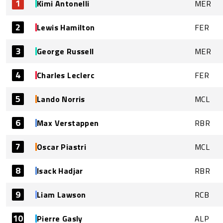
1
Kimi Antonelli
MER
2
Lewis Hamilton
FER
3
George Russell
MER
4
Charles Leclerc
FER
5
Lando Norris
MCL
6
Max Verstappen
RBR
7
Oscar Piastri
MCL
8
Isack Hadjar
RBR
9
Liam Lawson
RCB
10
Pierre Gasly
ALP