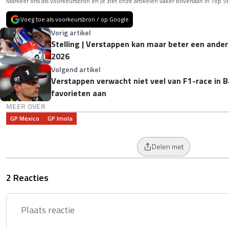
Markeer ons als voorkeursbron en je ziet onze artikelen vaker bovenaan in Top St
Voeg toe als voorkeursbron / op Google
Vorig artikel
Stelling | Verstappen kan maar beter een ande
2026
Volgend artikel
Verstappen verwacht niet veel van F1-race in Ba
favorieten aan
MEER OVER
GP Mexico
GP Imola
Delen met
2 Reacties