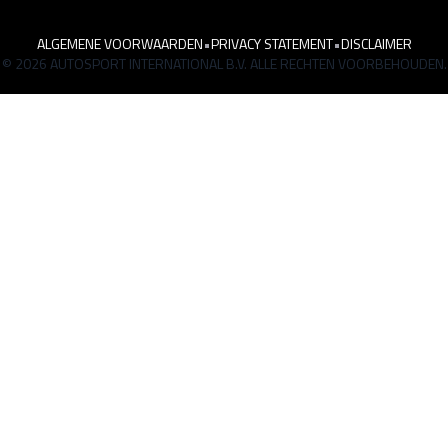
ALGEMENE VOORWAARDEN
•
PRIVACY STATEMENT
•
DISCLAIMER
© 2026 AUTOSPORT INTERNATIONAL B.V. ALLE RECHTEN VOORBEHOUDEN.