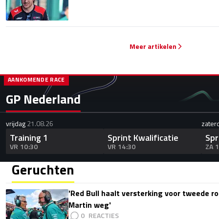
Meer artikelen
AANKOMENDE RACE
GP Nederland
vrijdag
21.08.26
zater
Training 1
Sprint Kwalificatie
Spr
VR 10:30
VR 14:30
ZA 
Geruchten
'Red Bull haalt versterking voor tweede ro
Martin weg'
0