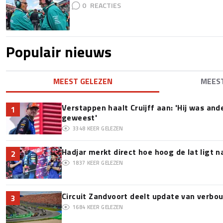
0
Populair nieuws
MEEST GELEZEN
MEES
Verstappen haalt Cruijff aan: 'Hij was and
1
geweest'
3348
KEER GELEZEN
Hadjar merkt direct hoe hoog de lat ligt 
2
1837
KEER GELEZEN
Circuit Zandvoort deelt update van verbo
3
1684
KEER GELEZEN