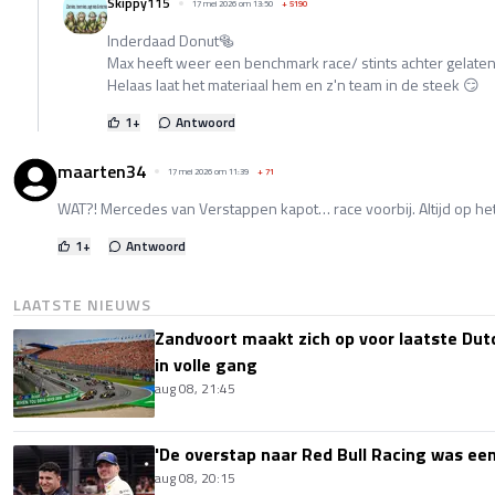
Skippy115
17 mei 2026 om 13:50
+
5190
Inderdaad Donut🥯
Max heeft weer een benchmark race/ stints achter gelate
Helaas laat het materiaal hem en z'n team in de steek 😏
1
+
Antwoord
maarten34
17 mei 2026 om 11:39
+
71
WAT?! Mercedes van Verstappen kapot… race voorbij. Altijd op he
1
+
Antwoord
LAATSTE NIEUWS
Zandvoort maakt zich op voor laatste Du
in volle gang
aug 08, 21:45
'De overstap naar Red Bull Racing was een
aug 08, 20:15