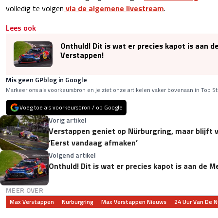
volledig te volgen
via de algemene livestream
.
Lees ook
Onthuld! Dit is wat er precies kapot is aan 
Verstappen!
Mis geen GPblog in Google
Markeer ons als voorkeursbron en je ziet onze artikelen vaker bovenaan in Top St
Voeg toe als voorkeursbron / op Google
Vorig artikel
Verstappen geniet op Nürburgring, maar blijft v
‘Eerst vandaag afmaken’
Volgend artikel
Onthuld! Dit is wat er precies kapot is aan de 
MEER OVER
Max Verstappen
Nurburgring
Max Verstappen Nieuws
24 Uur Van De N