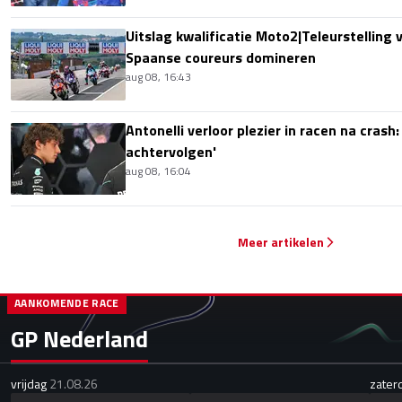
Uitslag kwalificatie Moto2|Teleurstelling 
Spaanse coureurs domineren
aug 08, 16:43
Antonelli verloor plezier in racen na crash
achtervolgen'
aug 08, 16:04
Meer artikelen
AANKOMENDE RACE
GP Nederland
vrijdag
21.08.26
zater