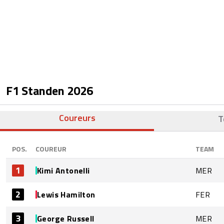
F1 Standen
2026
Coureurs
T
POS.
COUREUR
TEAM
1
Kimi Antonelli
MER
2
Lewis Hamilton
FER
3
George Russell
MER