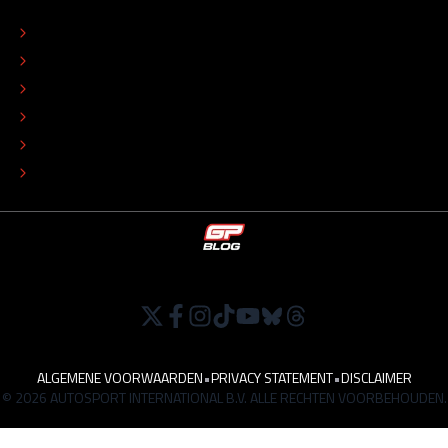
OVER
CONTACT
REDACTIONEEL STATUUT
COLOFON
ADVERTEREN
TIP DE REDACTIE
WERKEN BIJ
ALGEMENE VOORWAARDEN
•
PRIVACY STATEMENT
•
DISCLAIMER
© 2026 AUTOSPORT INTERNATIONAL B.V. ALLE RECHTEN VOORBEHOUDEN.