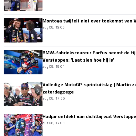
Montoya twijfelt niet over toekomst van V
aug 08, 19:05
BMW-fabriekscoureur Farfus neemt de tijd
Verstappen: 'Laat zien hoe hij is'
aug 08, 18:01
Volledige MotoGP-sprintuitslag | Martin z
zaterdagzege
aug 08, 17:36
Hadjar ontdekt van dichtbij wat Verstapp
aug 08, 17:03