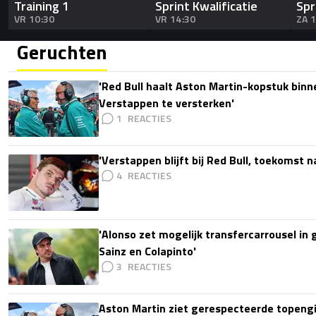
Training 1
Sprint Kwalificatie
Spr
VR 10:30
VR 14:30
ZA 
Geruchten
'Red Bull haalt Aston Martin-kopstuk bin
Verstappen te versterken'
1
'Verstappen blijft bij Red Bull, toekomst 
4
'Alonso zet mogelijk transfercarrousel in
Sainz en Colapinto'
3
Aston Martin ziet gerespecteerde topengi