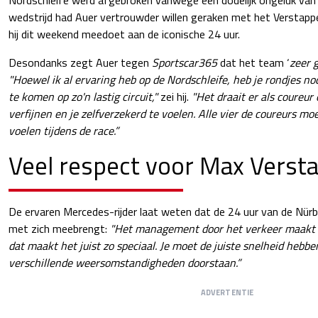
wedstrijd had Auer vertrouwder willen geraken met het Versta
hij dit weekend meedoet aan de iconische 24 uur.
Desondanks zegt Auer tegen
Sportscar365
dat het team ‘
zeer 
"Hoewel ik al ervaring heb op de Nordschleife, heb je rondjes n
te komen op zo'n lastig circuit,"
zei hij.
"Het draait er als coureur
verfijnen en je zelfverzekerd te voelen. Alle vier de coureurs mo
voelen tijdens de race.”
Veel respect voor Max Verst
De ervaren Mercedes-rijder laat weten dat de 24 uur van de Nürb
met zich meebrengt:
"Het management door het verkeer maakt h
dat maakt het juist zo speciaal. Je moet de juiste snelheid hebben
verschillende weersomstandigheden doorstaan.”
ADVERTENTIE