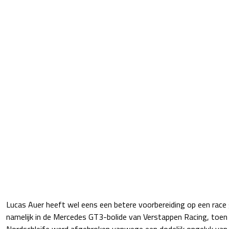
Lucas Auer heeft wel eens een betere voorbereiding op een race 
namelijk in de Mercedes GT3-bolide van Verstappen Racing, toen
Nordschleife werd afgebroken vanwege een dodelijk ongeluk van Ju