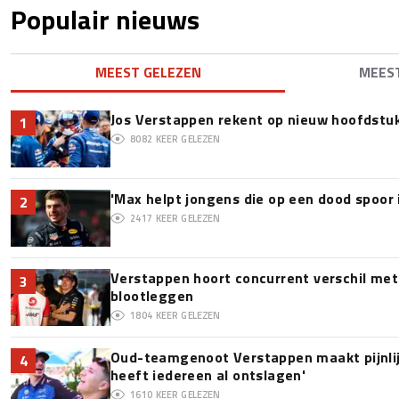
Populair nieuws
MEEST GELEZEN
MEES
Jos Verstappen rekent op nieuw hoofdstu
1
8082
KEER GELEZEN
'Max helpt jongens die op een dood spoor 
2
2417
KEER GELEZEN
Verstappen hoort concurrent verschil met
3
blootleggen
1804
KEER GELEZEN
Oud-teamgenoot Verstappen maakt pijnlijk
4
heeft iedereen al ontslagen'
1610
KEER GELEZEN