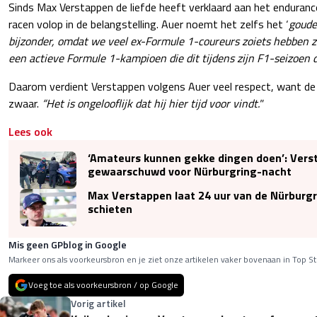
Sinds Max Verstappen de liefde heeft verklaard aan het enduranc
racen volop in de belangstelling. Auer noemt het zelfs het ‘
goude
bijzonder, omdat we veel ex-Formule 1-coureurs zoiets hebben z
een actieve Formule 1-kampioen die dit tijdens zijn F1-seizoen d
Daarom verdient Verstappen volgens Auer veel respect, want de 
zwaar.
“Het is ongelooflijk dat hij hier tijd voor vindt."
Lees ook
‘Amateurs kunnen gekke dingen doen’: Vers
gewaarschuwd voor Nürburgring-nacht
Max Verstappen laat 24 uur van de Nürbur
schieten
Mis geen GPblog in Google
Markeer ons als voorkeursbron en je ziet onze artikelen vaker bovenaan in Top St
Voeg toe als voorkeursbron / op Google
Vorig artikel