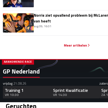
Norris ziet opvallend probleem bij McLaren
van heeft
aug 09, 16:01
Meer artikelen
AANKOMENDE RACE
GP Nederland
vrijdag
21.08.26
zater
Training 1
Sprint Kwalificatie
Spr
VR 10:30
VR 14:30
ZA 
Geruchten