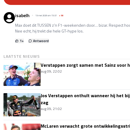
isabelh
13 mei 2026 om 15:37
+
98
Max doet dit TUSSEN z’n F1-weekenden door… bizar. Respect hoo
Nee echt, hij trekt die hele GT-hype los.
1
+
Antwoord
LAATSTE NIEUWS
Verstappen zorgt samen met Sainz voor h
aug 09, 22:02
Jos Verstappen onthult wanneer hij het bi
zag
aug 09, 21:02
McLaren verwacht grote ontwikkelingsstri