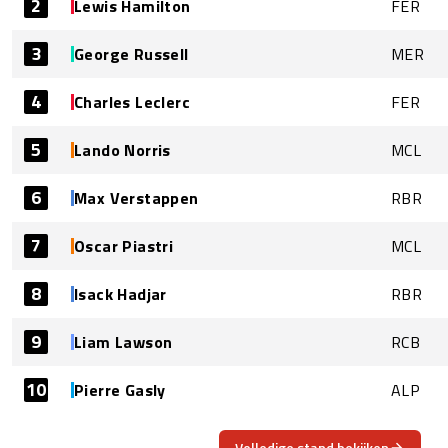
2
Lewis Hamilton
FER
3
George Russell
MER
4
Charles Leclerc
FER
5
Lando Norris
MCL
6
Max Verstappen
RBR
7
Oscar Piastri
MCL
8
Isack Hadjar
RBR
9
Liam Lawson
RCB
10
Pierre Gasly
ALP
Volledige stand bekijken