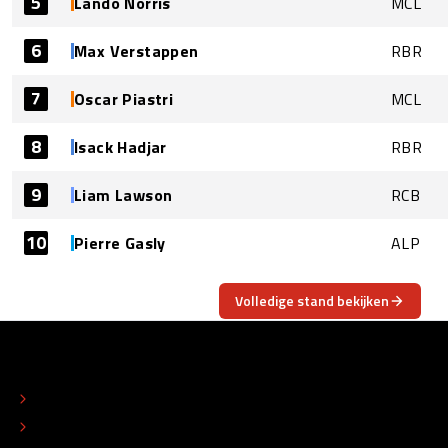
5
Lando Norris
MCL
6
Max Verstappen
RBR
7
Oscar Piastri
MCL
8
Isack Hadjar
RBR
9
Liam Lawson
RCB
10
Pierre Gasly
ALP
Volledige stand bekijken
OVER
CONTACT
REDACTIONEEL STATUUT