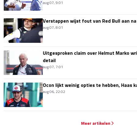
aug 07, 9:01
Verstappen wijst fout van Red Bull aan na
aug 07, 8:01
Uitgesproken claim over Helmut Marko wri
detail
aug 07, 7:01
Ocon lijkt weinig opties te hebben, Haas k
aug 06, 22:02
Meer artikelen