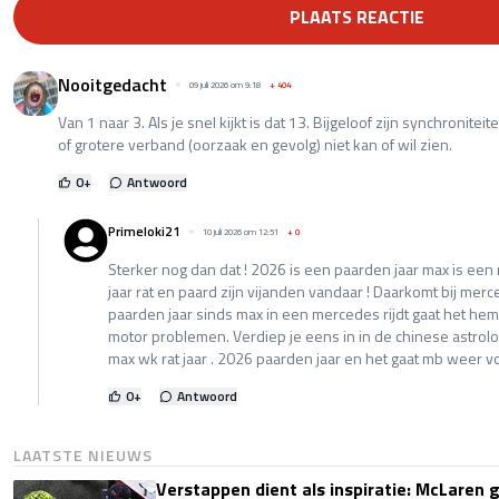
PLAATS REACTIE
Nooitgedacht
09 juli 2026 om 9:18
+
404
Van 1 naar 3. Als je snel kijkt is dat 13. Bijgeloof zijn synchronit
of grotere verband (oorzaak en gevolg) niet kan of wil zien.
0
+
Antwoord
Primeloki21
10 juli 2026 om 12:51
+
0
Sterker nog dan dat ! 2026 is een paarden jaar max is een
jaar rat en paard zijn vijanden vandaar ! Daarkomt bij merc
paarden jaar sinds max in een mercedes rijdt gaat het hem 
motor problemen. Verdiep je eens in in de chinese astrolog
max wk rat jaar . 2026 paarden jaar en het gaat mb weer v
0
+
Antwoord
LAATSTE NIEUWS
Verstappen dient als inspiratie: McLaren ge