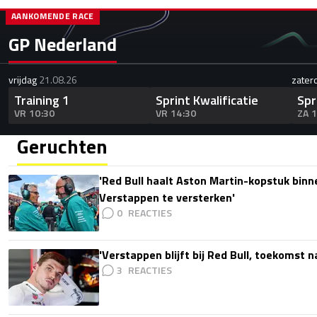
AANKOMENDE RACE
GP Nederland
vrijdag
21.08.26
zater
Training 1
Sprint Kwalificatie
Spr
VR 10:30
VR 14:30
ZA 
Geruchten
'Red Bull haalt Aston Martin-kopstuk bin
Verstappen te versterken'
0
'Verstappen blijft bij Red Bull, toekomst 
3