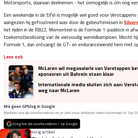
Motorsports, daaraan deelnemen - het onmogelijk is om nog ee
Een weekendje in de Eifel is mogelijk wel goed voor Verstappe
aangezien hij gefrustreerd was door de gebeurtenissen in
Silver
het rijden in de RB22. Momenteel is de Formule 1-paddock in af
toekomstbeslissing van de viervoudig wereldkampioen. Mocht hi
Formule 1, dan ontvangt de GT- en endurancewereld hem met o
Lees ook
McLaren wil megasalaris van Verstappen be
sponsoren uit Bahrein staan klaar
Internationale media sluiten zich aan: Versta
weg naar McLaren
Mis geen GPblog in Google
Markeer ons als voorkeursbron en je ziet onze artikelen vaker bovenaan in Top St
Voeg toe als voorkeursbron / op Google
Vorig artikel