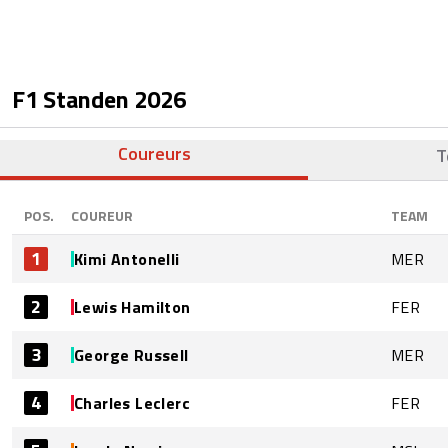
F1 Standen
2026
Coureurs
T
POS.
COUREUR
TEAM
1
Kimi Antonelli
MER
2
Lewis Hamilton
FER
3
George Russell
MER
4
Charles Leclerc
FER