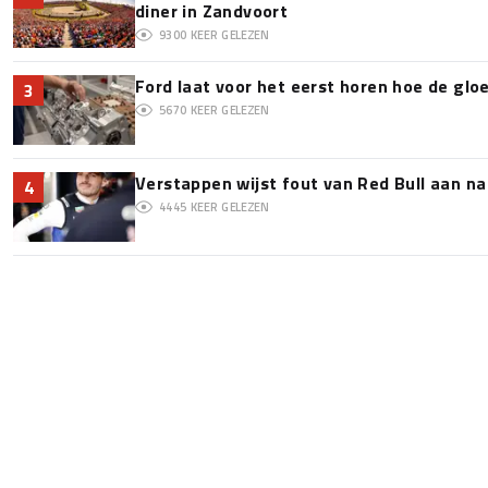
diner in Zandvoort
9300
KEER GELEZEN
Ford laat voor het eerst horen hoe de glo
3
5670
KEER GELEZEN
Verstappen wijst fout van Red Bull aan na
4
4445
KEER GELEZEN