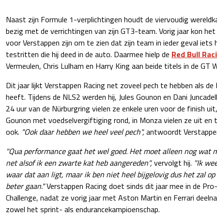
Naast zijn Formule 1-verplichtingen houdt de viervoudig wereldk
bezig met de verrichtingen van zijn GT3-team. Vorig jaar kon het
voor Verstappen zijn om te zien dat zijn team in ieder geval iets 
testritten die hij deed in de auto. Daarmee hielp de
Red Bull Rac
Vermeulen, Chris Lulham en Harry King aan beide titels in de GT W
Dit jaar lijkt Verstappen Racing net zoveel pech te hebben als de
heeft. Tijdens de NLS2 werden hij, Jules Gounon en Dani Juncadell
24 uur van de Nürburgring vielen ze enkele uren voor de finish uit,
Gounon met voedselvergiftiging rond, in Monza vielen ze uit en t
ook.
"Ook daar hebben we heel veel pech",
antwoordt Verstappe
"Qua performance gaat het wel goed. Het moet alleen nog wat
net alsof ik een zwarte kat heb aangereden",
vervolgt hij.
"Ik wee
waar dat aan ligt, maar ik ben niet heel bijgelovig dus het zal
beter gaan."
Verstappen Racing doet sinds dit jaar mee in de Pro
Challenge, nadat ze vorig jaar met Aston Martin en Ferrari deel
zowel het sprint- als endurancekampioenschap.