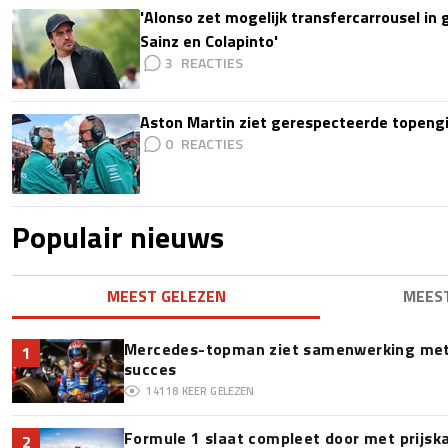
'Alonso zet mogelijk transfercarrousel in
Sainz en Colapinto'
3
Aston Martin ziet gerespecteerde topengi
0
Populair nieuws
MEEST GELEZEN
MEES
Mercedes-topman ziet samenwerking met 
1
succes
14118
KEER GELEZEN
Formule 1 slaat compleet door met prijska
2