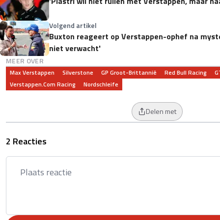
'Piastri wil niet ruilen met Verstappen, maar na
Volgend artikel
Buxton reageert op Verstappen-ophef na myster
niet verwacht'
MEER OVER
Max Verstappen
Silverstone
GP Groot-Brittannië
Red Bull Racing
G
Verstappen.com Racing
Nordschleife
Delen met
2 Reacties