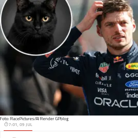
Foto: RacePictures/AI Render GPblog
7:01, 09 JUL