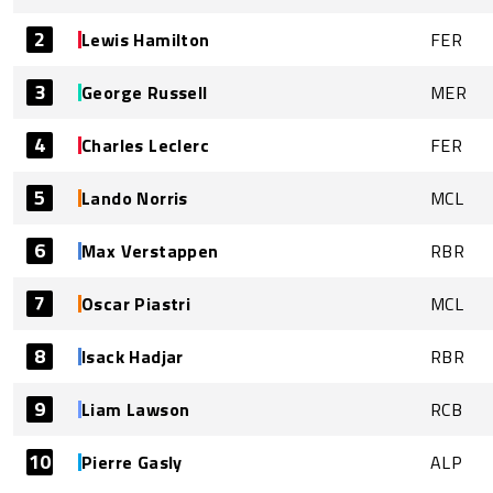
2
Lewis Hamilton
FER
3
George Russell
MER
4
Charles Leclerc
FER
5
Lando Norris
MCL
6
Max Verstappen
RBR
7
Oscar Piastri
MCL
8
Isack Hadjar
RBR
9
Liam Lawson
RCB
10
Pierre Gasly
ALP