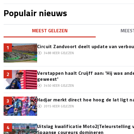
Populair nieuws
MEEST GELEZEN
MEES
Circuit Zandvoort deelt update van verbo
1
3488
KEER GELEZEN
Verstappen haalt Cruijff aan: 'Hij was and
2
geweest'
3450
KEER GELEZEN
Hadjar merkt direct hoe hoog de lat ligt 
3
2015
KEER GELEZEN
Uitslag kwalificatie Moto2|Teleurstelling
4
Spaanse coureurs domineren