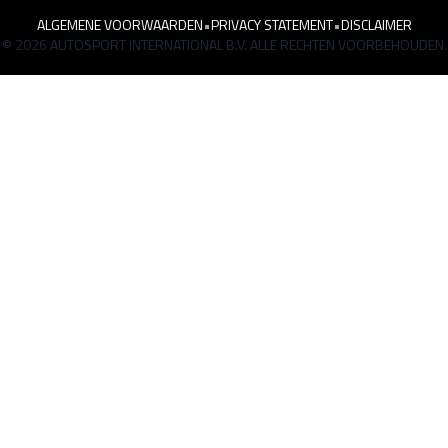
ALGEMENE VOORWAARDEN
•
PRIVACY STATEMENT
•
DISCLAIMER
© 2026 AUTOSPORT INTERNATIONAL B.V. ALLE RECHTEN VOORBEHOUDEN.