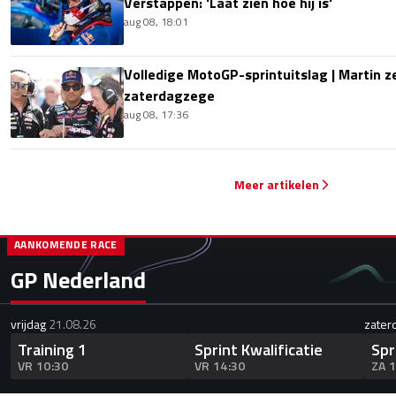
Verstappen: 'Laat zien hoe hij is'
aug 08, 18:01
Volledige MotoGP-sprintuitslag | Martin z
zaterdagzege
aug 08, 17:36
Meer artikelen
AANKOMENDE RACE
GP Nederland
vrijdag
21.08.26
zater
Training 1
Sprint Kwalificatie
Spr
VR 10:30
VR 14:30
ZA 