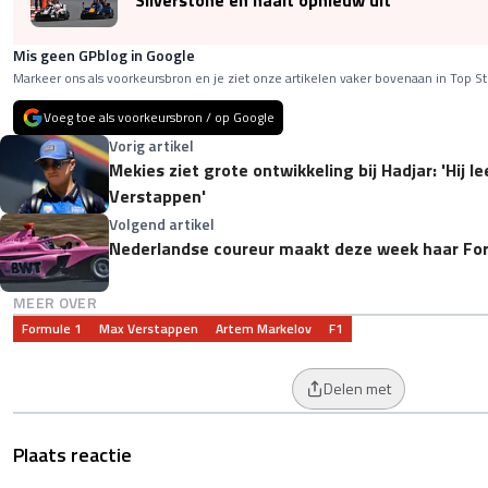
Silverstone en haalt opnieuw uit
Mis geen GPblog in Google
Markeer ons als voorkeursbron en je ziet onze artikelen vaker bovenaan in Top St
Voeg toe als voorkeursbron / op Google
Vorig artikel
Mekies ziet grote ontwikkeling bij Hadjar: 'Hij l
Verstappen'
Volgend artikel
Nederlandse coureur maakt deze week haar Fo
MEER OVER
Formule 1
Max Verstappen
Artem Markelov
F1
Delen met
Plaats reactie