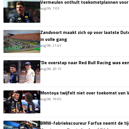
Vermeulen onthult toekomstplannen voor
aug 09, 7:03
Zandvoort maakt zich op voor laatste Du
in volle gang
aug 08, 21:45
'De overstap naar Red Bull Racing was een
aug 08, 20:15
Montoya twijfelt niet over toekomst van V
aug 08, 19:05
BMW-fabriekscoureur Farfus neemt de tijd