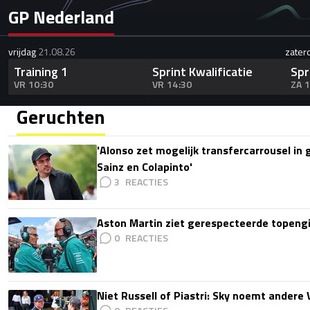
GP Nederland
vrijdag
21.08.26
zater
Training 1
Sprint Kwalificatie
Spr
VR 10:30
VR 14:30
ZA 
Geruchten
'Alonso zet mogelijk transfercarrousel in
Sainz en Colapinto'
3
Aston Martin ziet gerespecteerde topengi
0
Niet Russell of Piastri: Sky noemt ander