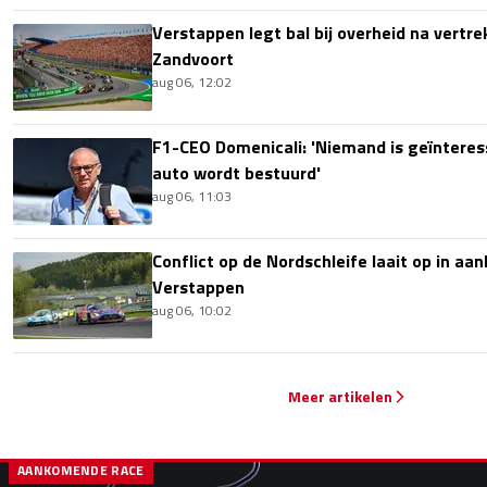
Verstappen legt bal bij overheid na vertre
Zandvoort
aug 06, 12:02
F1-CEO Domenicali: 'Niemand is geïnteres
auto wordt bestuurd'
aug 06, 11:03
Conflict op de Nordschleife laait op in aa
Verstappen
aug 06, 10:02
Meer artikelen
AANKOMENDE RACE