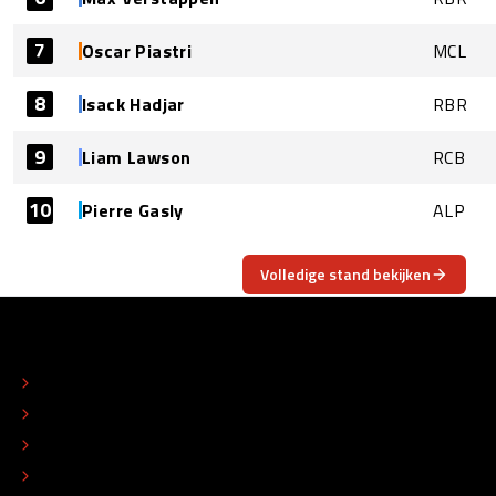
7
Oscar Piastri
MCL
8
Isack Hadjar
RBR
9
Liam Lawson
RCB
10
Pierre Gasly
ALP
Volledige stand bekijken
OVER
CONTACT
REDACTIONEEL STATUUT
COLOFON
ADVERTEREN