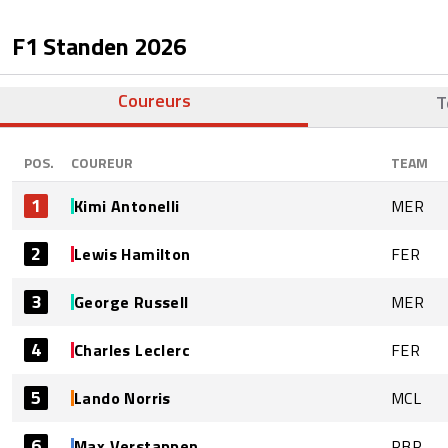
F1 Standen
2026
Coureurs
T
POS.
COUREUR
TEAM
1
Kimi Antonelli
MER
2
Lewis Hamilton
FER
3
George Russell
MER
4
Charles Leclerc
FER
5
Lando Norris
MCL
6
Max Verstappen
RBR