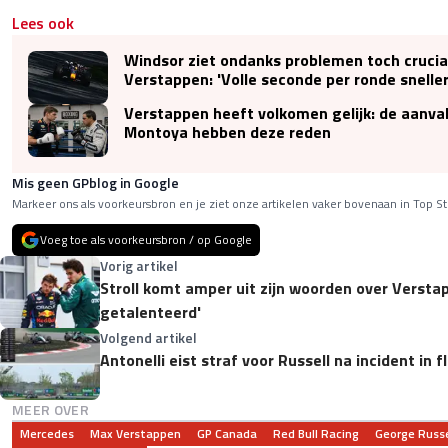
Lees ook
Windsor ziet ondanks problemen toch crucia
Verstappen: 'Volle seconde per ronde sneller
Verstappen heeft volkomen gelijk: de aanva
Montoya hebben deze reden
Mis geen GPblog in Google
Markeer ons als voorkeursbron en je ziet onze artikelen vaker bovenaan in Top St
Voeg toe als voorkeursbron / op Google
Vorig artikel
Stroll komt amper uit zijn woorden over Versta
getalenteerd'
Volgend artikel
Antonelli eist straf voor Russell na incident in f
MEER OVER
Mercedes
Max Verstappen
GP Canada
Red Bull Racing
George Russe