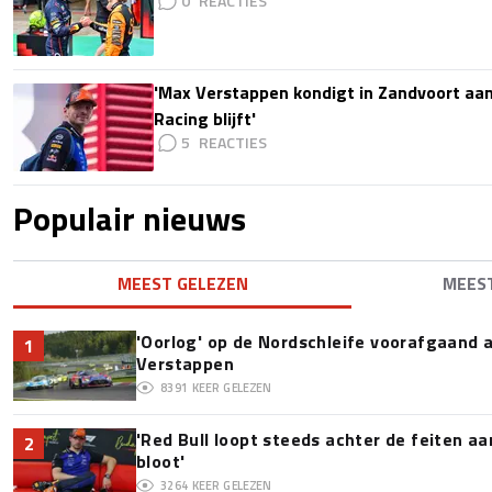
0
'Max Verstappen kondigt in Zandvoort aan d
Racing blijft'
5
Populair nieuws
MEEST GELEZEN
MEES
'Oorlog' op de Nordschleife voorafgaand
1
Verstappen
8391
KEER GELEZEN
'Red Bull loopt steeds achter de feiten a
2
bloot'
3264
KEER GELEZEN